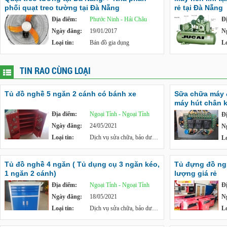
phối quạt treo tường tại Đà Nẵng
rẻ tại Đà Nẵng
Địa điểm:
Phước Ninh - Hải Châu
Đ
Ngày đăng:
19/01/2017
N
Loại tin:
Bán đồ gia dụng
Lo
TIN RAO CÙNG LOẠI
Tủ đồ nghề 5 ngăn 2 cánh có bánh xe
Sữa chữa máy 
máy hút chân k
Địa điểm:
Ngoại Tỉnh - Ngoại Tỉnh
Đ
Ngày đăng:
24/05/2021
N
Loại tin:
Dịch vụ sửa chữa, bảo dưỡng
Lo
Tủ đồ nghề 4 ngăn ( Tủ dụng cụ 3 ngăn kéo,
Tủ đựng đồ ng
1 ngăn 2 cánh)
lượng giá rẻ
Địa điểm:
Ngoại Tỉnh - Ngoại Tỉnh
Đ
Ngày đăng:
18/05/2021
N
Loại tin:
Dịch vụ sửa chữa, bảo dưỡng
Lo