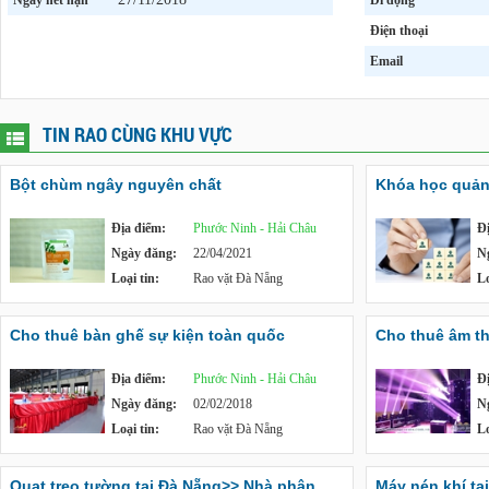
Ngày hết hạn
Di động
Điện thoại
Email
TIN RAO CÙNG KHU VỰC
Bột chùm ngây nguyên chất
Khóa học quản t
Địa điểm:
Phước Ninh - Hải Châu
Đ
Ngày đăng:
22/04/2021
N
Loại tin:
Rao vặt Đà Nẵng
Lo
Cho thuê bàn ghế sự kiện toàn quốc
Cho thuê âm th
Địa điểm:
Phước Ninh - Hải Châu
Đ
Ngày đăng:
02/02/2018
N
Loại tin:
Rao vặt Đà Nẵng
Lo
Quạt treo tường tại Đà Nẵng>> Nhà phân
Máy nén khí tạ