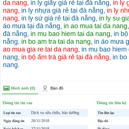
da nang
,
in ly giấy giá rẻ tại đà nẵng
,
in ly 
nang
,
in ly nhựa giá rẻ tại đà nẵng
,
in ly nh
nang
,
in ly sứ giá rẻ tại đà nẵng
,
in ly su g
áo mưa tại đà nẵng
,
in ao mua tai da nang
đà nẵng
,
in mu bao hiem tai da nang
,
in bộ
nẵng
,
in bo am tra tai da nang
,
in áo mưa g
ao mua gia re tai da nang
,
in mu bao hiem g
nang
,
in bộ ấm trà giá rẻ tại đà nẵng
,
in bo 
nang
.
Hình ảnh
(0)
Bản đồ
Thông tin tin rao
Thông tin liên hệ
Dịch vụ sửa chữa, bảo dưỡng
Loại tin rao
Tên liên lạc
20/11/2018
Ngày đăng tin
Địa chỉ
27/11/2018