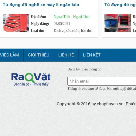
Tủ đựng đồ nghề xe máy 5 ngăn kéo
Tủ đựng đồ ng
Địa điểm:
Ngoại Tỉnh - Ngoại Tỉnh
Đ
Ngày đăng:
07/05/2021
N
Loại tin:
Dịch vụ sửa chữa, bảo dưỡng
Lo
VIỆC LÀM
GIỚI THIỆU
LIÊN HỆ
LIÊN KẾT
Đăng ký nhận thông tin
Thông tin của bạn sẽ được bảo mật tuyệt đối và
Copyright © 2016 by
chophuyen.vn
. Phiê