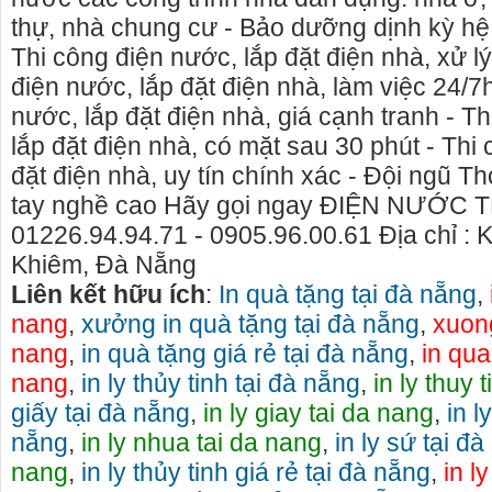
thự, nhà chung cư - Bảo dưỡng dịnh kỳ hệ
Thi công điện nước, lắp đặt điện nhà, xử l
điện nước, lắp đặt điện nhà, làm việc 24/7
nước, lắp đặt điện nhà, giá cạnh tranh - T
lắp đặt điện nhà, có mặt sau 30 phút - Thi
đặt điện nhà, uy tín chính xác - Đội ngũ T
tay nghề cao Hãy gọi ngay ĐIỆN NƯỚC 
01226.94.94.71 - 0905.96.00.61 Địa chỉ :
Khiêm, Đà Nẵng
Liên kết hữu ích
:
In quà tặng tại đà nẵng
,
nang
,
xưởng in quà tặng tại đà nẵng
,
xuong
nang
,
in quà tặng giá rẻ tại đà nẵng
,
in qua
o thuê xe
Cho thuê nhà nguyên căn Phú Yên, chuyên cho
cho thue x
nang
,
in ly thủy tinh tại đà nẵng
,
in ly thuy 
thuê nhà nguyên căn tại Phú Yên
phú yên
giấy tại đà nẵng
,
in ly giay tai da nang
,
in l
153579 cho
Chúng tôi hiên đang cho thuê nhà nguyên căn
0387560028
nẵng
,
in ly nhua tai da nang
,
in ly sứ tại đ
ch đà nẵng,
tại Tuy Hòa - Phú Yên.
thuê xe má
nang
,
in ly thủy tinh giá rẻ tại đà nẵng
,
in ly