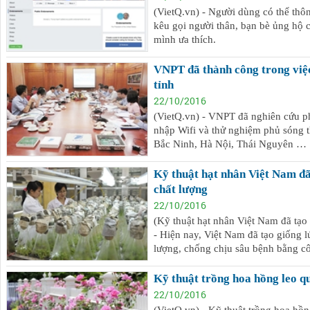
(VietQ.vn) - Người dùng có thể thô
kêu gọi người thân, bạn bè ủng hộ
mình ưa thích.
VNPT đã thành công trong việc
tỉnh
22/10/2016
(VietQ.vn) - VNPT đã nghiên cứu phát
nhập Wifi và thử nghiệm phủ sóng 
Bắc Ninh, Hà Nội, Thái Nguyên …
Cho thuê xe du lịch tại Đà Nẵng - Cho thuê xe
Cho thuê 
du lịch Đà Nẵng
thuê nhà n
Kỹ thuật hạt nhân Việt Nam đã
0906 483699 - 0916 485699 - 0868 153579 cho
Chúng tôi 
chất lượng
thuê xe du lịch đà nẵng, thuê xe du lịch đà nẵng,
tại Tuy Hò
22/10/2016
xe du lịch đà nẵng,
(Kỹ thuật hạt nhân Việt Nam đã tạo 
- Hiện nay, Việt Nam đã tạo giống lú
lượng, chống chịu sâu bệnh bằng c
Kỹ thuật trồng hoa hồng leo 
22/10/2016