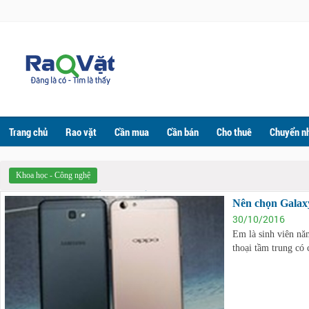
Trang chủ
Rao vặt
Cần mua
Cần bán
Cho thuê
Chuyển n
Khoa học - Công nghệ
KHOA HỌC - CÔNG NGHỆ
Nên chọn Galax
30/10/2016
Em là sinh viên nă
thoại tầm trung có 