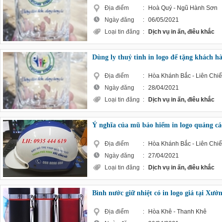
Địa điểm
:
Hoà Quý - Ngũ Hành Sơn
Ngày đăng
:
06/05/2021
Loại tin đăng
:
Dịch vụ in ấn, điêu khắc
Dùng ly thuỷ tinh in logo để tặng khách h
Địa điểm
:
Hòa Khánh Bắc - Liên Chi
Ngày đăng
:
28/04/2021
Loại tin đăng
:
Dịch vụ in ấn, điêu khắc
Ý nghĩa của mũ bảo hiểm in logo quảng cá
Địa điểm
:
Hòa Khánh Bắc - Liên Chi
Ngày đăng
:
27/04/2021
Loại tin đăng
:
Dịch vụ in ấn, điêu khắc
Bình nước giữ nhiệt có in logo giá tại Xư
Địa điểm
:
Hòa Khê - Thanh Khê