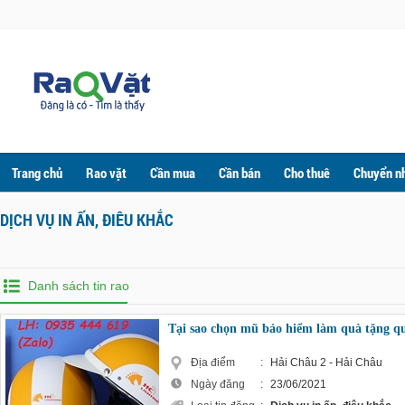
Trang chủ
Rao vặt
Cần mua
Cần bán
Cho thuê
Chuyển n
DỊCH VỤ IN ẤN, ĐIÊU KHẮC
Danh sách tin rao
Tại sao chọn mũ bảo hiểm làm quà tặng q
Địa điểm
:
Hải Châu 2 - Hải Châu
Ngày đăng
:
23/06/2021