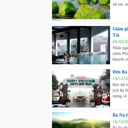
sải tay, 
Giảm g
Tài
03/03/2
Nhân ngà
(thôn Phu
khuyến m
Cho thuê xe du lịch tại Đà Nẵng
du lịch Đà Nẵng
Đến Bà 
0906 483699 - 0916 485699 - 0
13/12/2
thuê xe du lịch đà nẵng, thuê xe 
Kéo dài t
xe du lịch đà nẵng,
lịch Bà N
tượng về
Bà Nà Hi
10/12/2
Bà Nà Hil