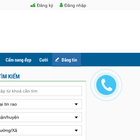
Đăng ký
Đăng nhập
Cẩm nang đẹp
Cười
Đăng tin
TÌM KIẾM
ại tin rao
ận/huyện
ường/Xã