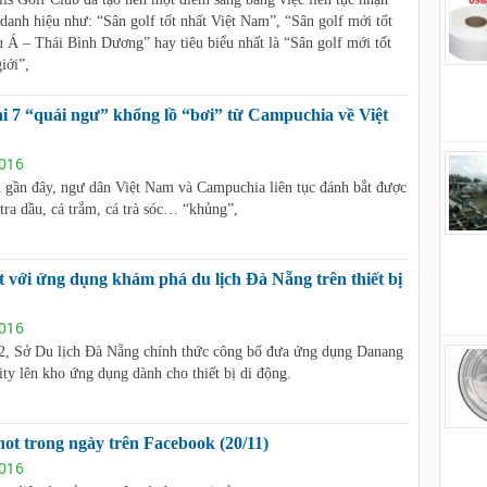
danh hiệu như: “Sân golf tốt nhất Việt Nam”, “Sân golf mới tốt
 Á – Thái Bình Dương” hay tiêu biểu nhất là “Sân golf mới tốt
iới”,
i 7 “quái ngư” khổng lồ “bơi” từ Campuchia về Việt
016
n gần đây, ngư dân Việt Nam và Campuchia liên tục đánh bắt được
 tra dầu, cá trắm, cá trà sóc… “khủng”,
t với ứng dụng khám phá du lịch Đà Nẵng trên thiết bị
016
2, Sở Du lịch Đà Nẵng chính thức công bố đưa ứng dụng Danang
ity lên kho ứng dụng dành cho thiết bị di động.
hot trong ngày trên Facebook (20/11)
016