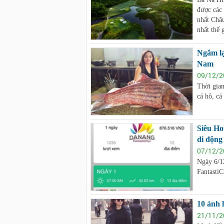
được các 
nhất Châu
nhất thế g
Ngắm lạ
Nam
09/12/2
Thời gia
cá hô, cá
Siêu Ho
di động
07/12/2
Ngày 6/1
FantastiC
10 ảnh 
21/11/2