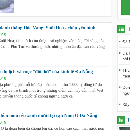
, danh thắng Hòa Vang: Suối Hoa - chốn yên bình
019
uối Hoa, du khách còn được trải nghiệm văn hóa, đời sống của
Đà 
 Cơ tu Phú Túc và thưởng thức những món ăn đặc sản của vùng
Đà 
hội
Thủ
 du lịch và cuộc “đổi đời” của kinh tế Đà Nẵng
Yas
019
ịa phương phải nỗ lực đạt mốc doanh thu 1.000 tỷ đồng từ du
Độn
Nẵng đã trở thành một trong những điểm đến hấp dẫn nhất Việt
ngư
 truyền thông quốc tế không ngừng ngợi ca.
Xây
 hồn mùa rêu xanh mướt tại rạn Nam Ô Đà Nẵng
T
019
Ô là đoạn biển đá chồng lên đá, có hòn cao cách mặt nước non