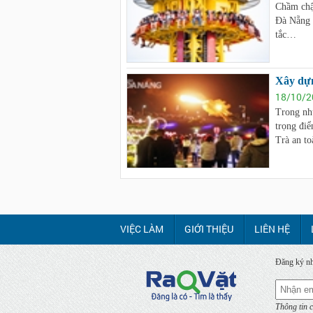
Chầm chậ
Đà Nẵng r
tắc…
Xây dựn
18/10/2
Trong nhữ
trọng điể
Trà an to
VIỆC LÀM
GIỚI THIỆU
LIÊN HỆ
Đăng ký nh
Thông tin c