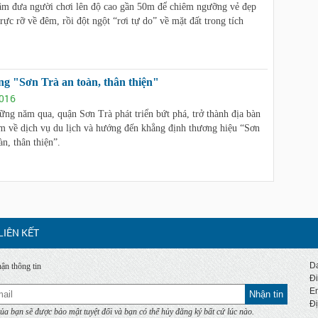
m đưa người chơi lên độ cao gần 50m để chiêm ngưỡng vẻ đẹp
ực rỡ về đêm, rồi đột ngột “rơi tự do” về mặt đất trong tích
g "Sơn Trà an toàn, thân thiện"
016
ng năm qua, quận Sơn Trà phát triển bứt phá, trở thành địa bàn
m về dịch vụ du lịch và hướng đến khẳng định thương hiệu “Sơn
àn, thân thiện”.
LIÊN KẾT
Da
ận thông tin
Đi
E
Nhận tin
Đị
ủa bạn sẽ được bảo mật tuyệt đối và bạn có thể hủy đăng ký bất cứ lúc nào.