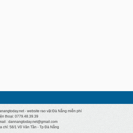
nangtoday.net - website rao vặt Đà Nẵng miễn phí
ện thoại: 0779.48.39.39
mail : dannangtoday.net@gmail.com
a chỉ: 58/1 Võ Văn Tần - Tp Đà Nẵng