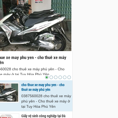
hue xe may phu yen - cho thuê xe máy
Giấy vệ sinh công nghiệp 
ên
phân phối giấy vệ sinh côn
Nẵng
60028 cho thuê xe máy phú yên - Cho
Chúng tôi là đơn vị chuyên 
xe máy ở tại Tuy Hòa Phú Yên
sinh công nghiệp tại Đà Nẵn
cho thue xe may phu yen - cho
liên hê 0988.0998.52
thuê xe máy phú yên
0387560028 cho thuê xe máy
phú yên - Cho thuê xe máy ở
tại Tuy Hòa Phú Yên
Giấy vệ sinh công nghiệp tại Đà