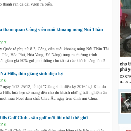
tạo thành rạn đá dài vươn ra biển.
iá tham quan Công viên suối khoáng nóng Núi Thần
017
y Quốc tế phụ nữ 8.3, Công viên suối khoáng nóng Núi Thần Tài
́ Túc, Hòa Phú, Hòa Vang, Đà Nẵng) tung ra chương trình
ãi giảm giá 50% gói phổ thông cho tất cả các khách hàng là nữ.
 - Cho thuê xe
Cho thuê nhà nguyên căn Phú Yên, chuyên cho
cho t
thuê nhà nguyên căn tại Phú Yên
phú y
Nà Hills, đón giáng sinh diệu kỳ
868 153579 cho
Chúng tôi hiên đang cho thuê nhà nguyên căn
03875
016
du lịch đà nẵng,
tại Tuy Hòa - Phú Yên.
thuê 
ừ ngày 1/12-25/12, lễ hội “Giáng sinh diệu kỳ 2016” tại Khu du
à Hills hứa hẹn sẽ mang đến cho du khách những trải nghiệm ấn
 một mùa Noel đậm chất Châu Âu ngay trên đỉnh núi Chúa.
lls Golf Club - sân golf mới tốt nhất thế giới
016
ls Golf Club đã tạo nên một điểm sáng bằng việc liên tục nhận