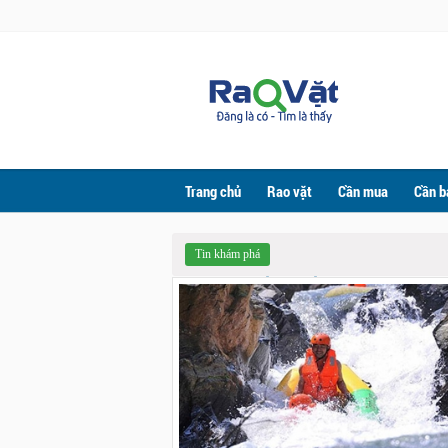
Trang chủ
Rao vặt
Cần mua
Cần b
Tin khám phá
TIN KHÁM PHÁ