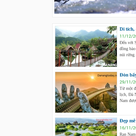
Di tích
11/12/2
Đến với S
đồng bào
núi rừng.
Đòn bẩy
29/11/2
Từ một đ
lịch, Đà 
Nam được
Đẹp mê
16/11/2
Rạn Nam 