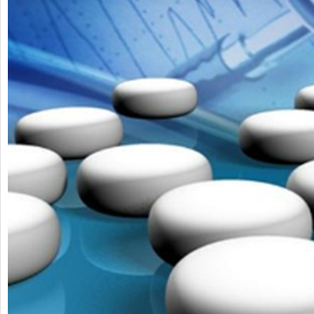
o thuê xe
Cho thuê nhà nguyên căn Phú Yên, chuyên cho
cho thue x
thuê nhà nguyên căn tại Phú Yên
phú yên
153579 cho
Chúng tôi hiên đang cho thuê nhà nguyên căn
0387560028
ch đà nẵng,
tại Tuy Hòa - Phú Yên.
thuê xe má