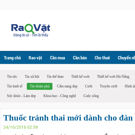
Trang chủ
Rao vặt
Cần mua
Cần bán
Cho thuê
Chuyển n
Tin tức
Tin xã hội
Tin thể thao
Thiết kế web
Thiết kế web Đà Nẵng
Tin kinh tế
Tin khám phá
Cẩm nang đẹp
Cười
Truyện cười
Hình ả
Sức khỏe - Làm đẹp
Khoa học - Công nghệ
Cuộc sống
Thuốc tránh thai mới dành cho đàn
24/10/2016 02:59