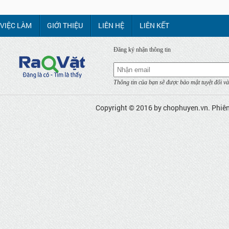
VIỆC LÀM
GIỚI THIỆU
LIÊN HỆ
LIÊN KẾT
Đăng ký nhận thông tin
Thông tin của bạn sẽ được bảo mật tuyệt đối và
Copyright © 2016 by
chophuyen.vn
. Phiê