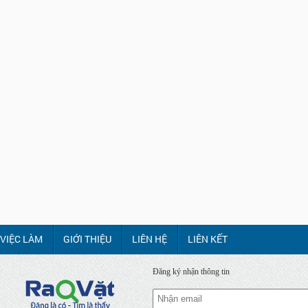
VIỆC LÀM
GIỚI THIỆU
LIÊN HỆ
LIÊN KẾT
Đăng ký nhận thông tin