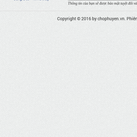
Thông tin của bạn sẽ được bảo mật tuyệt đối và
Copyright © 2016 by
chophuyen.vn
. Phiê