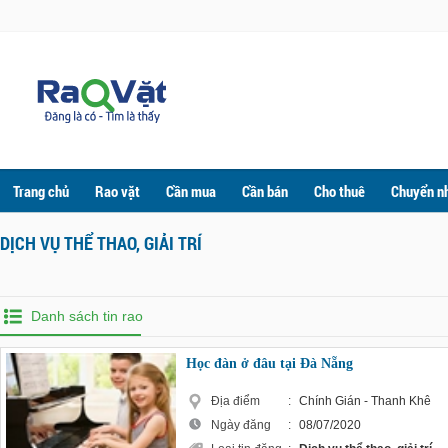
Trang chủ
Rao vặt
Cần mua
Cần bán
Cho thuê
Chuyển n
DỊCH VỤ THỂ THAO, GIẢI TRÍ
Danh sách tin rao
Học đàn ở đâu tại Đà Nẵng
Địa điểm
:
Chính Gián - Thanh Khê
Ngày đăng
:
08/07/2020