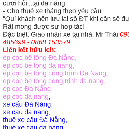
cưới hỏi...tại đà nẵng
- Cho thuê xe tháng theo yêu cầu
"Quí khách nên lưu lại số ĐT khi cần sẽ 
Rất mong được sự hợp tác!
Đặc biệt, Giao nhận xe tại nhà. Mr Thái
09
485699 - 0868 153579
Liên kết hữu ích:
ép cọc bê tông Đà Nẵng
,
ep coc be tong da nang
,
ép cọc bê tông công trình Đà Nẵng
,
ep coc be tong cong trinh da nang
,
ép cọc Đà Nẵng
,
ep coc da nang
,
xe cẩu Đà Nẵng
,
xe cau da nang
,
thuê xe cẩu Đà Nẵng
,
thue xe cau da nang
,