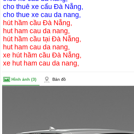
cho thuê xe cẩu Đà Nẵng
,
cho thue xe cau da nang
,
hút hầm cầu Đà Nẵng
,
hut ham cau da nang
,
hút hầm cầu tại Đà Nẵng
,
hut ham cau da nang
,
xe hút hầm cầu Đà Nẵng
,
xe hut ham cau da nang
,
Hình ảnh
(3)
Bản đồ