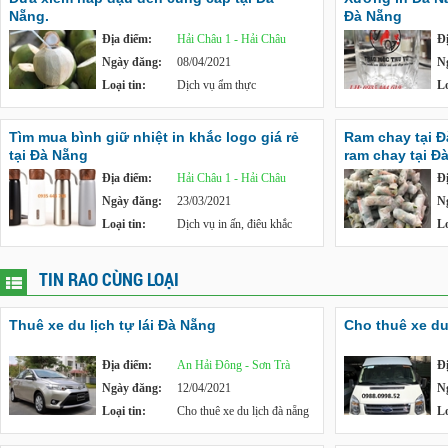
Nẵng.
Đà Nẵng
Địa điểm:
Hải Châu 1 - Hải Châu
Đ
Ngày đăng:
08/04/2021
N
Loại tin:
Dịch vụ ẩm thực
Lo
Tìm mua bình giữ nhiệt in khắc logo giá rẻ
Ram chay tại 
tại Đà Nẵng
ram chay tại Đ
Địa điểm:
Hải Châu 1 - Hải Châu
Đ
Ngày đăng:
23/03/2021
N
Loại tin:
Dịch vụ in ấn, điêu khắc
Lo
TIN RAO CÙNG LOẠI
Thuê xe du lịch tự lái Đà Nẵng
Cho thuê xe du
Địa điểm:
An Hải Đông - Sơn Trà
Đ
Ngày đăng:
12/04/2021
N
Loại tin:
Cho thuê xe du lịch đà nẵng
Lo