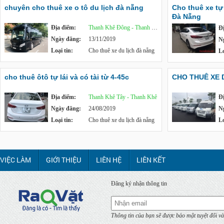
chuyên cho thuê xe o tô du lịch đà nẵng
Cho thuê xe tự l
Đà Nẵng
Địa điểm:
Thanh Khê Đông - Thanh Khê
Đ
Ngày đăng:
13/11/2019
N
Loại tin:
Cho thuê xe du lịch đà nẵng
Lo
cho thuê ôtô tự lái và có tài từ 4-45c
CHO THUÊ XE D
Địa điểm:
Thanh Khê Tây - Thanh Khê
Đ
Ngày đăng:
24/08/2019
N
Loại tin:
Cho thuê xe du lịch đà nẵng
Lo
VIỆC LÀM
GIỚI THIỆU
LIÊN HỆ
LIÊN KẾT
Đăng ký nhận thông tin
Thông tin của bạn sẽ được bảo mật tuyệt đối và