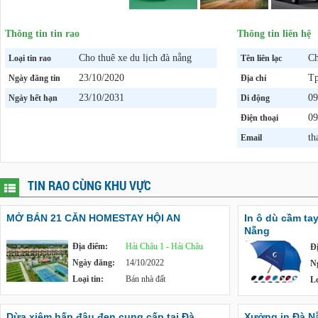
Thông tin tin rao
Thông tin liên hệ
Cho thuê xe du lịch đà nẵng
Ch
Loại tin rao
Tên liên lạc
23/10/2020
Tp
Ngày đăng tin
Địa chỉ
23/10/2031
09
Ngày hết hạn
Di động
09
Điện thoại
th
Email
TIN RAO CÙNG KHU VỰC
MỞ BÁN 21 CĂN HOMESTAY HỘI AN
In ô dù cầm tay
Nẵng
Địa điểm:
Hải Châu 1 - Hải Châu
Đ
Ngày đăng:
14/10/2022
N
Loại tin:
Bán nhà đất
Lo
Dừa xiêm hấp đậu đen cung cấp tại Đà
Xưởng in Đà Nẵn