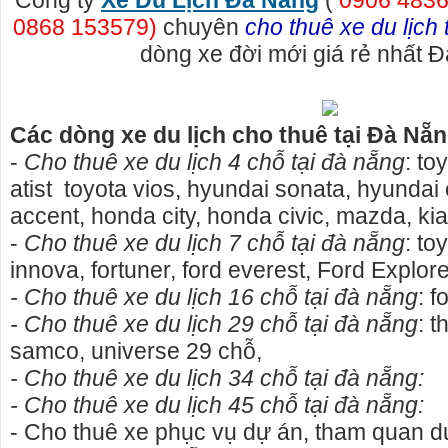
Công ty
Xe Du Lịch Đà Nẵng
(
0906 4836
0868 153579)
chuyên
cho thuê xe du lịch
dòng xe đời mới giá rẻ nhất 
Các dòng xe du lịch cho thuê tại Đà Nẵn
-
Cho thuê xe du lịch 4 chỗ tại đà nẵng
: to
atist toyota vios, hyundai sonata, hyundai 
accent, honda city, honda civic, mazda, kia
-
Cho thuê xe du lịch 7 chỗ tại đà nẵng
: to
innova, fortuner, ford everest, Ford Explore
- Cho thuê xe du lịch 16 chỗ tại đà nẵng
: f
- Cho thuê xe du lịch 29 chỗ tại đà nẵng
: t
o thuê nhà nguyên căn Phú Yên, chuyên cho
cho thue xe may phu y
samco, universe 29 chỗ,
uê nhà nguyên căn tại Phú Yên
phú yên
- Cho thuê xe du lịch 34 chỗ tại đà nẵng:
úng tôi hiên đang cho thuê nhà nguyên căn
0387560028 cho thuê x
- Cho thuê xe du lịch 45 chỗ tại đà nẵng:
i Tuy Hòa - Phú Yên.
thuê xe máy ở tại Tuy 
- Cho thuê xe phục vụ dự án, tham quan du 