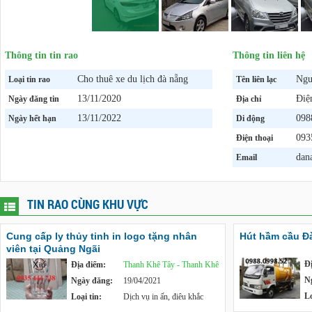
Thông tin tin rao
Thông tin liên hệ
Cho thuê xe du lịch đà nẵng
Ngu
Loại tin rao
Tên liên lạc
13/11/2020
Điệ
Ngày đăng tin
Địa chỉ
13/11/2022
098
Ngày hết hạn
Di động
093
Điện thoại
dan
Email
TIN RAO CÙNG KHU VỰC
Cung cấp ly thủy tinh in logo tặng nhân
Hút hầm cầu Đ
viên tại Quảng Ngãi
Đ
Địa điểm:
Thanh Khê Tây - Thanh Khê
N
Ngày đăng:
19/04/2021
Lo
Loại tin:
Dịch vụ in ấn, điêu khắc