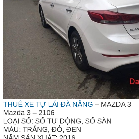
liên hê 09
THUÊ XE TỰ LÁI ĐÀ NẴNG
– MAZDA 3
Mazda 3 – 2106
LOẠI SỐ: SỐ TỰ ĐỘNG, SỐ SÀN
MÀU: TRẮNG, ĐỎ, ĐEN
NĂM SẢN XUẤT: 2016