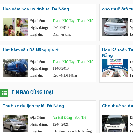
Học cắm hoa uy tính tại Đà Nẵng
cho thuê ôtô tự
Địa điểm:
Thanh Khê Tây - Thanh Khê
Đ
Ngày đăng:
07/10/2019
N
Loại tin:
Dịch vụ khác
Lo
Hút hầm cầu Đà Nẵng giá rẻ
Học Kế toán T
Nẵng
Địa điểm:
Thanh Khê Tây - Thanh Khê
Đ
Ngày đăng:
11/06/2019
N
Loại tin:
Rao vặt Đà Nẵng
Lo
TIN RAO CÙNG LOẠI
Thuê xe du lịch tự lái Đà Nẵng
Cho thuê xe du
Địa điểm:
An Hải Đông - Sơn Trà
Đ
Ngày đăng:
12/04/2021
N
Loại tin:
Cho thuê xe du lịch đà nẵng
Lo