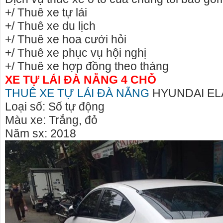
+/ Thuê xe tự lái
+/ Thuê xe du lịch
+/ Thuê xe hoa cưới hỏi
+/ Thuê xe phục vụ hội nghị
+/ Thuê xe hợp đồng theo tháng
XE TỰ LÁI ĐÀ NẴNG 4 CHỖ
THUÊ XE TỰ LÁI ĐÀ NẴNG
HYUNDAI EL
Loại số: Số tự động
Màu xe: Trắng, đỏ
Năm sx: 2018
chuyên cho
cho thue xe may phu yen - cho thuê xe máy
Giấy vệ si
phú yên
phân phối 
Nẵng
uyên căn
0387560028 cho thuê xe máy phú yên - Cho
Chúng tôi 
thuê xe máy ở tại Tuy Hòa Phú Yên
sinh công n