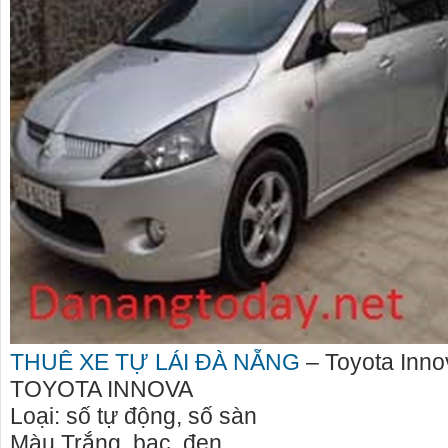
THUÊ XE TỰ LÁI ĐÀ NẴNG
– Toyota Inno
TOYOTA INNOVA
Loại: số tự động, số sàn
Màu Trắng, bạc, đen