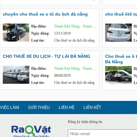
chuyên cho thuê xe o tô du lịch đà nẵng
cho thuê ôtô tự
Địa điểm:
Thanh Khê Đông - Thanh Khê
Đ
Ngày đăng:
13/11/2019
N
Loại tin:
Cho thuê xe du lịch đà nẵng
Lo
CHO THUÊ XE DU LỊCH - TỰ LÁI ĐÀ NẴNG
Cho thuê xe ô t
Đà Nẵng
Địa điểm:
Thanh Khê Đông - Thanh Khê
Đ
Ngày đăng:
08/04/2019
N
Loại tin:
Cho thuê xe du lịch đà nẵng
Lo
VIỆC LÀM
GIỚI THIỆU
LIÊN HỆ
LIÊN KẾT
Đăng ký nhận thông tin