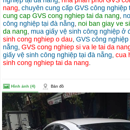
nghiệp tại đà nẵng
,
nha phan phoi GVS con
nang
,
chuyên cung cấp GVS công nghiệp t
cung cap GVS cong nghiep tai da nang
,
nơ
công nghiệp tại đà nẵng
,
noi ban giay ve s
da nang
,
mua giấy vệ sinh công nghiệp ở 
sinh cong nghiep o dau
,
GVS công nghiệp s
nẵng
,
GVS cong nghiep si va le tai da nan
giấy vệ sinh công nghiệp tại đà nẵng
,
cua 
sinh cong nghiep tai da nang
.
Hình ảnh
(4)
Bản đồ