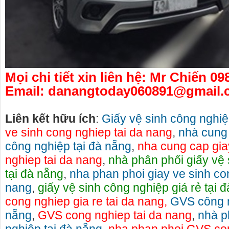
Mọi chi tiết xin liên hệ: Mr Chiến 09
Email: danangtoday060891@gmail
Liên kết hữu ích
:
Giấy vệ sinh công nghiệ
ve sinh cong nghiep tai da nang
,
nhà cung 
công nghiệp tại đà nẵng
,
nha cung cap gia
nghiep tai da nang
,
nhà phân phối giấy vệ
tại đà nẵng
,
nha phan phoi giay ve sinh co
nang
,
giấy vệ sinh công nghiệp giá rẻ tại 
cong nghiep gia re tai da nang,
GVS công n
nẵng
,
GVS cong nghiep tai da nang
,
nhà p