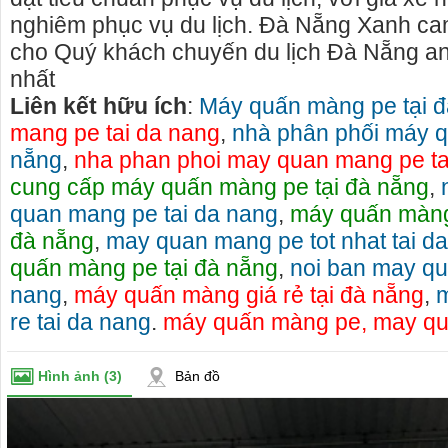
nghiêm phục vụ du lịch. Đà Nẵng Xanh cam
cho Quý khách chuyến du lịch Đà Nẵng an 
nhất
Liên kết hữu ích
:
Máy quấn màng pe tại 
mang pe tai da nang
,
nhà phân phối máy q
nẵng
,
nha phan phoi may quan mang pe ta
cung cấp máy quấn màng pe tại đà nẵng
,
quan mang pe tai da nang
,
máy quấn màng p
đà nẵng
,
may quan mang pe tot nhat tai d
quấn màng pe tại đà nẵng
,
noi ban may qu
nang
,
máy quấn màng giá rẻ tại đà nẵng
,
m
re tai da nang
.
máy quấn màng pe, may q
o thuê xe
Cho thuê nhà nguyên căn Phú Yên, chuyên cho
cho thue x
thuê nhà nguyên căn tại Phú Yên
phú yên
Hình ảnh
(3)
Bản đồ
153579 cho
Chúng tôi hiên đang cho thuê nhà nguyên căn
0387560028
ch đà nẵng,
tại Tuy Hòa - Phú Yên.
thuê xe má