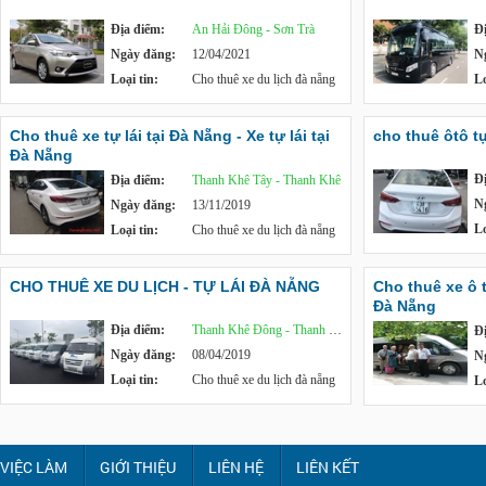
Địa điểm:
An Hải Đông - Sơn Trà
Đ
Ngày đăng:
12/04/2021
N
Loại tin:
Cho thuê xe du lịch đà nẵng
Lo
Cho thuê xe tự lái tại Đà Nẵng - Xe tự lái tại
cho thuê ôtô tự
Đà Nẵng
Đ
Địa điểm:
Thanh Khê Tây - Thanh Khê
N
Ngày đăng:
13/11/2019
Lo
Loại tin:
Cho thuê xe du lịch đà nẵng
CHO THUÊ XE DU LỊCH - TỰ LÁI ĐÀ NẴNG
Cho thuê xe ô t
Đà Nẵng
Địa điểm:
Thanh Khê Đông - Thanh Khê
Đ
Ngày đăng:
08/04/2019
N
Loại tin:
Cho thuê xe du lịch đà nẵng
Lo
VIỆC LÀM
GIỚI THIỆU
LIÊN HỆ
LIÊN KẾT