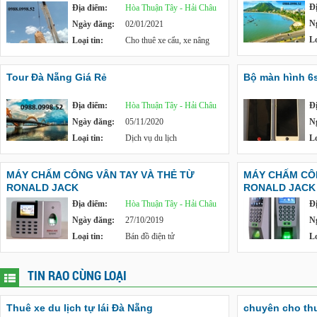
Đ
Địa điểm:
Hòa Thuận Tây - Hải Châu
N
Ngày đăng:
02/01/2021
Lo
Loại tin:
Cho thuê xe cẩu, xe nâng
Tour Đà Nẵng Giá Rẻ
Bộ màn hình 6s
Địa điểm:
Hòa Thuận Tây - Hải Châu
Đ
Ngày đăng:
05/11/2020
N
Loại tin:
Dịch vụ du lịch
Lo
MÁY CHẤM CÔNG VÂN TAY VÀ THẺ TỪ
MÁY CHẤM CÔN
RONALD JACK
RONALD JACK
Địa điểm:
Hòa Thuận Tây - Hải Châu
Đ
Ngày đăng:
27/10/2019
N
Loại tin:
Bán đồ điện tử
Lo
TIN RAO CÙNG LOẠI
Thuê xe du lịch tự lái Đà Nẵng
chuyên cho thu