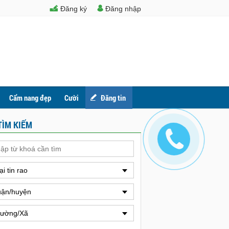
Đăng ký
Đăng nhập
Cẩm nang đẹp
Cười
Đăng tin
TÌM KIẾM
ại tin rao
ận/huyện
ường/Xã