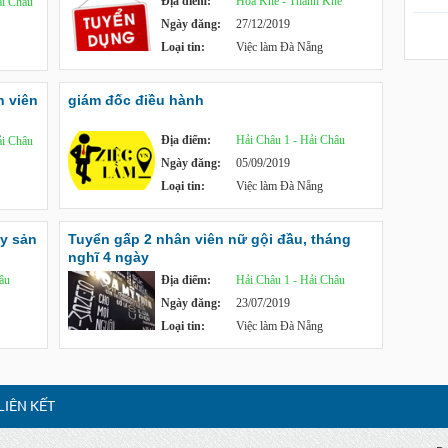
Địa điểm:
Hòa Khê - Thanh Khê
i Châu
Ngày đăng:
27/12/2019
Loại tin:
Việc làm Đà Nẵng
 viên
giám đốc điều hành
Địa điểm:
Hải Châu 1 - Hải Châu
i Châu
Ngày đăng:
05/09/2019
Loại tin:
Việc làm Đà Nẵng
y sản
Tuyển gấp 2 nhân viên nữ gội đầu, tháng
nghĩ 4 ngày
âu
Địa điểm:
Hải Châu 1 - Hải Châu
Ngày đăng:
23/07/2019
Loại tin:
Việc làm Đà Nẵng
LIÊN KẾT