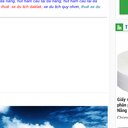
 da nang
,
hút hầm cầu tại đà nẵng
,
hut ham cau tai da
,
thuê xe du lịch daklak
,
xe du lịch quy nhơn
,
thuê xe du
T
ên, chuyên cho
cho thue xe may phu yen - cho thuê xe máy
Giấy 
ên
phú yên
phân 
Nẵng
hà nguyên căn
0387560028 cho thuê xe máy phú yên - Cho
Chúng
thuê xe máy ở tại Tuy Hòa Phú Yên
sinh 