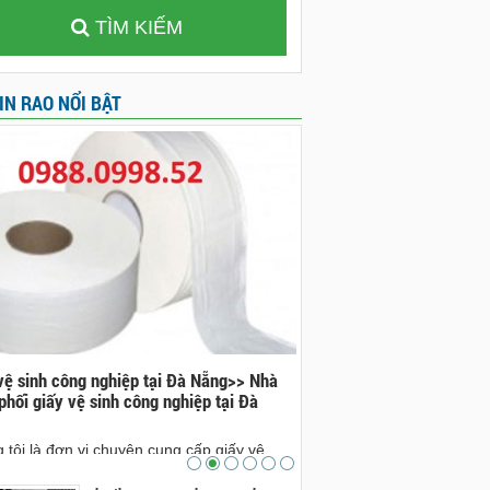
TÌM KIẾM
IN RAO NỔI BẬT
vệ sinh công nghiệp tại Đà Nẵng>> Nhà
Đá bazan tại Đà Nẵng>>nh
phối giấy vệ sinh công nghiệp tại Đà
bazan tại Đà Nẵng
nhà cung cấp đá bazan tại 
 tôi là đơn vị chuyên cung cấp giấy vệ
cam kết sẽ sẽ mang lại ch
công nghiệp tại Đà Nẵng. Ai có nhu cầu xin
sản phẩm đá bazan đẹp, ch