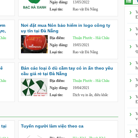
Ngày đăng:
13/05/2022
Loại tin:
Rao vặt Đà Nẵng
V
Đ
Bơm
Nơi đặt mua Nón bảo hiểm in logo công ty
V
ực,
uy tín tại Đà Nẵng
v
Châu
Địa điểm:
Thuận Phước - Hải Châu
Ngày đăng:
19/05/2021
V
q
Loại tin:
Rao vặt Đà Nẵng
V
bê
Bán các loại ô dù cầm tay có in ấn theo yêu
h
cầu giá rẻ tại Đà Nẵng
V
Châu
Địa điểm:
Thuận Phước - Hải Châu
p
Ngày đăng:
19/04/2021
Loại tin:
Dịch vụ in ấn, điêu khắc
V
Đ
V
v
tại
Tuyển người làm việc theo ca
V
Đ