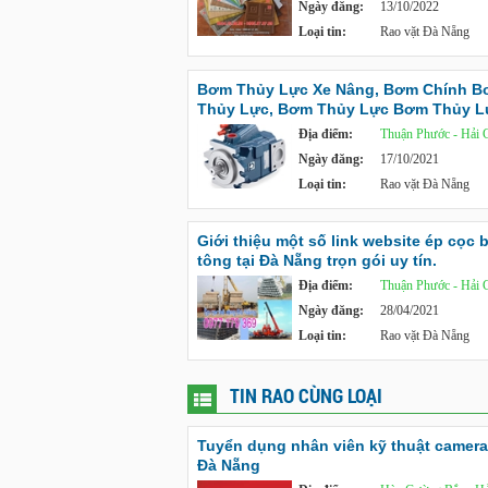
Ngày đăng:
13/10/2022
Loại tin:
Rao vặt Đà Nẵng
Bơm Thủy Lực Xe Nâng, Bơm Chính 
Thủy Lực, Bơm Thủy Lực Bơm Thủy L
Địa điểm:
Thuận Phước - Hải 
Ngày đăng:
17/10/2021
Loại tin:
Rao vặt Đà Nẵng
Giới thiệu một số link website ép cọc 
tông tại Đà Nẵng trọn gói uy tín.
Địa điểm:
Thuận Phước - Hải 
Ngày đăng:
28/04/2021
Loại tin:
Rao vặt Đà Nẵng
TIN RAO CÙNG LOẠI
Tuyển dụng nhân viên kỹ thuật camera 
Đà Nẵng