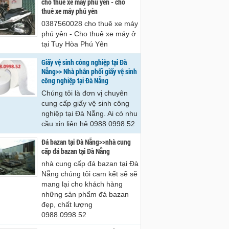
cho thue xe may phu yen - cho
hê 0988.0998.52
0988.0998.52
thuê xe máy phú yên
0387560028 cho thuê xe máy
phú yên - Cho thuê xe máy ở
tại Tuy Hòa Phú Yên
Giấy vệ sinh công nghiệp tại Đà
Nẵng>> Nhà phân phối giấy vệ sinh
công nghiệp tại Đà Nẵng
Chúng tôi là đơn vị chuyên
cung cấp giấy vệ sinh công
nghiệp tại Đà Nẵng. Ai có nhu
cầu xin liên hê 0988.0998.52
Đá bazan tại Đà Nẵng>>nhà cung
cấp đá bazan tại Đà Nẵng
nhà cung cấp đá bazan tại Đà
Nẵng chúng tôi cam kết sẽ sẽ
mang lại cho khách hàng
những sản phẩm đá bazan
đẹp, chất lượng
0988.0998.52