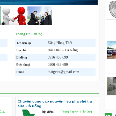
Thông tin liên hệ
Đặng Hồng Thái
Tên liên lạc
Hải Châu - Đà Nẵng
Địa chỉ
0916 485 699
Di động
0906 483 699
Điện thoại
thaigviet@gmail.com
Email
Chuyên cung cấp nguyên liệu pha chế trà
sữa, đồ uống
Châu
Địa điểm:
Thuận Phước - Hải Châu