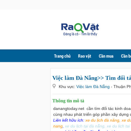
Trang chủ
Rao vặt
Cần mua
Cần b
Việc làm Đà Nẵng>> Tìm đối tá
Khu vực:
Việc làm Đà Nẵng
- Thuận P
Thông tin mô tả
danangtoday.net cần tìm đối tác kinh doan
cùng nhau phát triển góp phần xây dựng
Liên kết hữu ích:
xe du lịch đà năng
,
xe d
nang
,
xe du lịch tại đà nẵng
,
xe du lich ta