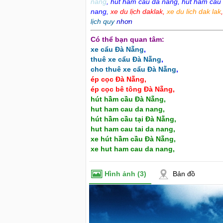
nang
,
hút hầm cầu đà nẵng
,
hut ham cau
nang
,
xe du lịch daklak
,
xe du lich dak lak
lịch quy
nhơn
Có thể bạn quan tâm:
xe cẩu Đà Nẵng
,
thuê xe cẩu Đà Nẵng
,
cho thuê xe cẩu Đà Nẵng
,
ép cọc Đà Nẵng
,
ép cọc bê tông Đà Nẵng
,
hút hầm cầu Đà Nẵng
,
hut ham cau da nang
,
hút hầm cầu tại Đà Nẵng
,
hut ham cau tai da nang
,
xe hút hầm cầu Đà Nẵng
,
xe hut ham cau da nang
,
e du lịch tại Đà Nẵng - Cho thuê xe
Cho thuê nhà nguyên căn Phú Y
Hình ảnh
(3)
Bản đồ
à Nẵng
thuê nhà nguyên căn tại Phú Y
99 - 0916 485699 - 0868 153579 cho
Chúng tôi hiên đang cho thuê n
 lịch đà nẵng, thuê xe du lịch đà nẵng,
tại Tuy Hòa - Phú Yên.
 đà nẵng,