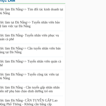
VIỆC LÀM
iệc làm Đà Nẵng>> Tìm đối tác kinh doanh tại
à Nẵng
iệc làm tại Đà Nẵng>> Tuyển nhân viên bảo
ệ làm việc tại Đà Nẵng
iệc làm Đà Nẵng- Tuyển nhân viên phục vụ
uán cà phê
iệc làm Đà Nẵng>> Cần tuyển nhân viên bán
àng tại Đà Nẵng
iệc làm Đà Nẵng>> Tuyển nhân viên quán cà
hê
iệc làm Đà Nẵng>> Tuyển cộng tác viên tại
à Nẵng
iệc làm Đà Nẵng - Cần tuyển gấp nhân nhân
iên nữ phụ bán cháo dinh dưỡng trẻ em
iệc làm Đà Nẵng- CẦN TUYỂN GẤP Lao
ộng Phổ Thông - Không cần bằng cấp.