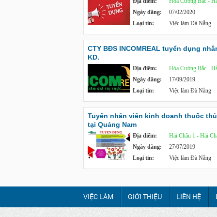
Địa điểm:
Hòa Cường Bắc - Hả
Ngày đăng:
07/02/2020
Loại tin:
Việc làm Đà Nẵng
CTY BĐS INCOMREAL tuyển dụng nhân
KD.
Địa điểm:
Hòa Cường Bắc - Hả
Ngày đăng:
17/09/2019
Loại tin:
Việc làm Đà Nẵng
Tuyển nhân viên kinh doanh thuốc thủ
tại Quảng Nam
Địa điểm:
Hải Châu 1 - Hải Ch
Ngày đăng:
27/07/2019
Loại tin:
Việc làm Đà Nẵng
VIỆC LÀM
GIỚI THIỆU
LIÊN HỆ