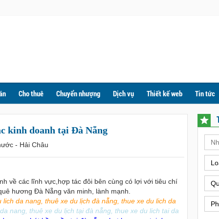
án
Cho thuê
Chuyển nhượng
Dịch vụ
Thiết kế web
Tin tức
c kinh doanh tại Đà Nẵng
hước - Hải Châu
Lo
h về các lĩnh vực,hợp tác đôi bên cùng có lợi với tiêu chí
Qu
 quê hương Đà Nẵng văn minh, lành mạnh.
u lich da nang
,
thuê xe du lịch đà nẵng
,
thue xe du lich da
Ph
i da nang
,
thuê xe du lịch tại đà nẵng
,
thue xe du lich tai da