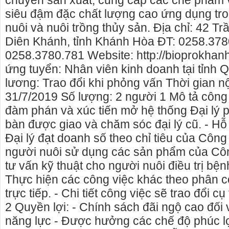
chuyên sản xuất, cung cấp các chế phẩm vi
siêu đậm đặc chất lượng cao ứng dụng tro
nuôi và nuôi trồng thủy sản. Địa chỉ: 42 Tr
Diên Khánh, tỉnh Khánh Hòa ĐT: 0258.378
0258.3780.781 Website: http://bioprokhanh
ứng tuyển: Nhân viên kinh doanh tại tỉn
lương: Trao đổi khi phỏng vấn Thời gian n
31/7/2019 Số lượng: 2 người 1 Mô tả công 
đàm phán và xúc tiến mở hệ thống Đại lý p
bàn được giao và chăm sóc đại lý cũ. - Hỗ 
Đại lý đạt doanh số theo chỉ tiêu của Công
người nuôi sử dụng các sản phẩm của Côn
tư vấn kỹ thuật cho người nuôi điều trị bện
nhà nguyên căn Phú Yên, chuyên cho
cho thue xe may phu yen - ch
Thực hiện các công việc khác theo phân c
nguyên căn tại Phú Yên
phú yên
trực tiếp. - Chi tiết công việc sẽ trao đổi c
 hiên đang cho thuê nhà nguyên căn
0387560028 cho thuê xe máy p
2 Quyền lợi: - Chính sách đãi ngộ cao đối 
a - Phú Yên.
thuê xe máy ở tại Tuy Hòa Phú 
năng lực - Được hưởng các chế độ phúc l