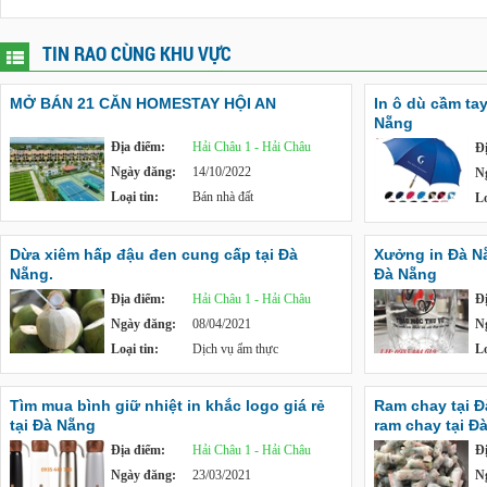
TIN RAO CÙNG KHU VỰC
MỞ BÁN 21 CĂN HOMESTAY HỘI AN
In ô dù cầm tay
Nẵng
Địa điểm:
Hải Châu 1 - Hải Châu
Đ
Ngày đăng:
14/10/2022
N
Loại tin:
Bán nhà đất
Lo
Dừa xiêm hấp đậu đen cung cấp tại Đà
Xưởng in Đà Nẵn
Nẵng.
Đà Nẵng
Địa điểm:
Hải Châu 1 - Hải Châu
Đ
Ngày đăng:
08/04/2021
N
Loại tin:
Dịch vụ ẩm thực
Lo
Tìm mua bình giữ nhiệt in khắc logo giá rẻ
Ram chay tại 
tại Đà Nẵng
ram chay tại Đ
Địa điểm:
Hải Châu 1 - Hải Châu
Đ
Ngày đăng:
23/03/2021
N