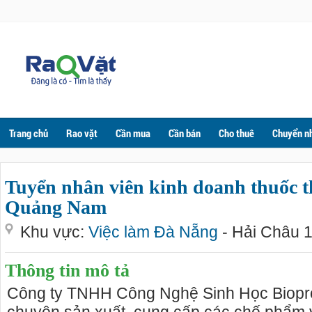
Trang chủ
Rao vặt
Cần mua
Cần bán
Cho thuê
Chuyển n
Tuyển nhân viên kinh doanh thuốc t
Quảng Nam
Khu vực:
Việc làm Đà Nẵng
- Hải Châu 1
Thông tin mô tả
Công ty TNHH Công Nghệ Sinh Học Biop