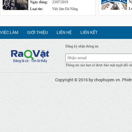
N
Ngày đăng:
23/07/2019
Lo
Loại tin:
Việc làm Đà Nẵng
VIỆC LÀM
GIỚI THIỆU
LIÊN HỆ
LIÊN KẾT
Đăng ký nhận thông tin
Thông tin của bạn sẽ được bảo mật tuyệt đối và
Copyright © 2016 by
chophuyen.vn
. Phiê