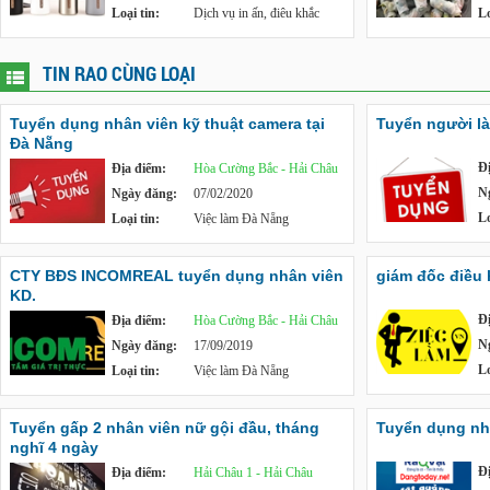
Loại tin:
Dịch vụ in ấn, điêu khắc
Lo
TIN RAO CÙNG LOẠI
Tuyển dụng nhân viên kỹ thuật camera tại
Tuyển người là
Đà Nẵng
Đ
Địa điểm:
Hòa Cường Bắc - Hải Châu
N
Ngày đăng:
07/02/2020
Lo
Loại tin:
Việc làm Đà Nẵng
CTY BĐS INCOMREAL tuyển dụng nhân viên
giám đốc điều
KD.
Đ
Địa điểm:
Hòa Cường Bắc - Hải Châu
N
Ngày đăng:
17/09/2019
Lo
Loại tin:
Việc làm Đà Nẵng
Tuyển gấp 2 nhân viên nữ gội đầu, tháng
Tuyển dụng nh
nghĩ 4 ngày
Đ
Địa điểm:
Hải Châu 1 - Hải Châu