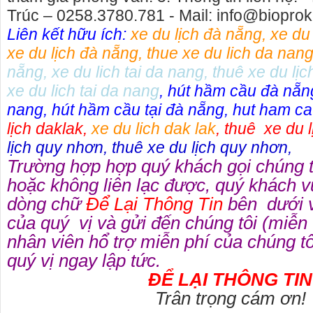
Trúc – 0258.3780.781 - Mail: info@biopr
Liên kết hữu ích:
xe du lịch đà nẵng
,
xe du
xe du lịch đà nẵng
,
thue xe du lich da nan
nẵng
,
xe du lich tai da nang
,
thuê xe du lịc
xe du lich tai da nang
,
hút hầm cầu đà nẵn
nang
,
hút hầm cầu tại đà nẵng
,
hut ham ca
lịch daklak
,
xe du lich dak lak
,
thuê xe du l
lịch quy nhơn
,
thuê xe du lịch quy nhơn
,
Trường hợp hợp quý khách gọi chúng 
hoặc không liên lạc được, quý khách v
dòng chữ
Để Lại Thông Tin
bên dưới v
của quý vị và gửi đến chúng tôi (miễn
nhân viên hổ trợ miễn phí của chúng tôi
quý vị ngay lập tức.
ĐỂ LẠI THÔNG TIN
Trân trọng cám ơn!