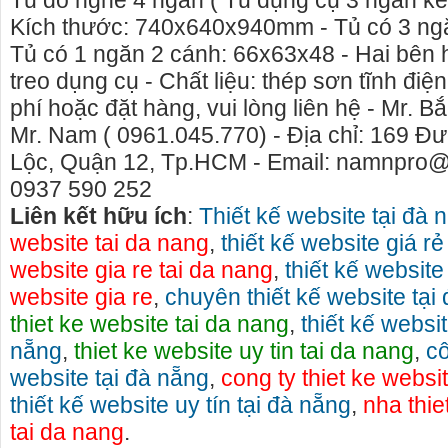
Tủ đồ nghề 4 ngăn ( Tủ dụng cụ 3 ngăn ké
Kích thước: 740x640x940mm - Tủ có 3 ngăn
Tủ có 1 ngăn 2 cánh: 66x63x48 - Hai bên 
treo dụng cụ - Chất liệu: thép sơn tĩnh đi
phí hoặc đặt hàng, vui lòng liên hệ - Mr. B
Mr. Nam ( 0961.045.770) - Địa chỉ: 169 Đ
Lộc, Quận 12, Tp.HCM - Email: namnpro@g
0937 590 252
Liên kết hữu ích
:
Thiết kế website tại đà 
website tai da nang
,
thiết kế website giá rẻ
website gia re tai da nang
,
thiết kế website
website gia re
,
chuyên thiết kế website tại
thiet ke website tai da nang
,
thiết kế websit
Cho thuê nhà nguyên căn Phú Yên, chuyên cho
cho thue xe
nẵng
,
thiet ke website uy tin tai da nang
,
cô
thuê nhà nguyên căn tại Phú Yên
phú yên
website tại đà nẵng
,
cong ty thiet ke websi
Chúng tôi hiên đang cho thuê nhà nguyên căn
0387560028 
thiết kế website uy tín tại đà nẵng
,
nha thie
tại Tuy Hòa - Phú Yên.
thuê xe máy
tai da nang
.