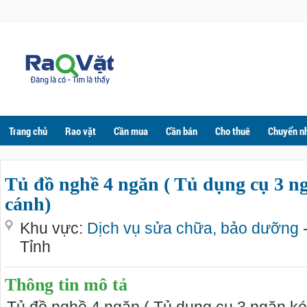
Trang chủ
Rao vặt
Cần mua
Cần bán
Cho thuê
Chuyển n
Tủ đồ nghề 4 ngăn ( Tủ dụng cụ 3 ng
cánh)
Khu vực:
Dịch vụ sửa chữa, bảo dưỡng
Tỉnh
Thông tin mô tả