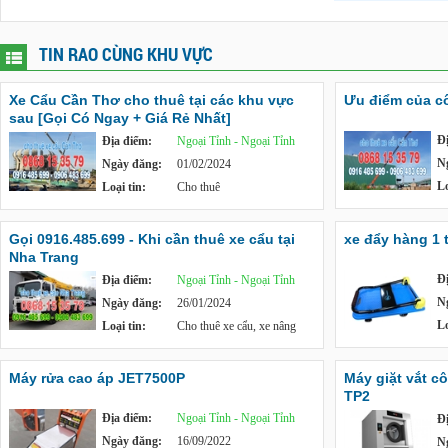
TIN RAO CÙNG KHU VỰC
Xe Cẩu Cần Thơ cho thuê tại các khu vực
Ưu điểm của c
sau [Gọi Có Ngay + Giá Rẻ Nhất]
Đ
Địa điểm:
Ngoại Tỉnh - Ngoại Tỉnh
N
Ngày đăng:
01/02/2024
Lo
Loại tin:
Cho thuê
Gọi 0916.485.699 - Khi cần thuê xe cẩu tại
xe đẩy hàng 1 
Nha Trang
Đ
Địa điểm:
Ngoại Tỉnh - Ngoại Tỉnh
N
Ngày đăng:
26/01/2024
Lo
Loại tin:
Cho thuê xe cẩu, xe nâng
Máy rửa cao áp JET7500P
Máy giặt vắt c
TP2
Địa điểm:
Ngoại Tỉnh - Ngoại Tỉnh
Đ
Ngày đăng:
16/09/2022
N