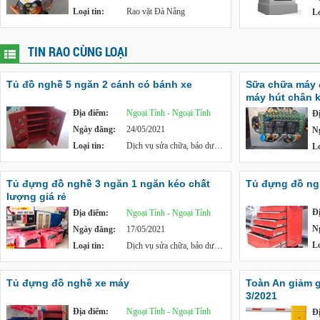
Loại tin:
Rao vặt Đà Nẵng
Lo
TIN RAO CÙNG LOẠI
Tủ đồ nghề 5 ngăn 2 cánh có bánh xe
Sữa chữa máy 
máy hút chân k
Địa điểm:
Ngoại Tỉnh - Ngoại Tỉnh
Đ
Ngày đăng:
24/05/2021
N
Loại tin:
Dịch vụ sửa chữa, bảo dưỡng
Lo
Tủ đựng đồ nghề 3 ngăn 1 ngăn kéo chất
Tủ đựng đồ ng
lượng giá rẻ
Đ
Địa điểm:
Ngoại Tỉnh - Ngoại Tỉnh
N
Ngày đăng:
17/05/2021
Lo
Loại tin:
Dịch vụ sửa chữa, bảo dưỡng
Tủ đựng đồ nghề xe máy
Toàn An giảm gi
3/2021
Địa điểm:
Ngoại Tỉnh - Ngoại Tỉnh
Đ