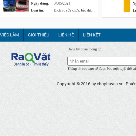
Ngày đăng:
04/05/2021
N
Loại tin:
Dịch vụ sửa chữa, bảo dưỡng
Lo
VIỆC LÀM
GIỚI THIỆU
LIÊN HỆ
LIÊN KẾT
Đăng ký nhận thông tin
Thông tin của bạn sẽ được bảo mật tuyệt đối và
Copyright © 2016 by
chophuyen.vn
. Phiê