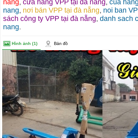
nang
,
cửa hàng VPP tại đà nẵng
,
cua hang
nang
,
nơi bán VPP tại đà nẵng
,
noi ban VP
sách công ty VPP tại đà nẵng
,
danh sach c
nang
.
Hình ảnh
(1)
Bản đồ