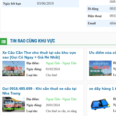
tỉnh
03/06/2019
Ngày hết hạn
091
Di động
091
Điện thoại
nhi
Email
TIN RAO CÙNG KHU VỰC
Xe Cẩu Cần Thơ cho thuê tại các khu vực
Ưu điểm của c
sau [Gọi Có Ngay + Giá Rẻ Nhất]
Đ
Địa điểm:
Ngoại Tỉnh - Ngoại Tỉnh
N
Ngày đăng:
01/02/2024
Lo
Loại tin:
Cho thuê
Gọi 0916.485.699 - Khi cần thuê xe cẩu tại
xe đẩy hàng 1 
Nha Trang
Đ
Địa điểm:
Ngoại Tỉnh - Ngoại Tỉnh
N
Ngày đăng:
26/01/2024
Lo
Loại tin:
Cho thuê xe cẩu, xe nâng