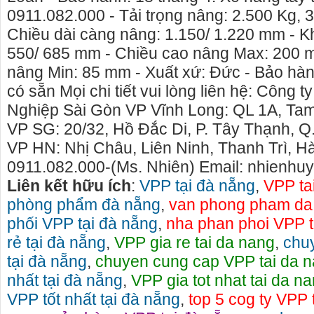
0911.082.000 - Tải trọng nâng: 2.500 Kg, 
Chiều dài càng nâng: 1.150/ 1.220 mm - 
550/ 685 mm - Chiều cao nâng Max: 200 
nâng Min: 85 mm - Xuất xứ: Đức - Bảo hàn
có sẵn Mọi chi tiết vui lòng liên hệ: Công
Nghiệp Sài Gòn VP Vĩnh Long: QL 1A, Tam
VP SG: 20/32, Hồ Đắc Di, P. Tây Thạnh, 
VP HN: Nhị Châu, Liên Ninh, Thanh Trì, Hà
0911.082.000-(Ms. Nhiên) Email: nhienh
Liên kết hữu ích
:
VPP tại đà nẵng
,
VPP ta
phòng phẩm đà nẵng
,
van phong pham da
phối VPP tại đà nẵng
,
nha phan phoi VPP t
rẻ tại đà nẵng
,
VPP gia re tai da nang
,
chu
tại đà nẵng
,
chuyen cung cap VPP tai da 
nhất tại đà nẵng
,
VPP gia tot nhat tai da n
VPP tốt nhất tại đà nẵng
,
top 5 cog ty VPP t