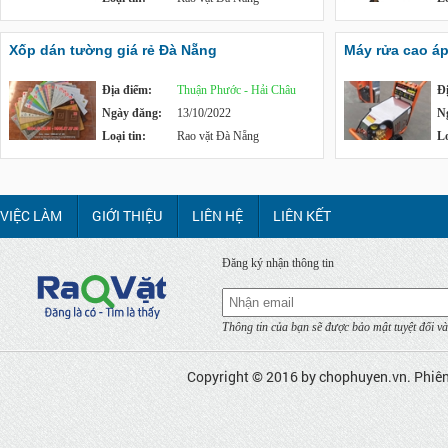
Xốp dán tường giá rẻ Đà Nẵng
Máy rửa cao á
Địa điểm:
Thuận Phước - Hải Châu
Đ
Ngày đăng:
13/10/2022
N
Loại tin:
Rao vặt Đà Nẵng
Lo
VIỆC LÀM
GIỚI THIỆU
LIÊN HỆ
LIÊN KẾT
Đăng ký nhận thông tin
Thông tin của bạn sẽ được bảo mật tuyệt đối và
Copyright © 2016 by
chophuyen.vn
. Phiê