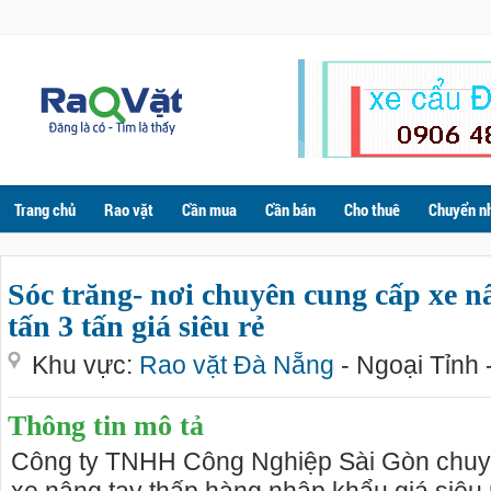
Trang chủ
Rao vặt
Cần mua
Cần bán
Cho thuê
Chuyển n
Sóc trăng- nơi chuyên cung cấp xe n
tấn 3 tấn giá siêu rẻ
Khu vực:
Rao vặt Đà Nẵng
- Ngoại Tỉnh 
Thông tin mô tả
Công ty TNHH Công Nghiệp Sài Gòn chuy