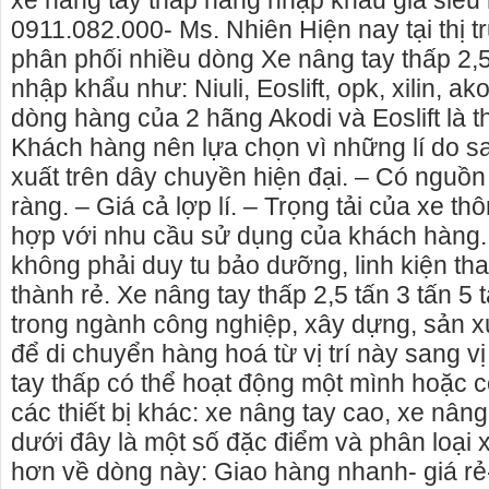
xe nâng tay thấp hàng nhập khẩu giá siêu r
0911.082.000- Ms. Nhiên Hiện nay tại thị 
phân phối nhiều dòng Xe nâng tay thấp 2,5 
nhập khẩu như: Niuli, Eoslift, opk, xilin, a
dòng hàng của 2 hãng Akodi và Eoslift là 
Khách hàng nên lựa chọn vì những lí do s
xuất trên dây chuyền hiện đại. – Có nguồn
ràng. – Giá cả lợp lí. – Trọng tải của xe t
hợp với nhu cầu sử dụng của khách hàng.
không phải duy tu bảo dưỡng, linh kiện th
thành rẻ. Xe nâng tay thấp 2,5 tấn 3 tấn 5 t
trong ngành công nghiệp, xây dựng, sản x
để di chuyển hàng hoá từ vị trí này sang vị
 Phú Yên, chuyên cho
cho thue xe may phu yen - cho thuê xe máy
tay thấp có thể hoạt động một mình hoặc c
Phú Yên
phú yên
các thiết bị khác: xe nâng tay cao, xe nân
thuê nhà nguyên căn
0387560028 cho thuê xe máy phú yên - Cho
dưới đây là một số đặc điểm và phân loại x
thuê xe máy ở tại Tuy Hòa Phú Yên
hơn về dòng này: Giao hàng nhanh- giá rẻ