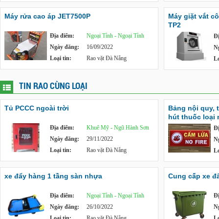
Máy rửa cao áp JET7500P
Máy giặt vắt c
TP2
Địa điểm:
Ngoại Tỉnh - Ngoại Tỉnh
Đ
Ngày đăng:
16/09/2022
N
Loại tin:
Rao vặt Đà Nẵng
Lo
TIN RAO CÙNG LOẠI
Tủ PCCC ngoài trời
Bảng nội quy, 
hút thuốc loại
Địa điểm:
Khuê Mỹ - Ngũ Hành Sơn
Đ
Ngày đăng:
29/11/2022
N
Loại tin:
Rao vặt Đà Nẵng
Lo
xe đẩy hàng 1 tầng sàn nhựa
Cung cấp xe đẩy
Địa điểm:
Ngoại Tỉnh - Ngoại Tỉnh
Đ
Ngày đăng:
26/10/2022
N
Loại tin:
Rao vặt Đà Nẵng
Lo