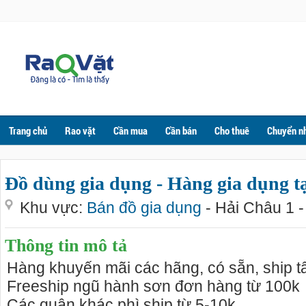
Trang chủ
Rao vặt
Cần mua
Cần bán
Cho thuê
Chuyển n
Đồ dùng gia dụng - Hàng gia dụng t
Khu vực:
Bán đồ gia dụng
- Hải Châu 1 
Thông tin mô tả
Hàng khuyến mãi các hãng, có sẵn, ship t
Freeship ngũ hành sơn đơn hàng từ 100k
Các quận khác phì ship từ 5-10k