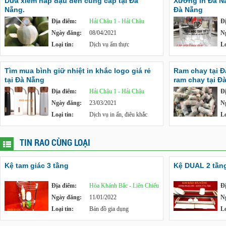
Dừa xiêm hấp đậu đen cung cấp tại Đà
Xưởng in Đà Nẵn
Nẵng.
Đà Nẵng
Địa điểm:
Hải Châu 1 - Hải Châu
Đ
Ngày đăng:
08/04/2021
N
Loại tin:
Dịch vụ ẩm thực
Lo
Tìm mua bình giữ nhiệt in khắc logo giá rẻ
Ram chay tại 
tại Đà Nẵng
ram chay tại Đ
Địa điểm:
Hải Châu 1 - Hải Châu
Đ
Ngày đăng:
23/03/2021
N
Loại tin:
Dịch vụ in ấn, điêu khắc
Lo
TIN RAO CÙNG LOẠI
Kệ tam giác 3 tầng
Kệ DUAL 2 tần
Địa điểm:
Hòa Khánh Bắc - Liên Chiểu
Đ
Ngày đăng:
11/01/2022
N
Loại tin:
Bán đồ gia dụng
Lo