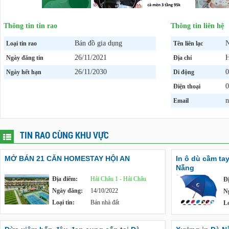
Thông tin tin rao
Thông tin liên hệ
Bán đồ gia dụng
N
Loại tin rao
Tên liên lạc
26/11/2021
H
Ngày đăng tin
Địa chỉ
26/11/2030
0
Ngày hết hạn
Di động
0
Điện thoại
n
Email
TIN RAO CÙNG KHU VỰC
MỞ BÁN 21 CĂN HOMESTAY HỘI AN
In ô dù cầm tay
Nẵng
Địa điểm:
Hải Châu 1 - Hải Châu
Đ
Ngày đăng:
14/10/2022
N
Loại tin:
Bán nhà đất
Lo