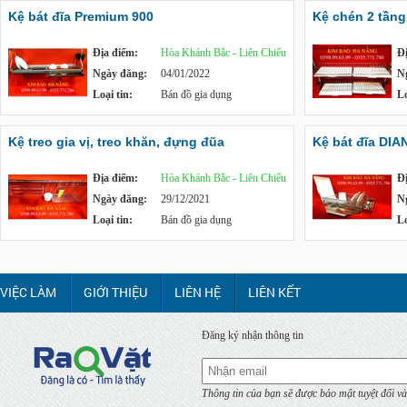
Kệ bát đĩa Premium 900
Kệ chén 2 tần
Địa điểm:
Hòa Khánh Bắc - Liên Chiểu
Đ
Ngày đăng:
04/01/2022
N
Loại tin:
Bán đồ gia dụng
Lo
Kệ treo gia vị, treo khăn, đựng đũa
Kệ bát đĩa DIA
Địa điểm:
Hòa Khánh Bắc - Liên Chiểu
Đ
Ngày đăng:
29/12/2021
N
Loại tin:
Bán đồ gia dụng
Lo
VIỆC LÀM
GIỚI THIỆU
LIÊN HỆ
LIÊN KẾT
Đăng ký nhận thông tin
Thông tin của bạn sẽ được bảo mật tuyệt đối và