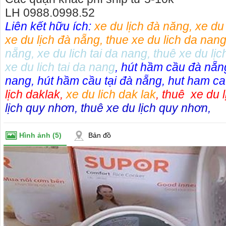
LH 0988.0998.52
Liên kết hữu ích:
xe du lịch đà năng
,
xe du
xe du lịch đà nẵng
,
thue xe du lich da nan
nẵng
,
xe du lich tai da nang
,
thuê xe du lịc
xe du lich tai da nang
,
hút hầm cầu đà nẵn
nang
,
hút hầm cầu tại đà nẵng
,
hut ham ca
lịch daklak
,
xe du lich dak lak
,
thuê xe du l
lịch quy nhơn
,
thuê xe du lịch quy nhơn
,
Hình ảnh
(5)
Bản đồ
o thuê xe
Cho thuê nhà nguyên căn Phú Yên, chuyên cho
cho thue x
thuê nhà nguyên căn tại Phú Yên
phú yên
153579 cho
Chúng tôi hiên đang cho thuê nhà nguyên căn
0387560028
ch đà nẵng,
tại Tuy Hòa - Phú Yên.
thuê xe má