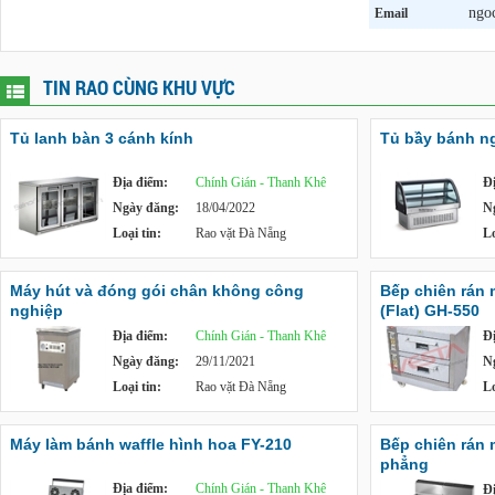
ngo
Email
TIN RAO CÙNG KHU VỰC
Tủ lanh bàn 3 cánh kính
Tủ bầy bánh ng
Địa điểm:
Chính Gián - Thanh Khê
Đ
Ngày đăng:
18/04/2022
N
Loại tin:
Rao vặt Đà Nẵng
Lo
Máy hút và đóng gói chân không công
Bếp chiên rán 
nghiệp
(Flat) GH-550
Địa điểm:
Chính Gián - Thanh Khê
Đ
Ngày đăng:
29/11/2021
N
Loại tin:
Rao vặt Đà Nẵng
Lo
Máy làm bánh waffle hình hoa FY-210
Bếp chiên rán
phẳng
Địa điểm:
Chính Gián - Thanh Khê
Đ