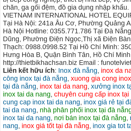
chăn, ga gối đệm, đồ gia dụng nhập khẩ
VIETNAM INTERNATIONAL HOTEL EQU
Tại Hà Nội: 241a Âu Cơ, Phường Quảng A
Hà Nội Hotline: 0355.771.786 Tại Đà Nẵng
Dũng, Phường Điện Ngọc,Thị xã Điện Bà
Thạch: 0988.0998.52 Tại Hồ Chí Minh: 35
Hưng Hòa B, Quận Bình Tân, Hồ Chí Minh
http://thietbikhachsan.biz Email : funotel
Liên kết hữu ích
:
Inox đà nẵng
,
inox da n
công inox tại đà nẵng
,
xuong gia cong inox
tại đà nẵng
,
inox tai da nang
,
xưởng inox t
inox tai da nang
,
chuyên cung cấp inox tại
o thuê xe
Cho thuê nhà nguyên căn Phú Yên, chuyên cho
cho thue x
cung cap inox tai da nang
,
inox giá rẻ tại 
thuê nhà nguyên căn tại Phú Yên
phú yên
tai da nang
,
nhà phân phối inox tại đà nẵn
153579 cho
Chúng tôi hiên đang cho thuê nhà nguyên căn
0387560028
inox tai da nang
,
nơi bán inox tại đà nẵng
,
ch đà nẵng,
tại Tuy Hòa - Phú Yên.
thuê xe má
nang
,
inox giá tốt tại đà nẵng
,
inox gia tot 