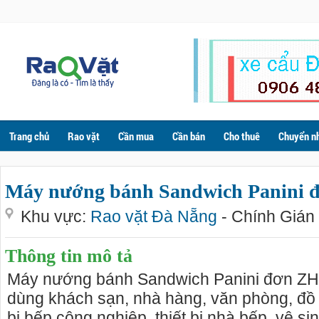
Trang chủ
Rao vặt
Cần mua
Cần bán
Cho thuê
Chuyển n
Máy nướng bánh Sandwich Panini 
Khu vực:
Rao vặt Đà Nẵng
- Chính Gián
Thông tin mô tả
Máy nướng bánh Sandwich Panini đơn ZH
dùng khách sạn, nhà hàng, văn phòng, đồ d
bị bếp công nghiệp, thiết bị nhà bếp, vệ si