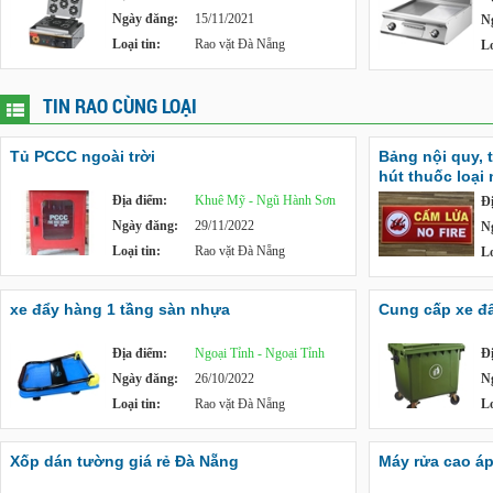
Ngày đăng:
15/11/2021
N
Loại tin:
Rao vặt Đà Nẵng
Lo
TIN RAO CÙNG LOẠI
Tủ PCCC ngoài trời
Bảng nội quy, 
hút thuốc loại
Địa điểm:
Khuê Mỹ - Ngũ Hành Sơn
Đ
Ngày đăng:
29/11/2022
N
Loại tin:
Rao vặt Đà Nẵng
Lo
xe đẩy hàng 1 tầng sàn nhựa
Cung cấp xe đẩy
Địa điểm:
Ngoại Tỉnh - Ngoại Tỉnh
Đ
Ngày đăng:
26/10/2022
N
Loại tin:
Rao vặt Đà Nẵng
Lo
Xốp dán tường giá rẻ Đà Nẵng
Máy rửa cao á