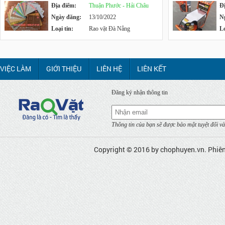
Địa điểm:
Thuận Phước - Hải Châu
Đ
Ngày đăng:
13/10/2022
N
Loại tin:
Rao vặt Đà Nẵng
Lo
VIỆC LÀM
GIỚI THIỆU
LIÊN HỆ
LIÊN KẾT
Đăng ký nhận thông tin
Thông tin của bạn sẽ được bảo mật tuyệt đối và
Copyright © 2016 by
chophuyen.vn
. Phiê