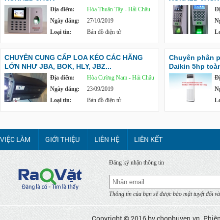
Địa điểm:
Hòa Thuận Tây - Hải Châu
Đ
Ngày đăng:
27/10/2019
N
Loại tin:
Bán đồ điện tử
Lo
CHUYÊN CUNG CẤP LOA KÉO CÁC HÃNG
Chuyên phân ph
LỚN NHƯ JBA, BOK, HLY, JBZ...
Daikin 5hp toà
Địa điểm:
Hòa Cường Nam - Hải Châu
Đ
Ngày đăng:
23/09/2019
N
Loại tin:
Bán đồ điện tử
Lo
VIỆC LÀM
GIỚI THIỆU
LIÊN HỆ
LIÊN KẾT
Đăng ký nhận thông tin
Thông tin của bạn sẽ được bảo mật tuyệt đối và
Copyright © 2016 by
chophuyen.vn
. Phiê