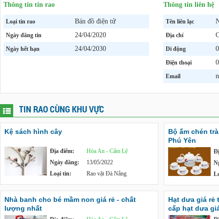
Thông tin tin rao
Thông tin liên hệ
Bán đồ điện tử
N
Loại tin rao
Tên liên lạc
24/04/2020
C
Ngày đăng tin
Địa chỉ
24/04/2030
0
Ngày hết hạn
Di động
0
Điện thoại
n
Email
TIN RAO CÙNG KHU VỰC
Kệ sách hình cây
Bộ ấm chén trà, 
Phú Yên
Địa điểm:
Hòa An - Cẩm Lệ
Đ
Ngày đăng:
13/05/2022
N
Loại tin:
Rao vặt Đà Nẵng
Lo
Nhà banh cho bé mầm non giá rẻ - chất
Hạt dưa giá rẻ
lượng nhất
cấp hạt dưa giá