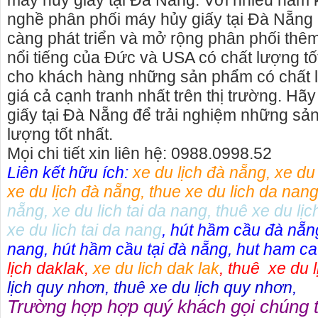
máy hủy giấy tại Đà Nẵng. Với nhiều năm 
nghề phân phối máy hủy giấy tại Đà Nẵng 
càng phát triển và mở rộng phân phối thê
nổi tiếng của Đức và USA có chất lượng 
cho khách hàng những sản phẩm có chất l
giá cả cạnh tranh nhất trên thị trường. Hã
giấy tại Đà Nẵng để trải nghiệm những sả
lượng tốt nhất.
Mọi chi tiết xin liên hệ: 0988.0998.52
Liên kết hữu ích:
xe du lịch đà nẵng
,
xe du
xe du lịch đà nẵng
,
thue xe du lich da nan
nẵng
,
xe du lich tai da nang
,
thuê xe du lịc
xe du lich tai da nang
,
hút hầm cầu đà nẵn
o thuê xe
Cho thuê nhà nguyên căn Phú Yên, chuyên cho
cho thue x
nang
,
hút hầm cầu tại đà nẵng
,
hut ham ca
thuê nhà nguyên căn tại Phú Yên
phú yên
lịch daklak
,
xe du lich dak lak
,
thuê xe du l
153579 cho
Chúng tôi hiên đang cho thuê nhà nguyên căn
0387560028
lịch quy nhơn
,
thuê xe du lịch quy nhơn
,
ch đà nẵng,
tại Tuy Hòa - Phú Yên.
thuê xe má
Trường hợp hợp quý khách gọi chúng 