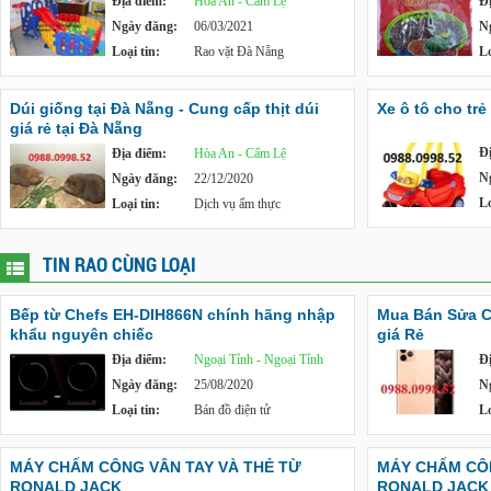
Địa điểm:
Hòa An - Cẩm Lệ
Đ
Ngày đăng:
06/03/2021
N
Loại tin:
Rao vặt Đà Nẵng
Lo
Dúi giống tại Đà Nẵng - Cung cấp thịt dúi
Xe ô tô cho tr
giá rẻ tại Đà Nẵng
Đ
Địa điểm:
Hòa An - Cẩm Lệ
N
Ngày đăng:
22/12/2020
Lo
Loại tin:
Dịch vụ ẩm thực
TIN RAO CÙNG LOẠI
Bếp từ Chefs EH-DIH866N chính hãng nhập
Mua Bán Sửa C
khẩu nguyên chiếc
giá Rẻ
Địa điểm:
Ngoại Tỉnh - Ngoại Tỉnh
Đ
Ngày đăng:
25/08/2020
N
Loại tin:
Bán đồ điện tử
Lo
MÁY CHẤM CÔNG VÂN TAY VÀ THẺ TỪ
MÁY CHẤM CÔN
RONALD JACK
RONALD JACK