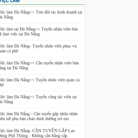
VIỆC LÀM
iệc làm Đà Nẵng>> Tìm đối tác kinh doanh tại
à Nẵng
iệc làm tại Đà Nẵng>> Tuyển nhân viên bảo
ệ làm việc tại Đà Nẵng
iệc làm Đà Nẵng- Tuyển nhân viên phục vụ
uán cà phê
iệc làm Đà Nẵng>> Cần tuyển nhân viên bán
àng tại Đà Nẵng
iệc làm Đà Nẵng>> Tuyển nhân viên quán cà
hê
iệc làm Đà Nẵng>> Tuyển cộng tác viên tại
à Nẵng
iệc làm Đà Nẵng - Cần tuyển gấp nhân nhân
iên nữ phụ bán cháo dinh dưỡng trẻ em
iệc làm Đà Nẵng- CẦN TUYỂN GẤP Lao
ộng Phổ Thông - Không cần bằng cấp.