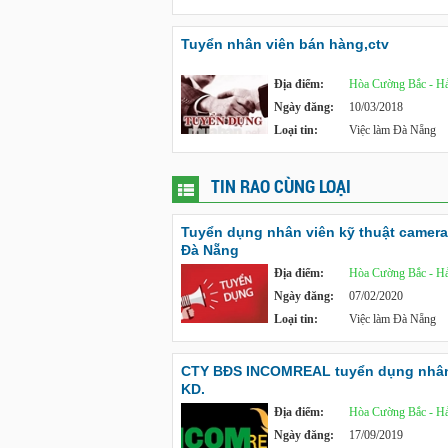
Tuyển nhân viên bán hàng,ctv
Địa điểm:
Hòa Cường Bắc - Hả
Ngày đăng:
10/03/2018
Loại tin:
Việc làm Đà Nẵng
TIN RAO CÙNG LOẠI
Tuyển dụng nhân viên kỹ thuật camera 
Đà Nẵng
Địa điểm:
Hòa Cường Bắc - Hả
Ngày đăng:
07/02/2020
Loại tin:
Việc làm Đà Nẵng
CTY BĐS INCOMREAL tuyển dụng nhân
KD.
Địa điểm:
Hòa Cường Bắc - Hả
Ngày đăng:
17/09/2019