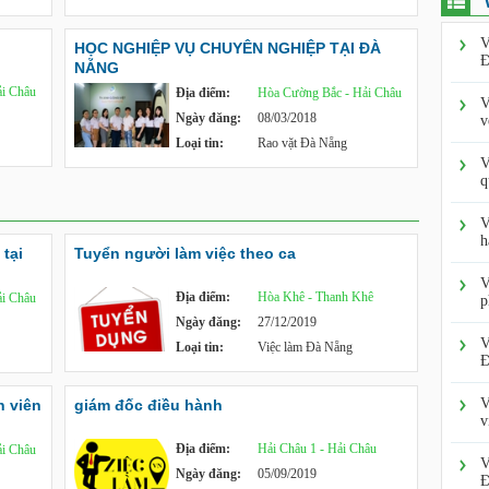
V
HỌC NGHIỆP VỤ CHUYÊN NGHIỆP TẠI ĐÀ
Đ
NẴNG
i Châu
Địa điểm:
Hòa Cường Bắc - Hải Châu
V
Ngày đăng:
08/03/2018
v
Loại tin:
Rao vặt Đà Nẵng
V
q
V
h
tại
Tuyển người làm việc theo ca
V
Địa điểm:
Hòa Khê - Thanh Khê
i Châu
p
Ngày đăng:
27/12/2019
V
Loại tin:
Việc làm Đà Nẵng
Đ
V
 viên
giám đốc điều hành
v
Địa điểm:
Hải Châu 1 - Hải Châu
i Châu
V
Ngày đăng:
05/09/2019
Đ