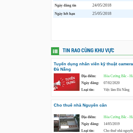
24/05/2018
Ngày đăng tin
25/05/2018
Ngày hết hạn
TIN RAO CÙNG KHU VỰC
Tuyển dụng nhân viên kỹ thuật camera 
Đà Nẵng
Địa điểm:
Hòa Cường Bắc - Hả
Ngày đăng:
07/02/2020
Loại tin:
Việc làm Đà Nẵng
Cho thuê nhà Nguyên căn
Địa điểm:
Hòa Cường Bắc - Hả
Ngày đăng:
14/05/2019
Loại tin:
Cho thuê nhà nguyê