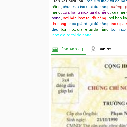
Liên kết hữu ích
:
Bồn rửa inox tại đà nẵ
nẵng
,
chau rua inox tai da nang
,
xưởng gi
nang
,
cửa hàng inox tại đà nẵng
,
cua hang
nang
,
nơi bán inox tại đà nẵng
,
noi ban in
da nang
,
inox giá rẻ tại đà nẵng
,
inox gia 
dau
,
bồn inox giá rẻ tại đà nẵng
,
bon inox 
inox gia re tai da nang
.
Hình ảnh
(1)
Bản đồ
e du lịch tại Đà Nẵng - Cho thuê xe
Cho thuê nhà nguyên căn Phú Y
à Nẵng
thuê nhà nguyên căn tại Phú Y
99 - 0916 485699 - 0868 153579 cho
Chúng tôi hiên đang cho thuê n
 lịch đà nẵng, thuê xe du lịch đà nẵng,
tại Tuy Hòa - Phú Yên.
 đà nẵng,