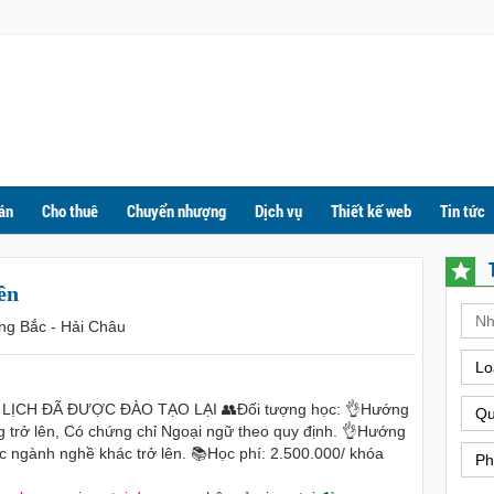
án
Cho thuê
Chuyển nhượng
Dịch vụ
Thiết kế web
Tin tức
ên
ng Bắc - Hải Châu
Lo
CH ĐÃ ĐƯỢC ĐÀO TẠO LẠI 👥Đối tượng học: 👌Hướng
Qu
g trở lên, Có chứng chỉ Ngoại ngữ theo quy định. 👌Hướng
ác ngành nghề khác trở lên. 📚Học phí: 2.500.000/ khóa
Ph