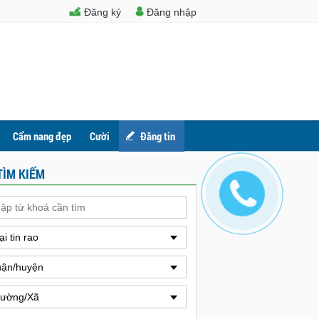
Đăng ký
Đăng nhập
Cẩm nang đẹp
Cười
Đăng tin
TÌM KIẾM
ại tin rao
ận/huyện
ường/Xã