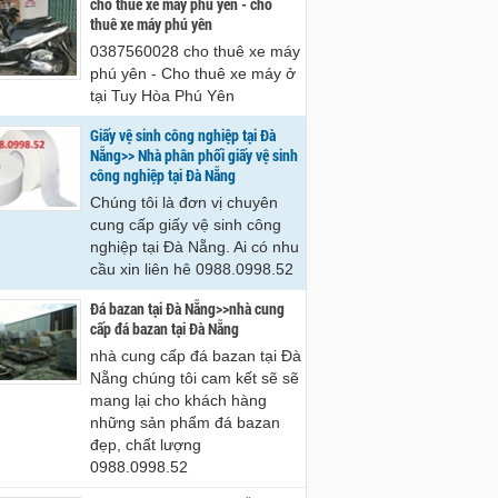
cho thue xe may phu yen - cho
hê 0988.0998.52
0988.0998.52
thuê xe máy phú yên
0387560028 cho thuê xe máy
phú yên - Cho thuê xe máy ở
tại Tuy Hòa Phú Yên
Giấy vệ sinh công nghiệp tại Đà
Nẵng>> Nhà phân phối giấy vệ sinh
công nghiệp tại Đà Nẵng
Chúng tôi là đơn vị chuyên
cung cấp giấy vệ sinh công
nghiệp tại Đà Nẵng. Ai có nhu
cầu xin liên hê 0988.0998.52
Đá bazan tại Đà Nẵng>>nhà cung
cấp đá bazan tại Đà Nẵng
nhà cung cấp đá bazan tại Đà
Nẵng chúng tôi cam kết sẽ sẽ
mang lại cho khách hàng
những sản phẩm đá bazan
đẹp, chất lượng
0988.0998.52