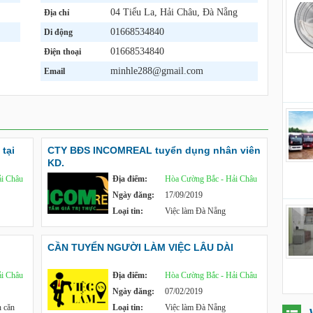
04 Tiểu La, Hải Châu, Đà Nẵng
Địa chỉ
01668534840
Di động
01668534840
Điện thoại
minhle288@gmail.com
Email
tại
CTY BĐS INCOMREAL tuyển dụng nhân viên
KD.
i Châu
Địa điểm:
Hòa Cường Bắc - Hải Châu
Ngày đăng:
17/09/2019
Loại tin:
Việc làm Đà Nẵng
CẦN TUYỂN NGƯỜI LÀM VIỆC LÂU DÀI
i Châu
Địa điểm:
Hòa Cường Bắc - Hải Châu
Ngày đăng:
07/02/2019
n căn
Loại tin:
Việc làm Đà Nẵng