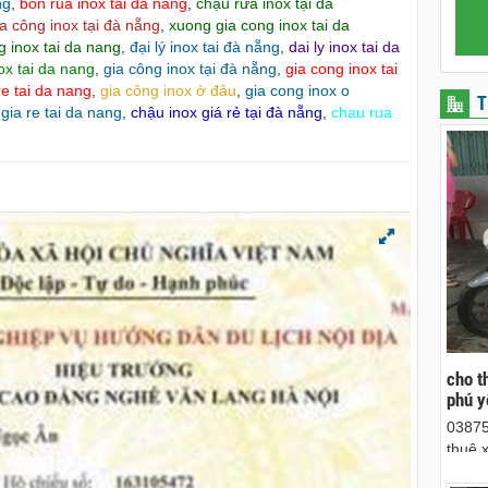
ng
,
bon rua inox tai da nang
,
chậu rửa inox tại đà
a công inox tại đà nẵng
,
xuong gia cong inox tai da
 inox tai da nang
,
đại lý inox tai đà nẵng
,
dai ly inox tai da
ox tai da nang
,
gia công inox tại đà nẵng
,
gia cong inox tai
re tai da nang
,
gia công inox ở đâu
,
gia cong inox o
T
gia re tai da nang
,
chậu inox giá rẻ tại đà nẵng
,
chau rua
ên, chuyên cho
cho thue xe may phu yen - cho thuê xe máy
Giấy 
ên
phú yên
phân 
Nẵng
hà nguyên căn
0387560028 cho thuê xe máy phú yên - Cho
Chúng
thuê xe máy ở tại Tuy Hòa Phú Yên
sinh 