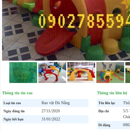
Thông tin tin rao
Thông tin liên hệ
Rao vặt Đà Nẵng
Thủ
Loại tin rao
Tên liên lạc
27/11/2020
5/5
Ngày đăng tin
Địa chỉ
Chá
31/01/2022
Ngày hết hạn
090
Di động