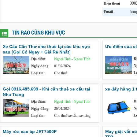
090
Điện thoại
hon
Email
TIN RAO CÙNG KHU VỰC
Xe Cẩu Cần Thơ cho thuê tại các khu vực
Ưu điểm của c
sau [Gọi Có Ngay + Giá Rẻ Nhất]
Đ
Địa điểm:
Ngoại Tỉnh - Ngoại Tỉnh
N
Ngày đăng:
01/02/2024
Lo
Loại tin:
Cho thuê
Gọi 0916.485.699 - Khi cần thuê xe cẩu tại
xe đẩy hàng 1 
Nha Trang
Đ
Địa điểm:
Ngoại Tỉnh - Ngoại Tỉnh
N
Ngày đăng:
26/01/2024
Lo
Loại tin:
Cho thuê xe cẩu, xe nâng
Máy rửa cao áp JET7500P
Máy giặt vắt c