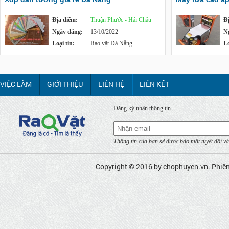
Địa điểm:
Thuận Phước - Hải Châu
Đ
Ngày đăng:
13/10/2022
N
Loại tin:
Rao vặt Đà Nẵng
Lo
VIỆC LÀM
GIỚI THIỆU
LIÊN HỆ
LIÊN KẾT
Đăng ký nhận thông tin
Thông tin của bạn sẽ được bảo mật tuyệt đối và
Copyright © 2016 by
chophuyen.vn
. Phiê