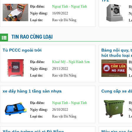
TP2
Địa điểm:
Ngoại Tỉnh - Ngoại Tỉnh
Đ
Ngày đăng:
16/09/2022
N
Loại tin:
Rao vặt Đà Nẵng
Lo
TIN RAO CÙNG LOẠI
Tủ PCCC ngoài trời
Bảng nội quy, 
hút thuốc loại
Địa điểm:
Khuê Mỹ - Ngũ Hành Sơn
Đ
Ngày đăng:
29/11/2022
N
Loại tin:
Rao vặt Đà Nẵng
Lo
xe đẩy hàng 1 tầng sàn nhựa
Cung cấp xe đẩy
Địa điểm:
Ngoại Tỉnh - Ngoại Tỉnh
Đ
Ngày đăng:
26/10/2022
N
Loại tin:
Rao vặt Đà Nẵng
Lo
Xốp dán tường giá rẻ Đà Nẵng
Máy rửa cao á