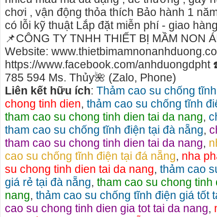
chơi , vận động thỏa thích Bảo hành 1 năm
có lỗi kỹ thuật Lắp đặt miễn phí - giao hàn
📌CÔNG TY TNHH THIẾT BỊ MẦM NON 
Website: www.thietbimamnonanhduong.co
https://www.facebook.com/anhduongdpht ☎
785 594 Ms. Thủy🌺 (Zalo, Phone)
Liên kết hữu ích
:
Thảm cao su chống tĩnh
chong tinh dien
,
thảm cao su chống tĩnh đi
tham cao su chong tinh dien tai da nang
,
c
tham cao su chống tĩnh điện tại đà nẵng
,
c
tham cao su chong tinh dien tai da nang
,
n
cao su chống tĩnh điện tại đá nẵng
,
nha ph
o thuê nhà nguyên căn Phú Yên, chuyên cho
cho thue xe may phu y
su chong tinh dien tai da nang
,
thảm cao s
uê nhà nguyên căn tại Phú Yên
phú yên
giá rẻ tại đà nẵng
,
tham cao su chong tinh d
úng tôi hiên đang cho thuê nhà nguyên căn
0387560028 cho thuê x
nang
,
thảm cao su chống tĩnh điện giá tốt 
i Tuy Hòa - Phú Yên.
thuê xe máy ở tại Tuy 
cao su chong tinh dien gia tot tai da nang
,