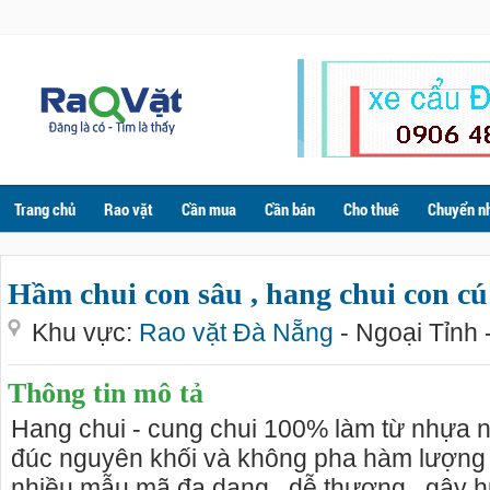
Trang chủ
Rao vặt
Cần mua
Cần bán
Cho thuê
Chuyển n
Hầm chui con sâu , hang chui con c
Khu vực:
Rao vặt Đà Nẵng
- Ngoại Tỉnh 
Thông tin mô tả
Hang chui - cung chui 100% làm từ nhựa 
đúc nguyên khối và không pha hàm lượng 
nhiều mẫu mã đa dạng , dễ thương , gây h