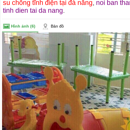
su chống tĩnh điện tại đà nẵng
,
noi ban th
tinh dien tai da nang
.
Hình ảnh
(6)
Bản đồ