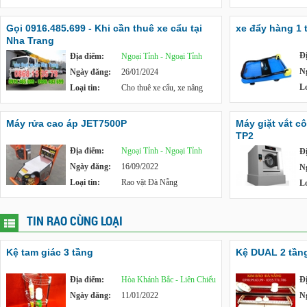
Gọi 0916.485.699 - Khi cần thuê xe cẩu tại
xe đẩy hàng 1 
Nha Trang
Đ
Địa điểm:
Ngoại Tỉnh - Ngoại Tỉnh
N
Ngày đăng:
26/01/2024
Lo
Loại tin:
Cho thuê xe cẩu, xe nâng
Máy rửa cao áp JET7500P
Máy giặt vắt c
TP2
Địa điểm:
Ngoại Tỉnh - Ngoại Tỉnh
Đ
Ngày đăng:
16/09/2022
N
Loại tin:
Rao vặt Đà Nẵng
Lo
TIN RAO CÙNG LOẠI
Kệ tam giác 3 tầng
Kệ DUAL 2 tần
Địa điểm:
Hòa Khánh Bắc - Liên Chiểu
Đ
Ngày đăng:
11/01/2022
N