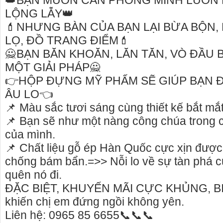
👑BẠN MUỐN CĂN PHÒNG MÌNH LUÔN 
LỘNG LẪY👑
💄NHƯNG BÀN CỦA BẠN LẠI BỪA BỘN,
LỌ, ĐỒ TRANG ĐIỂM💄
🙅BẠN BĂN KHOĂN, LĂN TĂN, VÒ ĐẦU B
MỘT GIẢI PHÁP🙅
👉HỘP ĐỰNG MỸ PHẨM SẼ GIÚP BẠN Đ
ÂU LO👈
📌 Màu sắc tươi sáng cùng thiết kế bắt mắ
📌 Bạn sẽ như một nàng công chúa trong 
của mình.
📌 Chất liệu gỗ ép Hàn Quốc cực xịn được
chống bám bẩn.=>> Nỗi lo về sự tàn phá củ
Cho thuê nhà nguyên căn Phú Yên, chuyên cho
cho thue xe 
quên nó đi.
thuê nhà nguyên căn tại Phú Yên
phú yên
ĐẶC BIỆT, KHUYẾN MÃI CỰC KHỦNG, B
Chúng tôi hiên đang cho thuê nhà nguyên căn
0387560028 c
khiến chị em đứng ngồi không yên.
tại Tuy Hòa - Phú Yên.
thuê xe máy ở
Liên hệ: 0965 85 6655📞📞📞