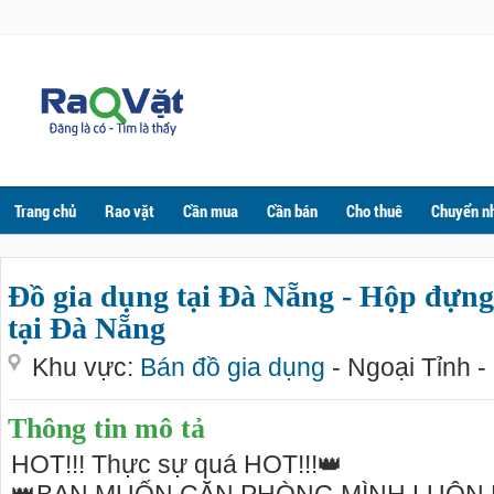
Trang chủ
Rao vặt
Cần mua
Cần bán
Cho thuê
Chuyển n
Đồ gia dụng tại Đà Nẵng - Hộp đựng
tại Đà Nẵng
Khu vực:
Bán đồ gia dụng
- Ngoại Tỉnh -
Thông tin mô tả
HOT!!! Thực sự quá HOT!!!👑