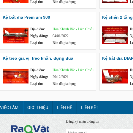
Loại tin:
Bán đồ gia dụng
Lo
Kệ bát đĩa Premium 900
Kệ chén 2 tần
Địa điểm:
Hòa Khánh Bắc - Liên Chiểu
Đ
Ngày đăng:
04/01/2022
N
Loại tin:
Bán đồ gia dụng
Lo
Kệ treo gia vị, treo khăn, đựng đũa
Kệ bát đĩa DIA
Địa điểm:
Hòa Khánh Bắc - Liên Chiểu
Đ
Ngày đăng:
29/12/2021
N
Loại tin:
Bán đồ gia dụng
Lo
VIỆC LÀM
GIỚI THIỆU
LIÊN HỆ
LIÊN KẾT
Đăng ký nhận thông tin