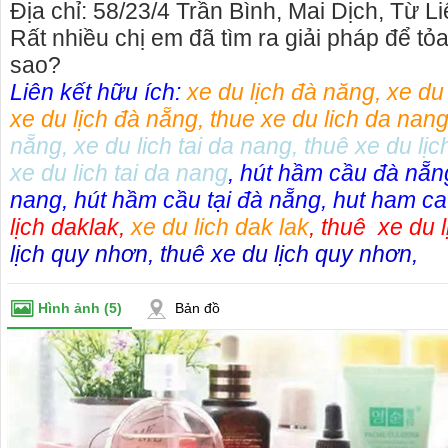
Địa chỉ: 58/23/4 Trần Bình, Mai Dịch, Từ L
Rất nhiều chị em đã tìm ra giải pháp để tỏ
sao?
Liên kết hữu ích:
xe du lịch đà năng
,
xe du
xe du lịch đà nẵng
,
thue xe du lich da nan
nẵng
,
xe du lich tai da nang
,
thuê xe du lịc
xe du lich tai da nang
,
hút hầm cầu đà nẵn
nang
,
hút hầm cầu tại đà nẵng
,
hut ham ca
lịch daklak
,
xe du lich dak lak
,
thuê xe du l
lịch quy nhơn
,
thuê xe du lịch quy nhơn
,
Hình ảnh
(5)
Bản đồ