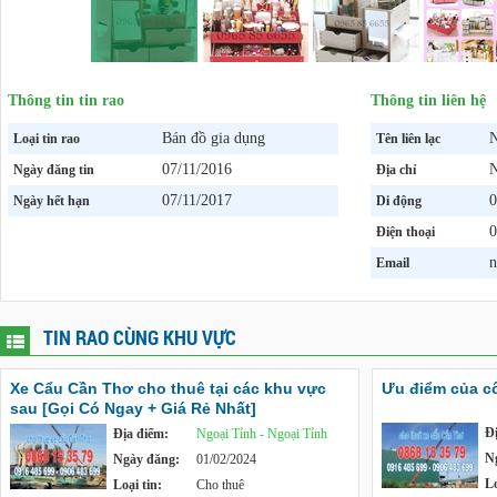
Thông tin tin rao
Thông tin liên hệ
Bán đồ gia dụng
N
Loại tin rao
Tên liên lạc
07/11/2016
N
Ngày đăng tin
Địa chỉ
07/11/2017
0
Ngày hết hạn
Di động
0
Điện thoại
n
Email
TIN RAO CÙNG KHU VỰC
Xe Cẩu Cần Thơ cho thuê tại các khu vực
Ưu điểm của c
sau [Gọi Có Ngay + Giá Rẻ Nhất]
Đ
Địa điểm:
Ngoại Tỉnh - Ngoại Tỉnh
N
Ngày đăng:
01/02/2024
Lo
Loại tin:
Cho thuê