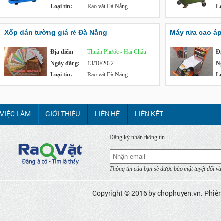
Loại tin:
Rao vặt Đà Nẵng
Lo
Xốp dán tường giá rẻ Đà Nẵng
Máy rửa cao á
Địa điểm:
Thuận Phước - Hải Châu
Đ
Ngày đăng:
13/10/2022
N
Loại tin:
Rao vặt Đà Nẵng
Lo
VIỆC LÀM
GIỚI THIỆU
LIÊN HỆ
LIÊN KẾT
Đăng ký nhận thông tin
Thông tin của bạn sẽ được bảo mật tuyệt đối và
Copyright © 2016 by
chophuyen.vn
. Phiê