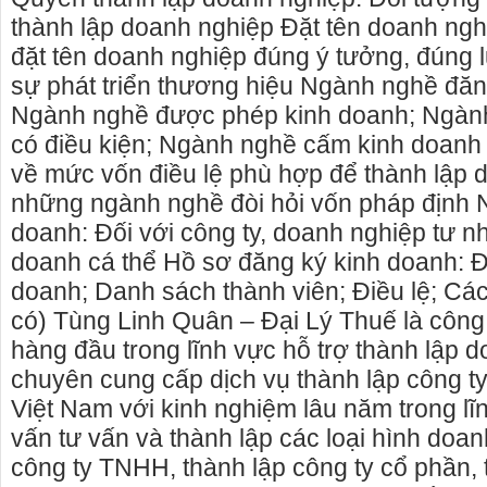
thành lập doanh nghiệp Đặt tên doanh ngh
đặt tên doanh nghiệp đúng ý tưởng, đúng lu
sự phát triển thương hiệu Ngành nghề đăn
Ngành nghề được phép kinh doanh; Ngàn
có điều kiện; Ngành nghề cấm kinh doanh 
về mức vốn điều lệ phù hợp để thành lập 
những ngành nghề đòi hỏi vốn pháp định N
doanh: Đối với công ty, doanh nghiệp tư n
doanh cá thể Hồ sơ đăng ký kinh doanh: 
doanh; Danh sách thành viên; Điều lệ; Các
có) Tùng Linh Quân – Đại Lý Thuế là công
hàng đầu trong lĩnh vực hỗ trợ thành lập 
nhà nguyên căn Phú Yên, chuyên cho
cho thue xe may phu yen - ch
chuyên cung cấp dịch vụ thành lập công ty
nguyên căn tại Phú Yên
phú yên
Việt Nam với kinh nghiệm lâu năm trong lĩn
 hiên đang cho thuê nhà nguyên căn
0387560028 cho thuê xe máy p
vấn tư vấn và thành lập các loại hình doan
a - Phú Yên.
thuê xe máy ở tại Tuy Hòa Phú 
công ty TNHH, thành lập công ty cổ phần, 