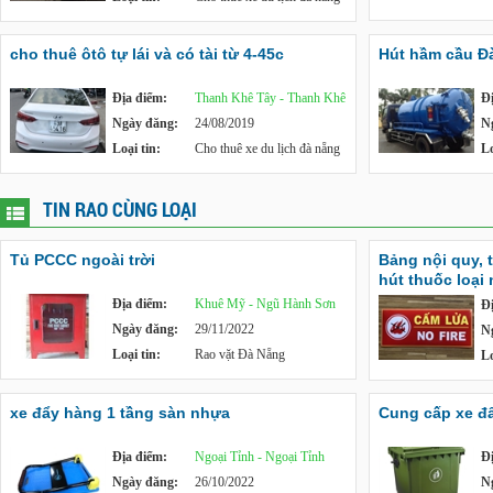
cho thuê ôtô tự lái và có tài từ 4-45c
Hút hầm cầu Đà
Địa điểm:
Thanh Khê Tây - Thanh Khê
Đ
Ngày đăng:
24/08/2019
N
Loại tin:
Cho thuê xe du lịch đà nẵng
Lo
TIN RAO CÙNG LOẠI
Tủ PCCC ngoài trời
Bảng nội quy, 
hút thuốc loại
Địa điểm:
Khuê Mỹ - Ngũ Hành Sơn
Đ
Ngày đăng:
29/11/2022
N
Loại tin:
Rao vặt Đà Nẵng
Lo
xe đẩy hàng 1 tầng sàn nhựa
Cung cấp xe đẩy
Địa điểm:
Ngoại Tỉnh - Ngoại Tỉnh
Đ
Ngày đăng:
26/10/2022
N