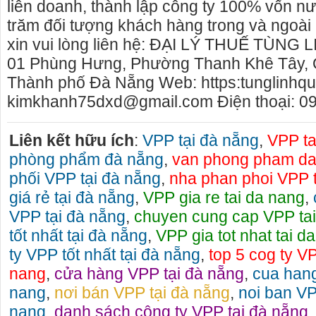
liên doanh, thành lập công ty 100% vốn n
trăm đối tượng khách hàng trong và ngoà
xin vui lòng liên hệ: ĐẠI LÝ THUẾ TÙNG 
01 Phùng Hưng, Phường Thanh Khê Tây, 
Thành phố Đà Nẵng Web: https:tunglinhqu
kimkhanh75dxd@gmail.com Điện thoại: 0
Liên kết hữu ích
:
VPP tại đà nẵng
,
VPP ta
phòng phẩm đà nẵng
,
van phong pham da
phối VPP tại đà nẵng
,
nha phan phoi VPP 
giá rẻ tại đà nẵng
,
VPP gia re tai da nang
,
VPP tại đà nẵng
,
chuyen cung cap VPP ta
tốt nhất tại đà nẵng
,
VPP gia tot nhat tai d
ty VPP tốt nhất tại đà nẵng
,
top 5 cog ty VP
nang
,
cửa hàng VPP tại đà nẵng
,
cua hang
nang
,
nơi bán VPP tại đà nẵng
,
noi ban VP
nang
,
danh sách công ty VPP tại đà nẵng