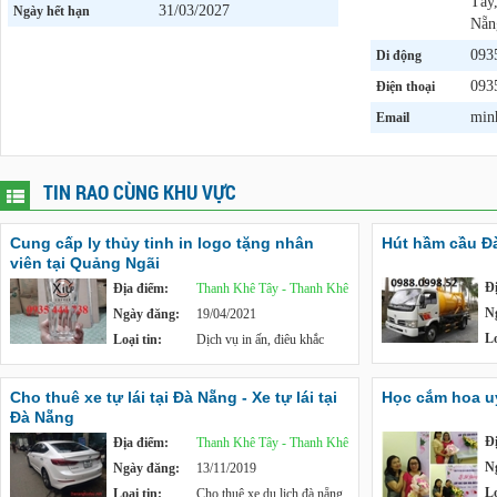
Tây
31/03/2027
Ngày hết hạn
Nẵn
093
Di động
093
Điện thoại
min
Email
TIN RAO CÙNG KHU VỰC
Cung cấp ly thủy tinh in logo tặng nhân
Hút hầm cầu Đ
viên tại Quảng Ngãi
Đ
Địa điểm:
Thanh Khê Tây - Thanh Khê
N
Ngày đăng:
19/04/2021
Lo
Loại tin:
Dịch vụ in ấn, điêu khắc
Cho thuê xe tự lái tại Đà Nẵng - Xe tự lái tại
Học cắm hoa uy
Đà Nẵng
Đ
Địa điểm:
Thanh Khê Tây - Thanh Khê
N
Ngày đăng:
13/11/2019
Lo
Loại tin:
Cho thuê xe du lịch đà nẵng