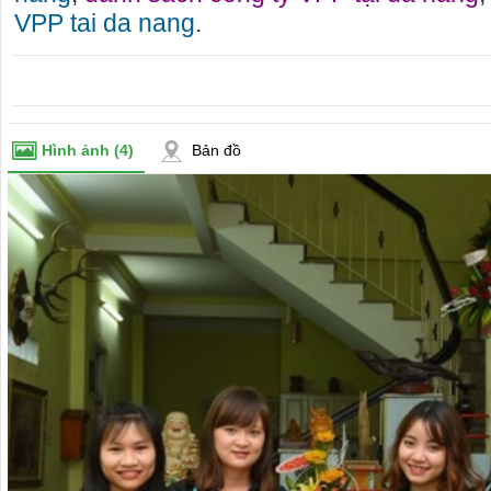
VPP tai da nang
.
Hình ảnh
(4)
Bản đồ