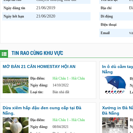
21/06/2019
Đ
Ngày đăng tin
Địa chỉ
21/06/2020
Ngày hết hạn
Di động
Điện thoại
v
Email
TIN RAO CÙNG KHU VỰC
MỞ BÁN 21 CĂN HOMESTAY HỘI AN
In ô dù cầm tay
Nẵng
Địa điểm:
Hải Châu 1 - Hải Châu
Đ
Ngày đăng:
14/10/2022
N
Loại tin:
Bán nhà đất
Lo
Dừa xiêm hấp đậu đen cung cấp tại Đà
Xưởng in Đà Nẵn
Nẵng.
Đà Nẵng
Địa điểm:
Hải Châu 1 - Hải Châu
Đ
Ngày đăng:
08/04/2021
N