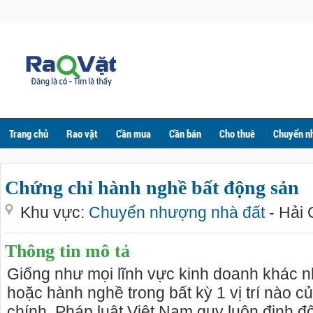
Trang chủ
Rao vặt
Cần mua
Cần bán
Cho thuê
Chuyển n
Chứng chỉ hành nghề bất động sản
Khu vực:
Chuyển nhượng nhà đất
- Hải
Thông tin mô tả
Giống như mọi lĩnh vực kinh doanh khác 
hoặc hành nghề trong bất kỳ 1 vị trí nào c
chính, Pháp luật Việt Nam quy luôn định độ