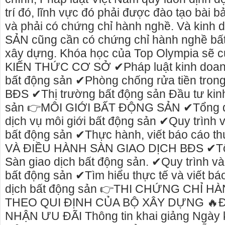
trí đó, lĩnh vực đó phải được đào tạo bài 
và phải có chứng chỉ hành nghề. Và kin
SẢN cũng cần có chứng chỉ hành nghề bấ
xây dựng. Khóa học của Top Olympia sẽ c
KIẾN THỨC CƠ SỞ ✔Pháp luật kinh doan
bất động sản ✔Phòng chống rửa tiền trong
BĐS ✔Thị trường bất động sản Đầu tư kin
sản 👉MÔI GIỚI BẤT ĐỘNG SẢN ✔Tổng qua
dịch vụ môi giới bất động sản ✔Quy trình 
bất động sản ✔Thực hành, viết báo cáo 
VÀ ĐIỀU HÀNH SÀN GIAO DỊCH BĐS ✔Tổ 
Sàn giao dịch bất động sản. ✔Quy trình và
Cho thuê nhà nguyên căn Phú Yên, chuyên cho
cho thue xe may ph
bất động sản ✔Tìm hiểu thực tế và viết báo
thuê nhà nguyên căn tại Phú Yên
phú yên
dịch bất động sản 👉THI CHỨNG CHỈ 
Chúng tôi hiên đang cho thuê nhà nguyên căn
0387560028 cho thu
THEO QUI ĐỊNH CỦA BỘ XÂY DỰNG 🔥
tại Tuy Hòa - Phú Yên.
thuê xe máy ở tại T
NHẬN ƯU ĐÃI Thông tin khai giảng Ngày 