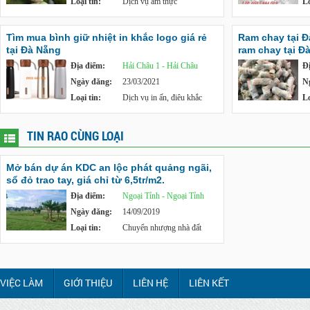
Loại tin:
Dịch vụ ẩm thực
Lo
Tìm mua bình giữ nhiệt in khắc logo giá rẻ
Ram chay tại 
tại Đà Nẵng
ram chay tại Đ
Địa điểm:
Hải Châu 1 - Hải Châu
Đ
Ngày đăng:
23/03/2021
N
Loại tin:
Dịch vụ in ấn, điêu khắc
Lo
TIN RAO CÙNG LOẠI
Mở bán dự án KDC an lộc phát quảng ngãi,
sổ đỏ trao tay, giá chỉ từ 6,5tr/m2.
Địa điểm:
Ngoại Tỉnh - Ngoại Tỉnh
Ngày đăng:
14/09/2019
Loại tin:
Chuyển nhượng nhà đất
VIỆC LÀM
GIỚI THIỆU
LIÊN HỆ
LIÊN KẾT