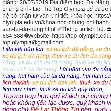
giảng: 20/07/2019 Địa điểm học: Đà Nẵng 
chứng chỉ - Liên hệ Top Olympia để được t
hệ bộ phận tư vấn Chi tiết khóa học https:/
olympia.edu.vn/khoa-hoc-chung-chi-hanh
san-tai-da-nang.html ✅Thông tin liên hệ: ☎
684 888 🌐Website: https://top-olympia.edu
top.olympia@gmail.com
Liên kết hữu ích:
xe du lịch đà nẵng
,
xe du
xe du lịch đà nẵng
,
thue xe du lich da nan
nẵng
,
xe du lich tai da nang
,
thuê xe du lịc
xe du lich tai da nang
,
hút hầm cầu đà nẵn
nang
,
hút hầm cầu tại đà nẵng
,
hut ham ca
lịch daklak
,
xe du lich dak lak
,
thuê xe du l
lịch quy nhơn
,
thuê xe du lịch quy nhơn
,
Trường hợp hợp quý khách gọi chúng 
hoặc không liên lạc được, quý khách v
dòng chữ
Để Lại Thông Tin
bên dưới v