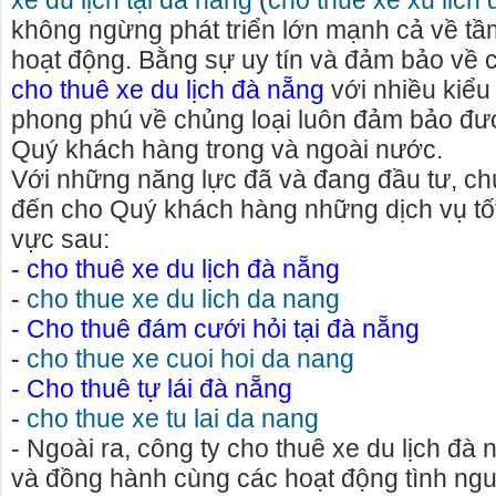
xe du lịch tại đà nẵng
(
cho thue xe xu lich
không ngừng phát triển lớn mạnh cả về tầ
hoạt động. Bằng sự uy tín và đảm bảo về 
cho thuê xe du lịch đà nẵng
với nhiều kiểu
phong phú về chủng loại luôn đảm bảo đư
Quý khách hàng trong và ngoài nước.
Với những năng lực đã và đang đầu tư, ch
đến cho Quý khách hàng những dịch vụ tốt 
vực sau:
- cho thuê xe du lịch đà nẵng
-
cho thue xe du lich da nang
- Cho thuê đám cưới hỏi tại đà nẵng
-
cho thue xe cuoi hoi da nang
Cho thuê nhà nguyên căn Phú Yên, chuyên cho
cho thue xe may phu 
- Cho thuê tự lái đà nẵng
thuê nhà nguyên căn tại Phú Yên
phú yên
-
cho thue xe tu lai da nang
Chúng tôi hiên đang cho thuê nhà nguyên căn
0387560028 cho thuê 
- Ngoài ra, công ty cho thuê xe du lịch đà
tại Tuy Hòa - Phú Yên.
thuê xe máy ở tại Tu
và đồng hành cùng các hoạt động tình nguy