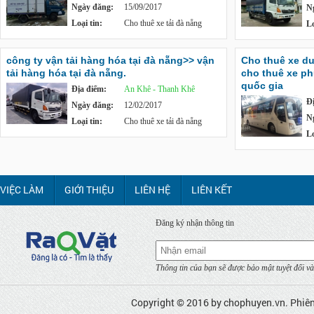
Ngày đăng:
15/09/2017
N
Loại tin:
Cho thuê xe tải đà nẵng
Lo
công ty vận tải hàng hóa tại đà nẵng>> vận
Cho thuê xe du
tải hàng hóa tại đà nẵng.
cho thuê xe ph
quốc gia
Địa điểm:
An Khê - Thanh Khê
Đ
Ngày đăng:
12/02/2017
N
Loại tin:
Cho thuê xe tải đà nẵng
Lo
VIỆC LÀM
GIỚI THIỆU
LIÊN HỆ
LIÊN KẾT
Đăng ký nhận thông tin
Thông tin của bạn sẽ được bảo mật tuyệt đối và
Copyright © 2016 by
chophuyen.vn
. Phiê