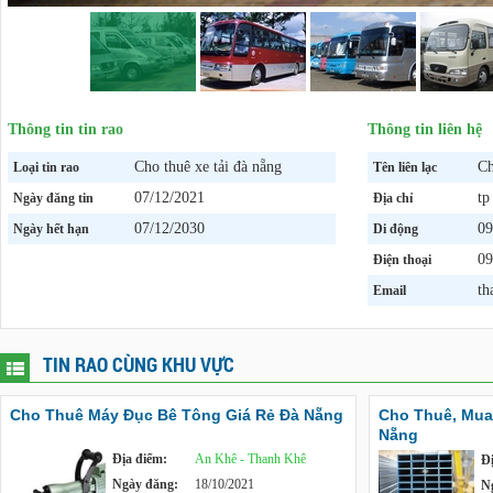
Thông tin tin rao
Thông tin liên hệ
Cho thuê xe tải đà nẵng
Ch
Loại tin rao
Tên liên lạc
07/12/2021
tp
Ngày đăng tin
Địa chỉ
07/12/2030
09
Ngày hết hạn
Di động
09
Điện thoại
th
Email
TIN RAO CÙNG KHU VỰC
Cho Thuê Máy Đục Bê Tông Giá Rẻ Đà Nẵng
Cho Thuê, Mua
Nẵng
Địa điểm:
An Khê - Thanh Khê
Đ
Ngày đăng:
18/10/2021
N