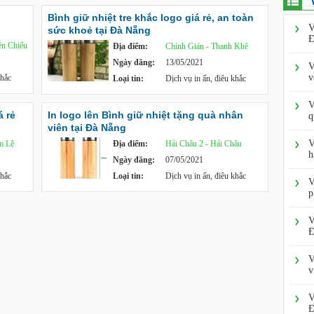
Bình giữ nhiệt tre khắc logo giá rẻ, an toàn
V
sức khoẻ tại Đà Nẵng
Đ
ên Chiểu
Địa điểm:
Chính Gián - Thanh Khê
Ngày đăng:
13/05/2021
V
v
khắc
Loại tin:
Dịch vụ in ấn, điêu khắc
V
á rẻ
In logo lên Bình giữ nhiệt tặng quà nhân
q
viên tại Đà Nẵng
V
m Lệ
Địa điểm:
Hải Châu 2 - Hải Châu
h
Ngày đăng:
07/05/2021
khắc
Loại tin:
Dịch vụ in ấn, điêu khắc
V
p
V
Đ
V
v
V
Đ