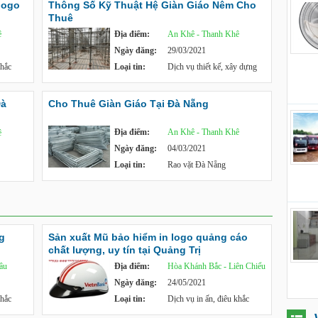
logo
Thông Số Kỹ Thuật Hệ Giàn Giáo Nêm Cho
Thuê
ê
Địa điểm:
An Khê - Thanh Khê
Ngày đăng:
29/03/2021
khắc
Loại tin:
Dịch vụ thiết kế, xây dựng
Đà
Cho Thuê Giàn Giáo Tại Đà Nẵng
Địa điểm:
An Khê - Thanh Khê
ê
Ngày đăng:
04/03/2021
Loại tin:
Rao vặt Đà Nẵng
g
Sản xuất Mũ bảo hiểm in logo quảng cáo
chất lượng, uy tín tại Quảng Trị
âu
Địa điểm:
Hòa Khánh Bắc - Liên Chiểu
Ngày đăng:
24/05/2021
khắc
Loại tin:
Dịch vụ in ấn, điêu khắc