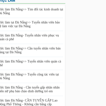
VIỆC LÀM
iệc làm Đà Nẵng>> Tìm đối tác kinh doanh tại
à Nẵng
iệc làm tại Đà Nẵng>> Tuyển nhân viên bảo
ệ làm việc tại Đà Nẵng
iệc làm Đà Nẵng- Tuyển nhân viên phục vụ
uán cà phê
iệc làm Đà Nẵng>> Cần tuyển nhân viên bán
àng tại Đà Nẵng
iệc làm Đà Nẵng>> Tuyển nhân viên quán cà
hê
iệc làm Đà Nẵng>> Tuyển cộng tác viên tại
à Nẵng
iệc làm Đà Nẵng - Cần tuyển gấp nhân nhân
iên nữ phụ bán cháo dinh dưỡng trẻ em
iệc làm Đà Nẵng- CẦN TUYỂN GẤP Lao
ộng Phổ Thông - Không cần bằng cấp.