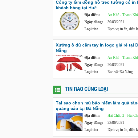
Công ty làm đồng hồ treo tường có in 
khách hàng tại Huế
Địa điểm:
An Khê - Thanh Kh
Ngày đăng:
30/03/2021
Loại tin:
Dịch vụ in ấn, điêu 
Xưởng ô dù cầm tay in logo giá rẻ tại 
Nẵng
Địa điểm:
An Khê - Thanh Kh
Ngày đăng:
20/03/2021
Loại tin:
Rao vặt Đà Nẵng
TIN RAO CÙNG LOẠI
Tại sao chọn mũ bảo hiểm làm quà tặn
quảng cáo tại Đà Nẵng
Địa điểm:
Hải Châu 2 - Hải Ch
Ngày đăng:
23/06/2021
Loại tin:
Dịch vụ in ấn, điêu 