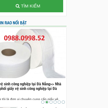
TÌM KIẾM
IN RAO NỔI BẬT
vệ sinh công nghiệp tại Đà Nẵng>> Nhà
Đá bazan tại Đà Nẵng>>nh
phối giấy vệ sinh công nghiệp tại Đà
bazan tại Đà Nẵng
nhà cung cấp đá bazan tại 
 tôi là đơn vị chuyên cung cấp giấy vệ
cam kết sẽ sẽ mang lại ch
công nghiệp tại Đà Nẵng. Ai có nhu cầu xin
sản phẩm đá bazan đẹp, ch