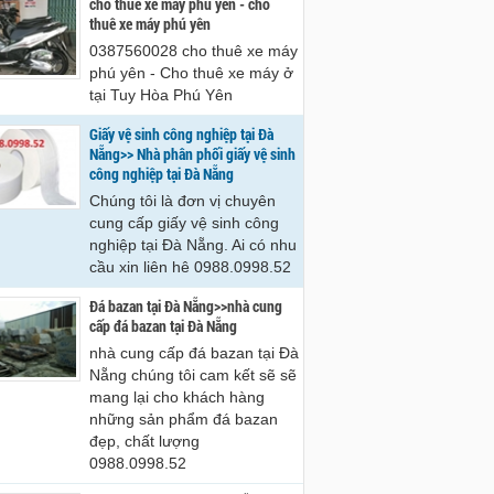
cho thue xe may phu yen - cho
hê 0988.0998.52
0988.0998.52
thuê xe máy phú yên
0387560028 cho thuê xe máy
phú yên - Cho thuê xe máy ở
tại Tuy Hòa Phú Yên
Giấy vệ sinh công nghiệp tại Đà
Nẵng>> Nhà phân phối giấy vệ sinh
công nghiệp tại Đà Nẵng
Chúng tôi là đơn vị chuyên
cung cấp giấy vệ sinh công
nghiệp tại Đà Nẵng. Ai có nhu
cầu xin liên hê 0988.0998.52
Đá bazan tại Đà Nẵng>>nhà cung
cấp đá bazan tại Đà Nẵng
nhà cung cấp đá bazan tại Đà
Nẵng chúng tôi cam kết sẽ sẽ
mang lại cho khách hàng
những sản phẩm đá bazan
đẹp, chất lượng
0988.0998.52