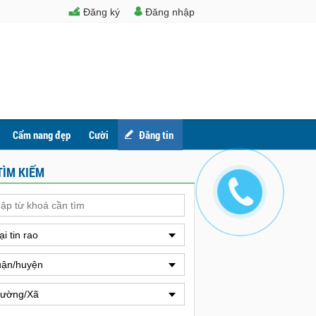
Đăng ký
Đăng nhập
Cẩm nang đẹp
Cười
Đăng tin
TÌM KIẾM
ại tin rao
ận/huyện
ường/Xã