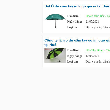
Đặt Ô dù cầm tay in logo giá rẻ tại Huế
Địa điểm:
Hòa Khánh Bắc - Li
Ngày đăng:
21/05/2021
Loại tin:
Dịch vụ in ấn, điêu 
Công ty làm ô dù cầm tay có in logo gi
tại Huế
Địa điểm:
Hòa Thọ Đông - Cẩ
Ngày đăng:
12/05/2021
Loại tin:
Dịch vụ in ấn, điêu 