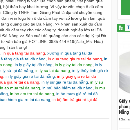
p, nhiều công ty việc lựa chọn sản phẩm, vật phẩm quà
hị, hội thảo hay khai trương. Vì vậy tư vấn chọn ô dù cầm
vời. Công ty TNHH Tam Giang Phát là địa chỉ chuyên cung
 đơn vị in logo lên ô dù cầm tay với số lượng lớn làm quà
à tặng quảng cáo tại Đà Nẵng. >> Nhận sản xuất dù cầm
T
t dù cầm tay cho các công ty, doanh nghiệp lớn tại Đà
i Đà Nẵng >> Sản xuất dù quảng cáo cho các đại lý tại Đà
c tư vấn báo giá HOTLINE: 0935 444 619(Zalo_Ms. Hòa)
ẵng Trân trọng!
g
,
in qua tang tai da nang
,
xưởng in quà tặng tại đà
uà tặng giá rẻ tại đà nẵng
,
in qua tang gia re tai da nang
,
in
 da nang
,
in ly giấy tại đà nẵng
,
in ly giay tai da nang
,
in ly
n ly sứ tại đà nẵng
,
in ly su tai da nang
,
in ly thủy tinh giá rẻ
ng
,
in ly giấy giá rẻ tại đà nẵng
,
in ly giay gia re tai da
nhua gia re tai da nang
,
in ly sứ giá rẻ tại đà nẵng
,
in ly su
in ao mua tai da nang
,
in mũ bảo hiểm tại đà nẵng
,
in mu
 nẵng
,
in bo am tra tai da nang
,
in áo mưa giá rẻ tại đà
bao hiem gia re tai da nang
,
in bộ ấm trà giá rẻ tại đà
ên, chuyên cho
cho thue xe may phu yen - cho thuê xe máy
Giấy 
ên
phú yên
phân 
Nẵng
hà nguyên căn
0387560028 cho thuê xe máy phú yên - Cho
Chúng
thuê xe máy ở tại Tuy Hòa Phú Yên
sinh 