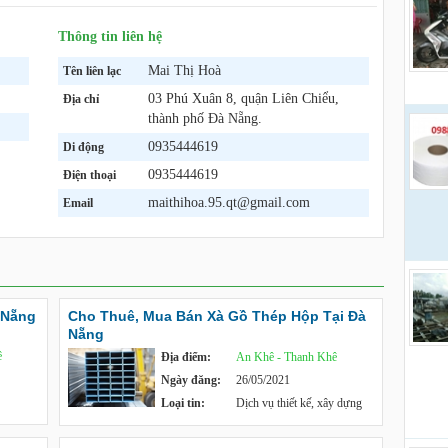
liên 
Thông tin liên hệ
Mai Thị Hoà
Tên liên lạc
03 Phú Xuân 8, quận Liên Chiểu,
Địa chỉ
thành phố Đà Nẵng.
0935444619
Di động
0935444619
Điện thoại
maithihoa.95.qt@gmail.com
Email
 Nẵng
Cho Thuê, Mua Bán Xà Gồ Thép Hộp Tại Đà
Nẵng
ê
Địa điểm:
An Khê - Thanh Khê
Ngày đăng:
26/05/2021
Loại tin:
Dịch vụ thiết kế, xây dựng