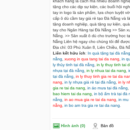
khách hàng là cách mà nhiều doanh nghiệ
tặng cho các dịp sự kiện, các buổi hội ng
tay in logo là sản phẩm, lựa chọn tuyệt 
cấp ô dù cầm tay giá rẻ tạo Đà Nẵng và là
tặng doanh nghiệp, quà tặng sự kiện, qu
tay cho Ngân Hàng tại Đà Nẵng >> Sản xuấ
Nẵng. >> Sản xuất ô dù cho trường học tạ
Nẵng Liên hệ ngay cho chúng tôi để đượ
Địa chỉ: 03 Phú Xuân 8, Liên Chiều, Đà N
Liên kết hữu ích
:
In quà tặng tại đà nẵn
nẵng
,
xuong in qua tang tai da nang
,
in q
ly thủy tinh tại đà nẵng
,
in ly thuy tinh tai
nhựa tại đà nẵng
,
in ly nhua tai da nang
,
i
tại đà nẵng
,
in ly thuy tinh gia re tai da na
nang
,
in ly nhựa giá rẻ tại đà nẵng
,
in ly 
gia re tai da nang
,
in áo mưa tại đà nẵng
,
bao hiem tai da nang
,
in bộ ấm trà tại đà
nẵng
,
in ao mua gia re tai da nang
,
in mu 
e du lịch tại Đà Nẵng - Cho thuê xe
Cho thuê nhà nguyên căn Phú Y
à Nẵng
nẵng
,
in bo am tra gia re tai da nang
thuê nhà nguyên căn tại Phú Y
.
99 - 0916 485699 - 0868 153579 cho
Chúng tôi hiên đang cho thuê n
 lịch đà nẵng, thuê xe du lịch đà nẵng,
tại Tuy Hòa - Phú Yên.
 đà nẵng,
Hình ảnh
(0)
Bản đồ