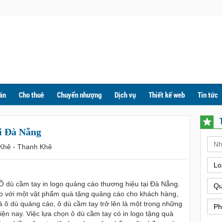
án
Cho thuê
Chuyển nhượng
Dịch vụ
Thiết kế web
Tin tức
ại Đà Nẵng
 Khê - Thanh Khê
Lo
 Ô dù cầm tay in logo quảng cáo thương hiệu tại Đà Nẵng.
Qu
 so với một vật phẩm quà tặng quảng cáo cho khách hàng,
 ô dù quảng cáo, ô dù cầm tay trở lên là một trong những
Ph
n nay. Việc lựa chọn ô dù cầm tay có in logo tặng quà