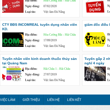
Đ
Địa điểm:
Hòa Cường Bắc - Hải Châu
N
Ngày đăng:
07/02/2020
Lo
Loại tin:
Việc làm Đà Nẵng
CTY BĐS INCOMREAL tuyển dụng nhân viên
giám đốc điều
KD.
Đ
Địa điểm:
Hòa Cường Bắc - Hải Châu
N
Ngày đăng:
17/09/2019
Lo
Loại tin:
Việc làm Đà Nẵng
Tuyển nhân viên kinh doanh thuốc thủy sản
Tuyển gấp 2 nh
tại Quảng Nam
nghĩ 4 ngày
Địa điểm:
Hải Châu 1 - Hải Châu
Đ
Ngày đăng:
27/07/2019
N
Loại tin:
Việc làm Đà Nẵng
Lo
VIỆC LÀM
GIỚI THIỆU
LIÊN HỆ
LIÊN KẾT