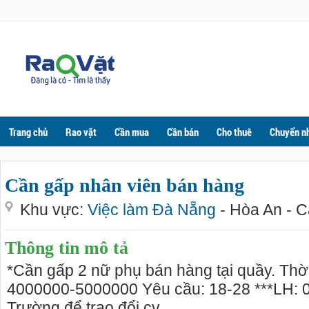
Trang chủ
Rao vặt
Cần mua
Cần bán
Cho thuê
Chuyển n
Cần gấp nhân viên bán hàng
Khu vực:
Việc làm Đà Nẵng
- Hòa An - 
Thông tin mô tả
*Cần gấp 2 nữ phụ bán hàng tại quầy. Thời
4000000-5000000 Yêu cầu: 18-28 ***LH: 
Trường để trao đổi cv.