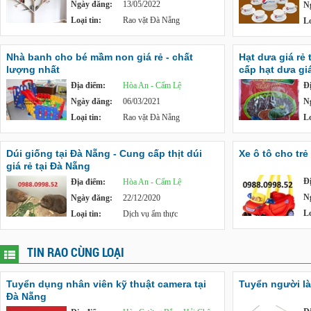
Ngày đăng:
13/05/2022
N
Loại tin:
Rao vặt Đà Nẵng
Lo
Nhà banh cho bé mầm non giá rẻ - chất
Hạt dưa giá rẻ
lượng nhất
cấp hạt dưa giá
Địa điểm:
Hòa An - Cẩm Lệ
Đ
Ngày đăng:
06/03/2021
N
Loại tin:
Rao vặt Đà Nẵng
Lo
Dúi giống tại Đà Nẵng - Cung cấp thịt dúi
Xe ô tô cho tr
giá rẻ tại Đà Nẵng
Đ
Địa điểm:
Hòa An - Cẩm Lệ
N
Ngày đăng:
22/12/2020
Lo
Loại tin:
Dịch vụ ẩm thực
TIN RAO CÙNG LOẠI
Tuyển dụng nhân viên kỹ thuật camera tại
Tuyển người là
Đà Nẵng