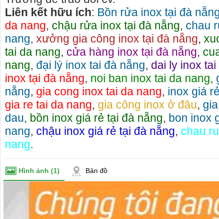
Liên kết hữu ích
:
Bồn rửa inox tại đà nẵn
da nang
,
chậu rửa inox tại đà nẵng
,
chau r
nang
,
xưởng gia công inox tại đà nẵng
,
xu
tai da nang
,
cửa hàng inox tại đà nẵng
,
cua
nang
,
đại lý inox tai đà nẵng
,
dai ly inox ta
inox tại đà nẵng
,
noi ban inox tai da nang
,
nẵng
,
gia cong inox tai da nang
,
inox giá r
gia re tai da nang
,
gia công inox ở đâu
,
gia
dau
,
bồn inox giá rẻ tại đà nẵng
,
bon inox g
nang
,
chậu inox giá rẻ tại đà nẵng
,
chau ru
nang
.
o thuê xe
Cho thuê nhà nguyên căn Phú Yên, chuyên cho
cho thue x
Hình ảnh
(1)
Bản đồ
thuê nhà nguyên căn tại Phú Yên
phú yên
153579 cho
Chúng tôi hiên đang cho thuê nhà nguyên căn
0387560028
ch đà nẵng,
tại Tuy Hòa - Phú Yên.
thuê xe má