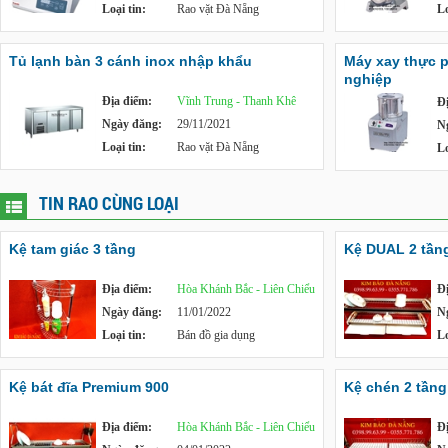
Loại tin:
Rao vặt Đà Nẵng
Lo
Tủ lạnh bàn 3 cánh inox nhập khẩu
Máy xay thực p
nghiệp
Địa điểm:
Vĩnh Trung - Thanh Khê
Đ
Ngày đăng:
29/11/2021
N
Loại tin:
Rao vặt Đà Nẵng
Lo
TIN RAO CÙNG LOẠI
Kệ tam giác 3 tầng
Kệ DUAL 2 tần
Địa điểm:
Hòa Khánh Bắc - Liên Chiểu
Đ
Ngày đăng:
11/01/2022
N
Loại tin:
Bán đồ gia dụng
Lo
Kệ bát đĩa Premium 900
Kệ chén 2 tần
Địa điểm:
Hòa Khánh Bắc - Liên Chiểu
Đ