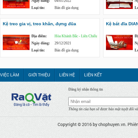
Ngày đăng:
04/01/2022
N
Loại tin:
Bán đồ gia dụng
Lo
Kệ treo gia vị, treo khăn, đựng đũa
Kệ bát đĩa DIA
Địa điểm:
Hòa Khánh Bắc - Liên Chiểu
Đ
Ngày đăng:
29/12/2021
N
Loại tin:
Bán đồ gia dụng
Lo
VIỆC LÀM
GIỚI THIỆU
LIÊN HỆ
LIÊN KẾT
Đăng ký nhận thông tin
Thông tin của bạn sẽ được bảo mật tuyệt đối và
Copyright © 2016 by
chophuyen.vn
. Phiê