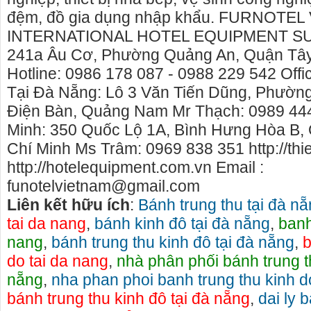
đệm, đồ gia dụng nhập khẩu. FURNOTE
INTERNATIONAL HOTEL EQUIPMENT SUP
241a Âu Cơ, Phường Quảng An, Quận Tây
Hotline: 0986 178 087 - 0988 229 542 Offi
Tại Đà Nẵng: Lô 3 Văn Tiến Dũng, Phường
Điện Bàn, Quảng Nam Mr Thạch: 0989 444
Minh: 350 Quốc Lộ 1A, Bình Hưng Hòa B,
Chí Minh Ms Trâm: 0969 838 351 http://thi
http://hotelequipment.com.vn Email :
funotelvietnam@gmail.com
Liên kết hữu ích
:
Bánh trung thu tại đà n
tai da nang
,
bánh kinh đô tại đà nẵng
,
banh
o thuê xe
Cho thuê nhà nguyên căn Phú Yên, chuyên cho
cho thue x
nang
,
bánh trung thu kinh đô tại đà nẵng
,
b
thuê nhà nguyên căn tại Phú Yên
phú yên
do tai da nang
,
nhà phân phối bánh trung th
153579 cho
Chúng tôi hiên đang cho thuê nhà nguyên căn
0387560028
nẵng
,
nha phan phoi banh trung thu kinh d
ch đà nẵng,
tại Tuy Hòa - Phú Yên.
thuê xe má
bánh trung thu kinh đô tại đà nẵng
,
dai ly 