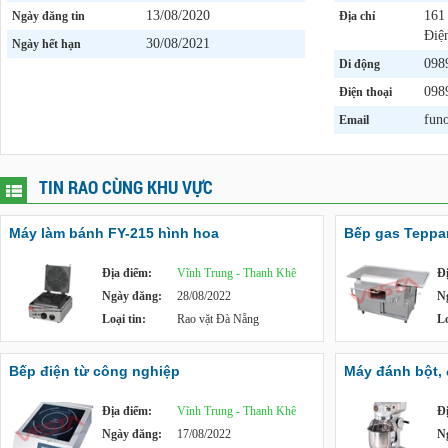
13/08/2020
161
Ngày đăng tin
Địa chỉ
Điệ
30/08/2021
Ngày hết hạn
098
Di động
098
Điện thoại
fun
Email
TIN RAO CÙNG KHU VỰC
Máy làm bánh FY-215 hình hoa
Bếp gas Teppa
Địa điểm:
Vĩnh Trung - Thanh Khê
Đ
Ngày đăng:
28/08/2022
N
Loại tin:
Rao vặt Đà Nẵng
Lo
Bếp điện từ công nghiệp
Máy đánh bột, 
Địa điểm:
Vĩnh Trung - Thanh Khê
Đ
Ngày đăng:
17/08/2022
N