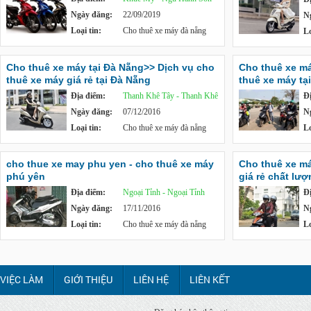
Ngày đăng:
22/09/2019
N
Loại tin:
Cho thuê xe máy đà nẵng
Lo
Cho thuê xe máy tại Đà Nẵng>> Dịch vụ cho
Cho thuê xe m
thuê xe máy giá rẻ tại Đà Nẵng
thuê xe máy tạ
Địa điểm:
Thanh Khê Tây - Thanh Khê
Đ
Ngày đăng:
07/12/2016
N
Loại tin:
Cho thuê xe máy đà nẵng
Lo
cho thue xe may phu yen - cho thuê xe máy
Cho thuê xe má
phú yên
giá rẻ chất lượ
Địa điểm:
Ngoại Tỉnh - Ngoại Tỉnh
Đ
Ngày đăng:
17/11/2016
N
Loại tin:
Cho thuê xe máy đà nẵng
Lo
VIỆC LÀM
GIỚI THIỆU
LIÊN HỆ
LIÊN KẾT