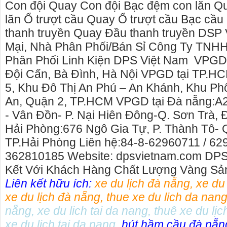
Con đội Quay Con đội Bạc đệm con lăn Q
lăn Ổ trượt cầu Quay Ổ trượt cầu Bạc cầ
thanh truyền Quay Đầu thanh truyền D
Mại, Nhà Phân Phối/Bán Sỉ​ Công Ty TNH
Phân Phối Linh Kiện DPS Việt Nam ​ VPGD 
Đội Cấn, Bà Đình, Hà Nội VPGD tại TP.H
5, Khu Đô Thị An Phú – An Khánh, Khu Ph
An, Quận 2, TP.HCM VPGD tại Đà nẵng:A2
- Vân Đồn- P. Nại Hiên Đông-Q. Sơn Trà,
Hải Phòng:676 Ngô Gia Tự, P. Thành Tô- 
TP.Hải Phòng Liên hệ:84-8-62960711 / 62
362810185 Website: dpsvietnam.com​ DP
Kết Với Khách Hàng Chất Lượng Vàng S
Liên kết hữu ích:
xe du lịch đà nẵng
,
xe du
xe du lịch đà nẵng
,
thue xe du lich da nan
nẵng
,
xe du lich tai da nang
,
thuê xe du lịc
xe du lich tai da nang
,
hút hầm cầu đà nẵn