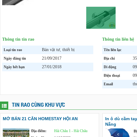
Thông tin tin rao
Thông tin liên hệ
Bán vật tư, thiết bị
Loại tin rao
Tên liên lạc
21/09/2017
35
Ngày đăng tin
Địa chỉ
27/01/2018
09
Ngày hết hạn
Di động
09
Điện thoại
th
Email
TIN RAO CÙNG KHU VỰC
MỞ BÁN 21 CĂN HOMESTAY HỘI AN
In ô dù cầm tay
Nẵng
Địa điểm:
Hải Châu 1 - Hải Châu
Đ