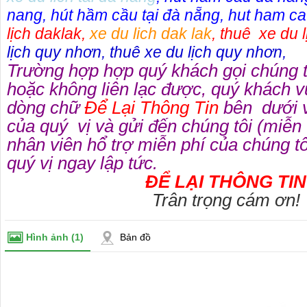
nang
,
hút hầm cầu tại đà nẵng
,
hut ham ca
lịch daklak
,
xe du lich dak lak
,
thuê xe du l
lịch quy nhơn
,
thuê xe du lịch quy nhơn
,
Trường hợp hợp quý khách gọi chúng 
hoặc không liên lạc được, quý khách v
dòng chữ
Để Lại Thông Tin
bên dưới v
của quý vị và gửi đến chúng tôi (miễn
nhân viên hổ trợ miễn phí của chúng tôi
quý vị ngay lập tức.
ĐỂ LẠI THÔNG TIN
Trân trọng cám ơn!
Hình ảnh
(1)
Bản đồ