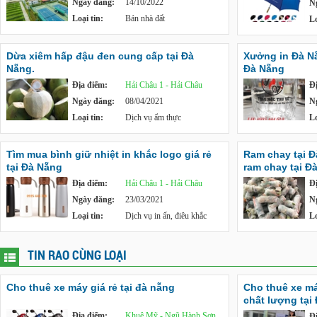
Ngày đăng:
14/10/2022
N
Loại tin:
Bán nhà đất
Lo
Dừa xiêm hấp đậu đen cung cấp tại Đà
Xưởng in Đà Nẵn
Nẵng.
Đà Nẵng
Địa điểm:
Hải Châu 1 - Hải Châu
Đ
Ngày đăng:
08/04/2021
N
Loại tin:
Dịch vụ ẩm thực
Lo
Tìm mua bình giữ nhiệt in khắc logo giá rẻ
Ram chay tại 
tại Đà Nẵng
ram chay tại Đ
Địa điểm:
Hải Châu 1 - Hải Châu
Đ
Ngày đăng:
23/03/2021
N
Loại tin:
Dịch vụ in ấn, điêu khắc
Lo
TIN RAO CÙNG LOẠI
Cho thuê xe máy giá rẻ tại đà nẵng
Cho thuê xe má
chất lượng tại
Địa điểm:
Khuê Mỹ - Ngũ Hành Sơn
Đ