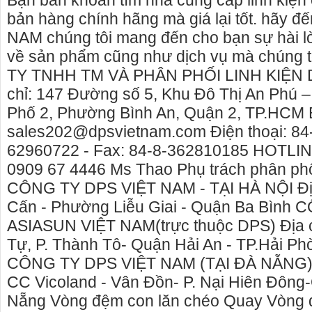
Bạn băn khoăn tìm nhà cung cấp linh kiện
bản hàng chính hãng mà giá lại tốt. hãy đ
NAM chúng tôi mang đến cho bạn sự hài l
về sản phẩm cũng như dịch vụ mà chúng 
TY TNHH TM VÀ PHÂN PHỐI LINH KIỆN 
chỉ: 147 Đường số 5, Khu Đô Thị An Phú 
Phố 2, Phường Bình An, Quận 2, TP.HCM 
sales202@dpsvietnam.com Điện thoại: 84
62960722 - Fax: 84-8-362810185 HOTLINE
0909 67 4446 Ms Thao Phụ trách phân 
CÔNG TY DPS VIỆT NAM - TẠI HÀ NỘI Địa
Cấn - Phường Liễu Giai - Quận Ba Bình
ASIASUN VIỆT NAM(trực thuộc DPS) Địa c
Cho thuê nhà nguyên căn Phú Yên, chuyên cho
cho thue xe may
Tự, P. Thành Tô- Quận Hải An - TP.Hải
thuê nhà nguyên căn tại Phú Yên
phú yên
CÔNG TY DPS VIỆT NAM (TẠI ĐÀ NẴNG) Đ
Chúng tôi hiên đang cho thuê nhà nguyên căn
0387560028 cho 
CC Vicoland - Vân Đồn- P. Nại Hiên Đông-
tại Tuy Hòa - Phú Yên.
thuê xe máy ở tạ
Nẵng Vòng đệm con lăn chéo Quay Vòng 