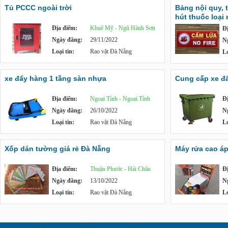
Tủ PCCC ngoài trời
Bảng nội quy, 
hút thuốc loại
Địa điểm:
Khuê Mỹ - Ngũ Hành Sơn
Đ
Ngày đăng:
29/11/2022
N
Loại tin:
Rao vặt Đà Nẵng
Lo
xe đẩy hàng 1 tầng sàn nhựa
Cung cấp xe đẩy
Địa điểm:
Ngoại Tỉnh - Ngoại Tỉnh
Đ
Ngày đăng:
26/10/2022
N
Loại tin:
Rao vặt Đà Nẵng
Lo
Xốp dán tường giá rẻ Đà Nẵng
Máy rửa cao á
Địa điểm:
Thuận Phước - Hải Châu
Đ
Ngày đăng:
13/10/2022
N
Loại tin:
Rao vặt Đà Nẵng
Lo