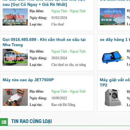
sau [Gọi Có Ngay + Giá Rẻ Nhất]
Đ
Địa điểm:
Ngoại Tỉnh - Ngoại Tỉnh
N
Ngày đăng:
01/02/2024
Lo
Loại tin:
Cho thuê
Gọi 0916.485.699 - Khi cần thuê xe cẩu tại
xe đẩy hàng 1 
Nha Trang
Đ
Địa điểm:
Ngoại Tỉnh - Ngoại Tỉnh
N
Ngày đăng:
26/01/2024
Lo
Loại tin:
Cho thuê xe cẩu, xe nâng
Máy rửa cao áp JET7500P
Máy giặt vắt c
TP2
Địa điểm:
Ngoại Tỉnh - Ngoại Tỉnh
Đ
Ngày đăng:
16/09/2022
N
Loại tin:
Rao vặt Đà Nẵng
Lo
TIN RAO CÙNG LOẠI