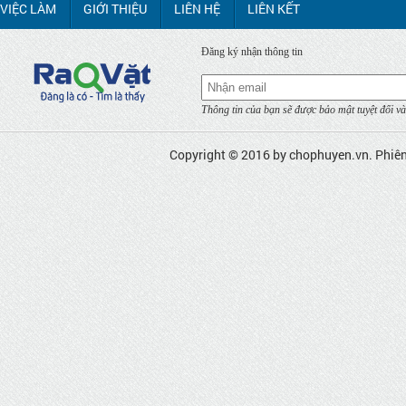
VIỆC LÀM
GIỚI THIỆU
LIÊN HỆ
LIÊN KẾT
Đăng ký nhận thông tin
Thông tin của bạn sẽ được bảo mật tuyệt đối và
Copyright © 2016 by
chophuyen.vn
. Phiê