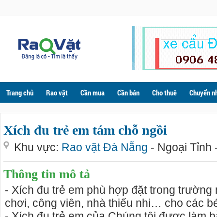
Trang chủ
Rao vặt
Cần mua
Cần bán
Cho thuê
Chuyển n
Xích đu trẻ em tám chỗ ngồi
Khu vực:
Rao vặt Đà Nẵng
- Ngoại Tỉnh 
Thông tin mô tả
- Xích đu trẻ em phù hợp đặt trong trường
chơi, công viên, nhà thiếu nhi… cho các bé
- Xích đu trẻ em của Chúng tôi được làm b