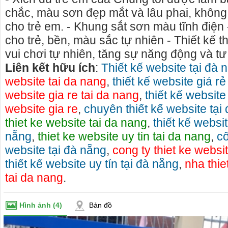
chắc, màu sơn đẹp mắt và lâu phai, không 
cho trẻ em. - Khung sắt sơn màu tĩnh điện
cho trẻ, bền, màu sắc tự nhiên - Thiết kế t
vui chơi tự nhiên, tăng sự năng động và tư
Liên kết hữu ích
:
Thiết kế website tại đà 
website tai da nang
,
thiết kế website giá rẻ
website gia re tai da nang
,
thiết kế website
website gia re
,
chuyên thiết kế website tại
thiet ke website tai da nang
,
thiết kế websit
nẵng
,
thiet ke website uy tin tai da nang
,
cô
website tại đà nẵng
,
cong ty thiet ke websi
thiết kế website uy tín tại đà nẵng
,
nha thie
Cho thuê nhà nguyên căn Phú Yên, chuyên cho
cho thue xe 
tai da nang
.
thuê nhà nguyên căn tại Phú Yên
phú yên
Chúng tôi hiên đang cho thuê nhà nguyên căn
0387560028 c
Hình ảnh
(4)
Bản đồ
tại Tuy Hòa - Phú Yên.
thuê xe máy ở