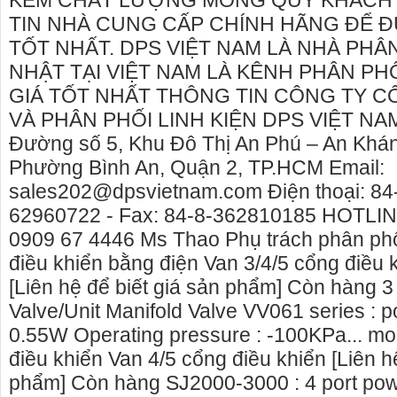
KÉM CHẤT LƯỢNG MONG QUÝ KHÁCH 
TIN NHÀ CUNG CẤP CHÍNH HÃNG ĐỂ 
TỐT NHẤT. DPS VIỆT NAM LÀ NHÀ PHÂ
NHẬT TẠI VIỆT NAM LÀ KÊNH PHÂN PHỐ
GIÁ TỐT NHẤT THÔNG TIN CÔNG TY C
VÀ PHÂN PHỐI LINH KIỆN DPS VIỆT NAM 
Đường số 5, Khu Đô Thị An Phú – An Khán
Phường Bình An, Quận 2, TP.HCM Email:
sales202@dpsvietnam.com Điện thoại: 84
62960722 - Fax: 84-8-362810185 HOTLINE
0909 67 4446 Ms Thao Phụ trách phân phố
điều khiển bằng điện Van 3/4/5 cổng điều 
[Liên hệ để biết giá sản phẩm] Còn hàng 3
n, chuyên cho
cho thue xe may phu yen - cho thuê xe máy
Giấy vệ
Valve/Unit Manifold Valve VV061 series : 
phú yên
phân ph
0.55W Operating pressure : -100KPa... m
Nẵng
 nguyên căn
0387560028 cho thuê xe máy phú yên - Cho
điều khiển Van 4/5 cổng điều khiển [Liên h
Chúng t
thuê xe máy ở tại Tuy Hòa Phú Yên
phẩm] Còn hàng SJ2000-3000 : 4 port pow
sinh cô