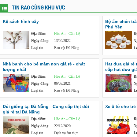
TIN RAO CÙNG KHU VỰC
Kệ sách hình cây
Bộ ấm chén trà, 
Phú Yên
Địa điểm:
Hòa An - Cẩm Lệ
Đ
Ngày đăng:
13/05/2022
N
Loại tin:
Rao vặt Đà Nẵng
Lo
Nhà banh cho bé mầm non giá rẻ - chất
Hạt dưa giá rẻ
lượng nhất
cấp hạt dưa giá
Địa điểm:
Hòa An - Cẩm Lệ
Đ
Ngày đăng:
06/03/2021
N
Loại tin:
Rao vặt Đà Nẵng
Lo
Dúi giống tại Đà Nẵng - Cung cấp thịt dúi
Xe ô tô cho tr
giá rẻ tại Đà Nẵng
Đ
Địa điểm:
Hòa An - Cẩm Lệ
N
Ngày đăng:
22/12/2020
Lo
Loại tin:
Dịch vụ ẩm thực