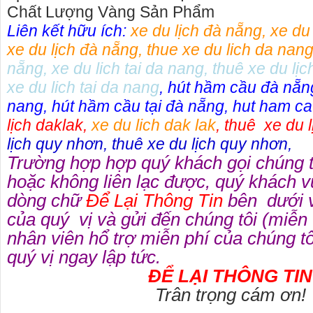
Chất Lượng Vàng Sản Phẩm
Liên kết hữu ích:
xe du lịch đà nẵng
,
xe du
xe du lịch đà nẵng
,
thue xe du lich da nan
nẵng
,
xe du lich tai da nang
,
thuê xe du lịc
xe du lich tai da nang
,
hút hầm cầu đà nẵn
nang
,
hút hầm cầu tại đà nẵng
,
hut ham ca
lịch daklak
,
xe du lich dak lak
,
thuê xe du l
lịch quy nhơn
,
thuê xe du lịch quy nhơn
,
Trường hợp hợp quý khách gọi chúng 
hoặc không liên lạc được, quý khách v
dòng chữ
Để Lại Thông Tin
bên dưới v
của quý vị và gửi đến chúng tôi (miễn
nhân viên hổ trợ miễn phí của chúng tôi
quý vị ngay lập tức.
ĐỂ LẠI THÔNG TIN
Trân trọng cám ơn!