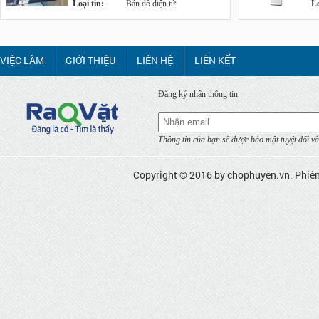
Loại tin:
Bán đồ điện tử
Lo
VIỆC LÀM
GIỚI THIỆU
LIÊN HỆ
LIÊN KẾT
Đăng ký nhận thông tin
Thông tin của bạn sẽ được bảo mật tuyệt đối và
Copyright © 2016 by
chophuyen.vn
. Phiê