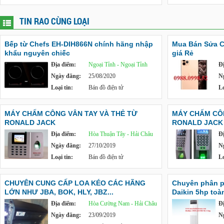
TIN RAO CÙNG LOẠI
Bếp từ Chefs EH-DIH866N chính hãng nhập
Mua Bán Sửa C
khẩu nguyên chiếc
giá Rẻ
Địa điểm:
Ngoại Tỉnh - Ngoại Tỉnh
Đ
Ngày đăng:
25/08/2020
N
Loại tin:
Bán đồ điện tử
Lo
MÁY CHẤM CÔNG VÂN TAY VÀ THẺ TỪ
MÁY CHẤM CÔN
RONALD JACK
RONALD JACK
Địa điểm:
Hòa Thuận Tây - Hải Châu
Đ
Ngày đăng:
27/10/2019
N
Loại tin:
Bán đồ điện tử
Lo
CHUYÊN CUNG CẤP LOA KÉO CÁC HÃNG
Chuyên phân ph
LỚN NHƯ JBA, BOK, HLY, JBZ...
Daikin 5hp toà
Địa điểm:
Hòa Cường Nam - Hải Châu
Đ
Ngày đăng:
23/09/2019
N