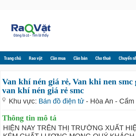
Trang chủ
Rao vặt
Cần mua
Cần bán
Cho thuê
Chuyển n
Van khí nén giá rẻ, Van khi nen smc 
van khí nén giá rẻ smc
Khu vực:
Bán đồ điện tử
- Hòa An - Cẩm
Thông tin mô tả
HIỆN NAY TRÊN THỊ TRƯỜNG XUẤT HI