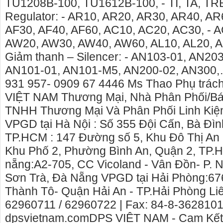
TU1208B-100, TU1612B-100, - TI, TA, TRB
Regulator: - AR10, AR20, AR30, AR40, AR
AF30, AF40, AF60, AC10, AC20, AC30, - 
AW20, AW30, AW40, AW60, AL10, AL20, A
Giảm thanh – Silencer: - AN103-01, AN20
AN101-01, AN101-M5, AN200-02, AN300
931 957- 0909 67 4446 Ms Thao Phụ trác
VIỆT NAM Thương Mại, Nhà Phân Phối/Bán
TNHH Thương Mại Và Phân Phối Linh Kiện
VPGD tại Hà Nội : Số 355 Đội Cấn, Bà Đìn
TP.HCM : 147 Đường số 5, Khu Đô Thị An
Khu Phố 2, Phường Bình An, Quận 2, TP
nẵng:A2-705, CC Vicoland - Vân Đồn- P. 
Sơn Trà, Đà Nẵng VPGD tại Hải Phòng:676
Thành Tô- Quận Hải An - TP.Hải Phòng Liê
62960711 / 62960722 | Fax: 84-8-3628101
dpsvietnam.com​DPS VIỆT NAM - Cam Kết