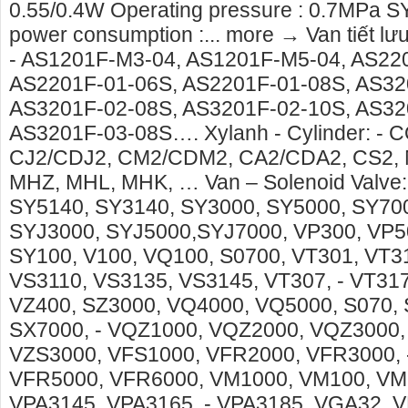
liên hê
0.55/0.4W Operating pressure : 0.7MPa SY 
power consumption :... more → Van tiết lư
- AS1201F-M3-04, AS1201F-M5-04, AS22
AS2201F-01-06S, AS2201F-01-08S, AS32
AS3201F-02-08S, AS3201F-02-10S, AS32
AS3201F-03-08S…. Xylanh - Cylinder: -
CJ2/CDJ2, CM2/CDM2, CA2/CDA2, CS2,
MHZ, MHL, MHK, … Van – Solenoid Valve:
SY5140, SY3140, SY3000, SY5000, SY70
SYJ3000, SYJ5000,SYJ7000, VP300, VP50
SY100, V100, VQ100, S0700, VT301, VT3
VS3110, VS3135, VS3145, VT307, - VT317
VZ400, SZ3000, VQ4000, VQ5000, S070, 
SX7000, - VQZ1000, VQZ2000, VQZ3000,
VZS3000, VFS1000, VFR2000, VFR3000, 
VFR5000, VFR6000, VM1000, VM100, VM
VPA3145, VPA3165, - VPA3185, VGA32, V