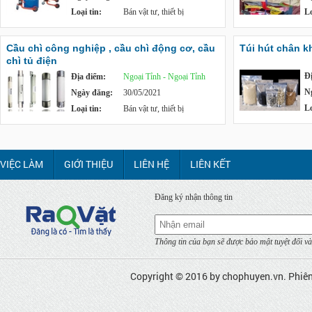
Loại tin:
Bán vật tư, thiết bị
Lo
Cầu chì công nghiệp , cầu chì động cơ, cầu
Túi hút chân k
chì tủ điện
Đ
Địa điểm:
Ngoại Tỉnh - Ngoại Tỉnh
N
Ngày đăng:
30/05/2021
Lo
Loại tin:
Bán vật tư, thiết bị
VIỆC LÀM
GIỚI THIỆU
LIÊN HỆ
LIÊN KẾT
Đăng ký nhận thông tin
Thông tin của bạn sẽ được bảo mật tuyệt đối và
Copyright © 2016 by
chophuyen.vn
. Phiê