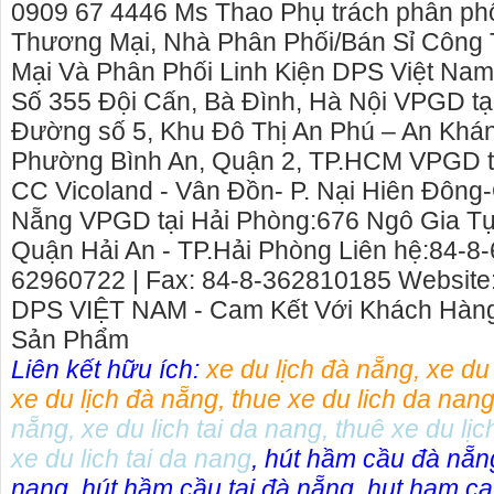
liên hê 0988.099
0909 67 4446 Ms Thao Phụ trách phân p
Thương Mại, Nhà Phân Phối/Bán Sỉ​ Côn
Mại Và Phân Phối Linh Kiện DPS Việt Nam 
Số 355 Đội Cấn, Bà Đình, Hà Nội VPGD tạ
Đường số 5, Khu Đô Thị An Phú – An Khán
Phường Bình An, Quận 2, TP.HCM VPGD t
CC Vicoland - Vân Đồn- P. Nại Hiên Đông-
Nẵng VPGD tại Hải Phòng:676 Ngô Gia Tự
Quận Hải An - TP.Hải Phòng Liên hệ:84-8
62960722 | Fax: 84-8-362810185 Website:
DPS VIỆT NAM - Cam Kết Với Khách Hàn
Sản Phẩm​
Liên kết hữu ích:
xe du lịch đà nẵng
,
xe du
xe du lịch đà nẵng
,
thue xe du lich da nan
nẵng
,
xe du lich tai da nang
,
thuê xe du lịc
xe du lich tai da nang
,
hút hầm cầu đà nẵn
nang
,
hút hầm cầu tại đà nẵng
,
hut ham ca