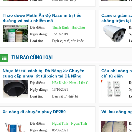
Loại tin:
Rao vặt Đà Nẵng
Lo
Thảo dược Methi Ấn Độ Nasulin trị tiểu
Camera giám sát
đường và máu nhiễm mỡ
chống trộm tại
Địa điểm:
Thanh Bình - Hải Châu
Đ
Ngày đăng:
15/02/2019
N
Loại tin:
Dịch vụ y tế, sức khỏe
Lo
TIN RAO CÙNG LOẠI
Nhựa lót túi xách tại Đà Nẵng >> Chuyên
Cầu chì công n
cung cấp nhựa lót túi xách tại Đà Nẵng
chì tủ điện
Địa điểm:
Hòa Khánh Nam - Liên Chiểu
Đ
Ngày đăng:
13/10/2021
N
Loại tin:
Bán vật tư, thiết bị
Lo
Xe nâng di chuyển phuy DP250
Vải lau công n
Địa điểm:
Ngoại Tỉnh - Ngoại Tỉnh
Đ
Ngày đăng:
05/06/2021
N