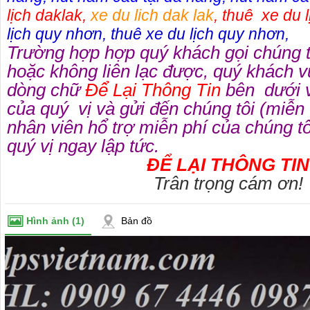
lịch daklak
,
xe du lich dak lak
,
thuê xe du l
lịch quy nhơn
,
thuê xe du lịch quy nhơn
,
Trường hợp hợp quý khách gọi chúng 
hoặc không liên lạc được, quý khách v
dòng chữ
Để Lại Thông Tin
bên dưới v
của quý vị và gửi đến chúng tôi (miễn
nhân viên hổ trợ miễn phí của chúng tôi
quý vị ngay lập tức.
ĐỂ LẠI THÔNG TIN
Trân trọng cám ơn!
Hình ảnh
(1)
Bản đồ