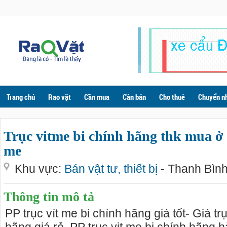
Trang chủ
Rao vặt
Cần mua
Cần bán
Cho thuê
Chuyển n
Trục vitme bi chính hãng thk mua ở 
me
Khu vực:
Bán vật tư, thiết bị
- Thanh Bình
Thông tin mô tả
PP trục vít me bi chính hãng giá tốt- Giá tr