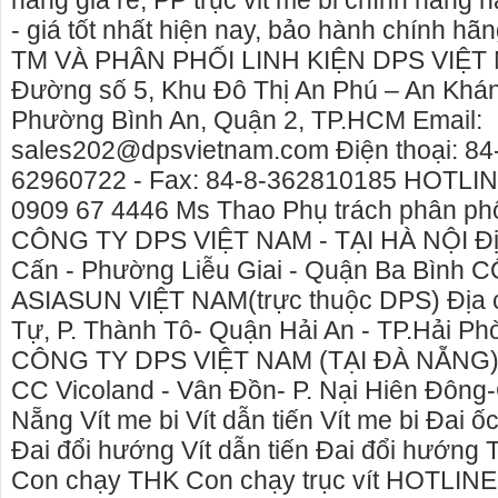
hãng giá rẻ, PP trục vit me bi chính hãng 
- giá tốt nhất hiện nay, bảo hành chính
TM VÀ PHÂN PHỐI LINH KIỆN DPS VIỆT N
Đường số 5, Khu Đô Thị An Phú – An Khán
Phường Bình An, Quận 2, TP.HCM Email:
sales202@dpsvietnam.com Điện thoại: 84
62960722 - Fax: 84-8-362810185 HOTLINE
0909 67 4446 Ms Thao Phụ trách phân 
CÔNG TY DPS VIỆT NAM - TẠI HÀ NỘI Địa
Cấn - Phường Liễu Giai - Quận Ba Bình
ASIASUN VIỆT NAM(trực thuộc DPS) Địa c
Tự, P. Thành Tô- Quận Hải An - TP.Hải
CÔNG TY DPS VIỆT NAM (TẠI ĐÀ NẴNG) Đ
cho thue xe may phu yen - cho thuê xe máy
Giấy vệ sinh côn
CC Vicoland - Vân Đồn- P. Nại Hiên Đông-
phú yên
phân phối giấy v
Nẵng Vít me bi Vít dẫn tiến Vít me bi Đai ốc 
Nẵng
0387560028 cho thuê xe máy phú yên - Cho
Đai đổi hướng Vít dẫn tiến Đai đổi hướn
Chúng tôi là đơn 
thuê xe máy ở tại Tuy Hòa Phú Yên
Con chạy THK Con chạy trục vít HOTLINE
sinh công nghiệp 