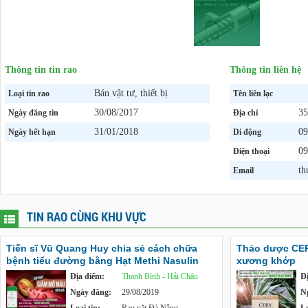
Thông tin tin rao
Thông tin liên hệ
Bán vật tư, thiết bị
Loại tin rao
Tên liên lạc
30/08/2017
35
Ngày đăng tin
Địa chỉ
31/01/2018
09
Ngày hết hạn
Di động
09
Điện thoại
th
Email
TIN RAO CÙNG KHU VỰC
Tiến sĩ Vũ Quang Huy chia sẻ cách chữa
Thảo dược CER
bệnh tiểu đường bằng Hạt Methi Nasulin
xương khớp
Địa điểm:
Thanh Bình - Hải Châu
Đ
Ngày đăng:
29/08/2019
N