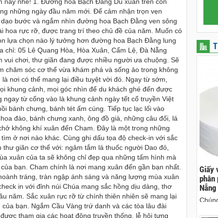
 nay nhé! 1. Đường hoa Bạch Đằng Du xuân trên con
ong những ngày đầu năm mới. Để cảm nhận trọn vẹn
ể dạo bước và ngắm nhìn đường hoa Bạch Đằng ven sông
i hoa rực rỡ, được trang trí theo chủ đề của năm. Muốn có
òn lựa chọn nào lý tưởng hơn đường hoa Bạch Đằng lung
T
chỉ: 05 Lê Quang Hòa, Hòa Xuân, Cẩm Lệ, Đà Nẵng
ệm vui chơi, thư giãn đang được nhiều người ưa chuộng. Sẽ
ghiệm chăm sóc cơ thể vừa khám phá và sống ảo trong không
là nơi có thể mang lại điều tuyệt vời đó. Ngay từ sớm,
i khung cảnh, mọi góc nhìn để du khách ghé đến được
g ngay từ cổng vào là khung cảnh ngày tết cổ truyền Việt
ồi bánh chưng, bánh tét ấm cúng. Tiếp tục lạc lối vào
hoa đào, bánh chưng xanh, ông đồ già, những câu đối, lá
ô chở không khí xuân đến Cham. Đây là một trong những
tìm ở nơi nào khác. Cùng ghi dấu tọa độ check-in với sắc
 thư giãn cơ thể với: ngâm tắm lá thuốc người Dao đỏ,
ùa xuân của ta sẽ không chỉ đẹp qua những tấm hình mà
 của bạn. Cham chính là nơi mang xuân đến gần bạn nhất.
ên, chuyên cho
cho thue xe may phu yen - cho thuê xe máy
Giấy 
nh tráng, tràn ngập ánh sáng và năng lượng mùa xuân
ên
phú yên
phân 
Nẵng
ể check in với đỉnh núi Chúa mang sắc hồng dịu dàng, thơ
hà nguyên căn
0387560028 cho thuê xe máy phú yên - Cho
ầu năm. Sắc xuân rực rỡ từ chính thiên nhiên sẽ mang lại
Chúng
thuê xe máy ở tại Tuy Hòa Phú Yên
 của bạn. Ngắm Cầu Vàng trứ danh và các tòa lâu đài
sinh 
được tham gia các hoạt động truyền thống, lễ hội tưng