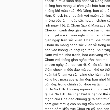
check in mùa xuân đẹp nhất Đà Nẵng năm
đường hoa mang lại cảm giác háo hức tr
không khí mùa xuân Đà Nẵng, bạn có th
Hàn. Check-in, chụp ảnh với muôn vàn loà
những bức ảnh ngập sắc hoa thì chẳng c
linh ngày Tết. 2. Cham Spa & Massage Địa 
Check-in cảnh đẹp gắn liền với trải nghi
thật tuyệt vời khi vừa nghỉ ngơi, trải n
gian ngập tràn sắc xuân. Cham Spa chính 
Cham đã mang cảnh sắc xuân về trong mọ
hòa vào không khí thật rộn ràng. Ấn tượn
Nam với mái nhà tranh, hoa cúc vàng và n
Cham với không gian ngập tràn: hoa mai, 
phướn ngày tết treo rực rỡ. Chiếc xích l
điểm check-in độc đáo mà bạn khó có thể 
xuân tại Cham và sẵn sàng cho hành trình
xông hơi, massage & làm đẹp bạn nhé! M
còn đẹp trong chính sức khoẻ và tâm hồn
Cho thuê nhà nguyên căn Phú Y
3. Bà Nà Hills Thưởng ngoạn không gian hoà
thuê nhà nguyên căn tại Phú Y
tại Bà Nà Hill. Điều đặc biệt là bạn có th
Chúng tôi hiên đang cho thuê n
mộng của Hoa đào chuông giữa tiết trời đ
tại Tuy Hòa - Phú Yên.
cảm giác mới lạ cho những tấm hình xuân
mang đậm kiến trúc Châu Âu cổ, bạn còn 