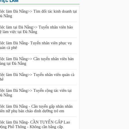
VIỆC LÀM
iệc làm Đà Nẵng>> Tìm đối tác kinh doanh tại
à Nẵng
iệc làm tại Đà Nẵng>> Tuyển nhân viên bảo
ệ làm việc tại Đà Nẵng
iệc làm Đà Nẵng- Tuyển nhân viên phục vụ
uán cà phê
iệc làm Đà Nẵng>> Cần tuyển nhân viên bán
àng tại Đà Nẵng
iệc làm Đà Nẵng>> Tuyển nhân viên quán cà
hê
iệc làm Đà Nẵng>> Tuyển cộng tác viên tại
à Nẵng
iệc làm Đà Nẵng - Cần tuyển gấp nhân nhân
iên nữ phụ bán cháo dinh dưỡng trẻ em
iệc làm Đà Nẵng- CẦN TUYỂN GẤP Lao
ộng Phổ Thông - Không cần bằng cấp.