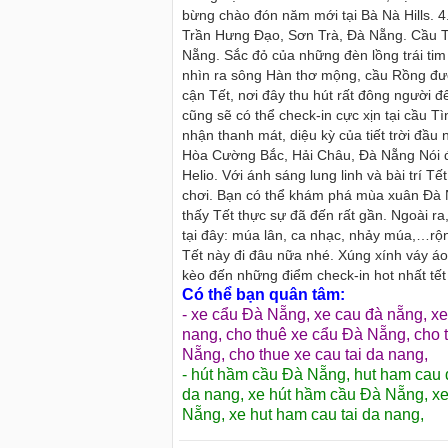
bừng chào đón năm mới tại Bà Nà Hills. 
Trần Hưng Đạo, Sơn Trà, Đà Nẵng. Cầu Tìn
Nẵng. Sắc đỏ của những đèn lồng trái ti
nhìn ra sông Hàn thơ mộng, cầu Rồng đượ
cận Tết, nơi đây thu hút rất đông người
cũng sẽ có thể check-in cực xịn tại cầu 
nhận thanh mát, diệu kỳ của tiết trời đầ
Hòa Cường Bắc, Hải Châu, Đà Nẵng Nói đế
Helio. Với ánh sáng lung linh và bài trí T
chơi. Bạn có thể khám phá mùa xuân Đà 
thấy Tết thực sự đã đến rất gần. Ngoài r
tại đây: múa lân, ca nhạc, nhảy múa,…rộn
Tết này đi đâu nữa nhé. Xúng xính váy áo 
kèo đến những điểm check-in hot nhất tết
Có thể bạn quân tâm:
-
xe cẩu Đà Nẵng
,
xe cau đà nẵng
,
xe
nang
,
cho thuê xe cẩu Đà Nẵng
,
cho 
Nẵng
,
cho thue xe cau tai da nang
,
-
hút hầm cầu Đà Nẵng
,
hut ham cau
da nang
,
xe hút hầm cầu Đà Nẵng
,
xe
Nẵng
,
xe hut ham cau tai da nang
,