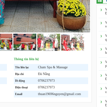
V
Đ
V
v
V
q
V
h
Thông tin liên hệ
V
p
Cham Spa & Massage
Tên liên lạc
Đà Nẵng
Địa chỉ
V
Đ
0706237973
Di động
0706237973
Điện thoại
V
v
thuan19696nguyen@gmail.com
Email
V
Đ