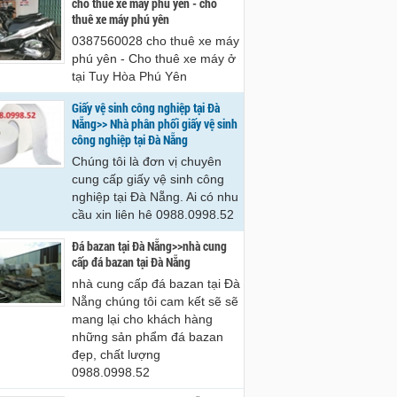
cho thue xe may phu yen - cho
hê 0988.0998.52
0988.0998.52
thuê xe máy phú yên
0387560028 cho thuê xe máy
phú yên - Cho thuê xe máy ở
tại Tuy Hòa Phú Yên
Giấy vệ sinh công nghiệp tại Đà
Nẵng>> Nhà phân phối giấy vệ sinh
công nghiệp tại Đà Nẵng
Chúng tôi là đơn vị chuyên
cung cấp giấy vệ sinh công
nghiệp tại Đà Nẵng. Ai có nhu
cầu xin liên hê 0988.0998.52
Đá bazan tại Đà Nẵng>>nhà cung
cấp đá bazan tại Đà Nẵng
nhà cung cấp đá bazan tại Đà
Nẵng chúng tôi cam kết sẽ sẽ
mang lại cho khách hàng
những sản phẩm đá bazan
đẹp, chất lượng
0988.0998.52