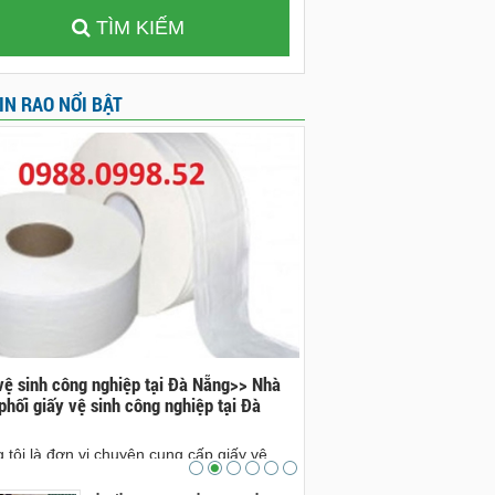
TÌM KIẾM
IN RAO NỔI BẬT
vệ sinh công nghiệp tại Đà Nẵng>> Nhà
Đá bazan tại Đà Nẵng>>nh
phối giấy vệ sinh công nghiệp tại Đà
bazan tại Đà Nẵng
nhà cung cấp đá bazan tại 
 tôi là đơn vị chuyên cung cấp giấy vệ
cam kết sẽ sẽ mang lại ch
công nghiệp tại Đà Nẵng. Ai có nhu cầu xin
sản phẩm đá bazan đẹp, ch