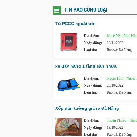
TIN RAO CÙNG LOẠI
Tủ PCCC ngoài trời
Địa điểm:
Khuê Mỹ - Ngũ Hàn
Ngày đăng:
29/11/2022
Loại tin:
Rao vặt Đà Nẵng
xe đẩy hàng 1 tầng sàn nhựa
Địa điểm:
Ngoại Tỉnh - Ngoại 
Ngày đăng:
26/10/2022
Loại tin:
Rao vặt Đà Nẵng
Xốp dán tường giá rẻ Đà Nẵng
Địa điểm:
Thuận Phước - Hải 
Ngày đăng:
13/10/2022
Loại tin:
Rao vặt Đà Nẵng