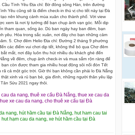
liên 
4. Cầu Tình Yêu Địa chỉ: Bờ đông sông Hàn, trên đường
h Yêu cũng sẽ là điểm check-in thú vị cho tết này tại Đà
m tạo nên khung cảnh mùa xuân cho thành phố. Với view
c xem là nơi lý tưởng để bạn chụp ảnh vạn góc. Mỗi dịp
 đến tham quan, sống ảo. Dù ban ngày hay ban đêm, bạn
Tình yêu. Hòa trong sắc xuân, nơi đây cho bạn những cảm
u năm. 5. Chợ đêm Helio Địa chỉ: Đường 2 tháng 9 phường
n các điểm vui chơi dịp tết, không thể bỏ qua Chợ đêm
ết bắt mắt, nơi đây luôn thu hút nhiều du khách ghé đến
Nẵng về đêm, chụp ảnh check-in và mua sắm rộn ràng để
a, bạn còn được tham gia nhiều hoạt động sôi nổi đón Tết
 rã cả một góc trời. Giờ thì bạn không cần phải lo Đà Nẵng
thật xinh và rủ bạn bè, gia đình, những người thân yêu lập
 Tân Sửu 2021 ngay thôi.
 cau da nang
,
thuê xe cẩu Đà Nẵng
,
thue xe cau da
thue xe cau da nang
,
cho thuê xe cẩu tại Đà
 da nang
,
hút hầm cầu tại Đà Nẵng
,
hut ham cau tai
 hut hạm cau da nang
,
xe hút hầm cầu tại Đà