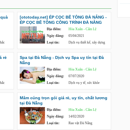
m quà
[ototoday.net] ÉP CỌC BÊ TÔNG ĐÀ NẴNG -
ÉP CỌC BÊ TÔNG CÔNG TRÌNH ĐÀ NẴNG
Địa điểm:
Hòa Xuân - Cẩm Lệ
Ngày đăng:
05/04/2021
khắc
Loại tin:
Dịch vụ thiết kế, xây dựng
á rẻ
Spa tại Đà Nẵng - Dịch vụ Spa uy tín tại Đà
Nẵng
Địa điểm:
Hòa Xuân - Cẩm Lệ
Ngày đăng:
07/07/2020
khắc
Loại tin:
Dịch vụ y tế, sức khỏe
Mâm cúng trọn gói giá rẻ, uy tín, chất lương
tại Đà Nẵng
Địa điểm:
Hòa Xuân - Cẩm Lệ
Ngày đăng:
14/02/2020
Loại tin:
Rao vặt Đà Nẵng