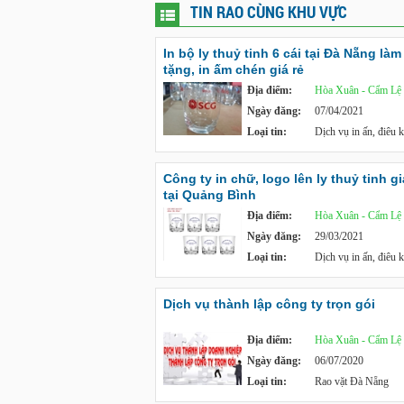
TIN RAO CÙNG KHU VỰC
In bộ ly thuỷ tinh 6 cái tại Đà Nẵng là
tặng, in ấm chén giá rẻ
Địa điểm:
Hòa Xuân - Cẩm Lệ
Ngày đăng:
07/04/2021
Loại tin:
Dịch vụ in ấn, điêu 
Công ty in chữ, logo lên ly thuỷ tinh gi
tại Quảng Bình
Địa điểm:
Hòa Xuân - Cẩm Lệ
Ngày đăng:
29/03/2021
Loại tin:
Dịch vụ in ấn, điêu 
Dịch vụ thành lập công ty trọn gói
Địa điểm:
Hòa Xuân - Cẩm Lệ
Ngày đăng:
06/07/2020
Loại tin:
Rao vặt Đà Nẵng