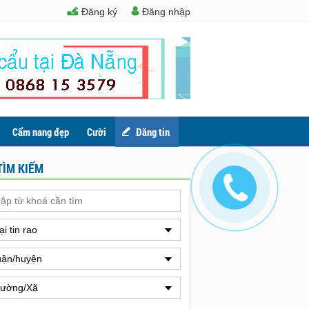
Đăng ký
Đăng nhập
Cẩm nang đẹp
Cười
Đăng tin
TÌM KIẾM
ại tin rao
ận/huyện
ường/Xã