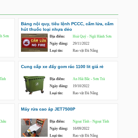
Bảng nội quy, tiêu lệnh PCCC, cấm lửa, cấm
hút thuốc loại nhựa dẻo
h Sơn
Địa điểm:
Hoà Quý - Ngũ Hành Sơn
Ngày đăng:
29/11/2022
Loại tin:
Rao vặt Đà Nẵng
Cung cấp xe đẩy gom rác 1100 lit giá rẻ
Tỉnh
Địa điểm:
An Hải Bắc - Sơn Trà
Ngày đăng:
19/10/2022
Loại tin:
Rao vặt Đà Nẵng
Máy rửa cao áp JET7500P
Châu
Địa điểm:
Ngoại Tỉnh - Ngoại Tỉnh
Ngày đăng:
16/09/2022
Loại tin:
Rao vặt Đà Nẵng