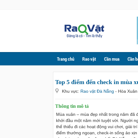
Trang chủ
Rao vặt
Cần mua
Cần b
Top 5 điểm đến check in mùa 
Khu vực:
Rao vặt Đà Nẵng
- Hòa Xuân
Thông tin mô tả
Mùa xuân – mùa đẹp nhất trong năm đã đ
khởi đầu một năm mới tuyệt vời. Người ng
thể thiếu đi các hoạt động vui chơi, giải 
điểm thưởng ngoạn, check-in sống ảo xịn