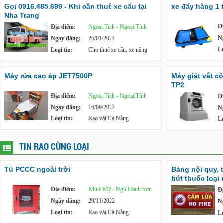
Gọi 0916.485.699 - Khi cần thuê xe cẩu tại
xe đẩy hàng 1 
Nha Trang
Đ
Địa điểm:
Ngoại Tỉnh - Ngoại Tỉnh
N
Ngày đăng:
26/01/2024
Lo
Loại tin:
Cho thuê xe cẩu, xe nâng
Máy rửa cao áp JET7500P
Máy giặt vắt c
TP2
Địa điểm:
Ngoại Tỉnh - Ngoại Tỉnh
Đ
Ngày đăng:
16/09/2022
N
Loại tin:
Rao vặt Đà Nẵng
Lo
TIN RAO CÙNG LOẠI
Tủ PCCC ngoài trời
Bảng nội quy, 
hút thuốc loại
Địa điểm:
Khuê Mỹ - Ngũ Hành Sơn
Đ
Ngày đăng:
29/11/2022
N
Loại tin:
Rao vặt Đà Nẵng
Lo