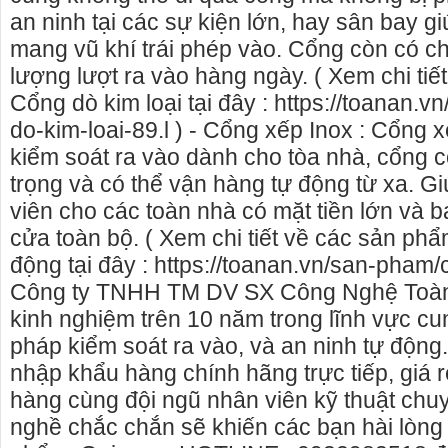
an ninh tại các sự kiện lớn, hay sân bay g
mang vũ khí trái phép vào. Cổng còn có c
lượng lượt ra vào hàng ngày. ( Xem chi ti
Cổng dò kim loại tại đây : https://toanan.
do-kim-loai-89.l ) - Cổng xếp Inox : Cổng 
kiểm soát ra vào dành cho tòa nhà, cổng 
trọng và có thể vận hàng tự động từ xa. G
viên cho các toàn nhà có mặt tiền lớn và
cửa toàn bộ. ( Xem chi tiết về các sản ph
động tại đây : https://toanan.vn/san-pham/
Công ty TNHH TM DV SX Công Nghệ Toàn 
kinh nghiệm trên 10 năm trong lĩnh vực cu
pháp kiểm soát ra vào, và an ninh tự động.
nhập khẩu hàng chính hãng trực tiếp, giá r
hàng cùng đội ngũ nhân viên kỹ thuật chu
nghề chắc chắn sẽ khiến các bạn hài lòng