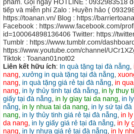
phẩm. Gọi ngay HOTLINE : 0932983518 để
tiếp và miễn phí Zalo : Huyền hảo ( 0932
https://toanan.vn/ Blog : https://barriertoa
Facebook : https://www.facebook.com/prof
id=100064898136406 Twitter: https://twit
Tumblr : https://www.tumblr.com/dashboar
https://www.youtube.com/channel/UCr
Tiktok : Toanan01not02
Liên kết hữu ích
:
In quà tặng tại đà nẵng
,
nang
,
xưởng in quà tặng tại đà nẵng
,
xuong
nang
,
in quà tặng giá rẻ tại đà nẵng
,
in qua
nang
,
in ly thủy tinh tại đà nẵng
,
in ly thuy 
giấy tại đà nẵng
,
in ly giay tai da nang
,
in l
nẵng
,
in ly nhua tai da nang
,
in ly sứ tại đ
nang
,
in ly thủy tinh giá rẻ tại đà nẵng
,
in ly
da nang
,
in ly giấy giá rẻ tại đà nẵng
,
in ly 
nang
,
in ly nhựa giá rẻ tại đà nẵng
,
in ly nh