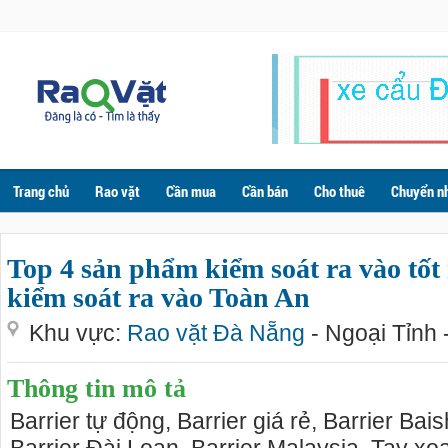
Trang chủ
Rao vặt
Cần mua
Cần bán
Cho thuê
Chuyển n
Top 4 sản phẩm kiểm soát ra vào tốt
kiểm soát ra vào Toàn An
Khu vực:
Rao vặt Đà Nẵng
- Ngoại Tỉnh 
Thông tin mô tả
Barrier tự động, Barrier giá rẻ, Barrier Bais