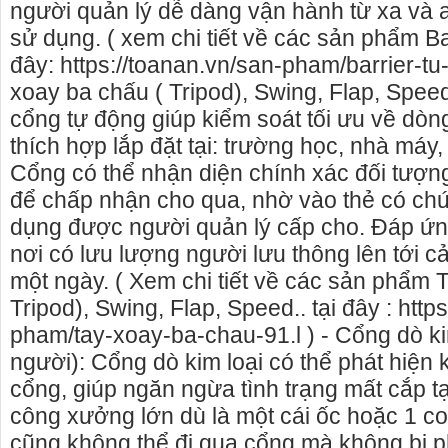
người quản lý dễ dàng vận hành từ xa và 
sử dụng. ( xem chi tiết về các sản phẩm Bar
đây: https://toanan.vn/san-pham/barrier-tu-
xoay ba chấu ( Tripod), Swing, Flap, Speed
cổng tự động giúp kiểm soát tối ưu về dòn
thích hợp lắp đặt tại: trường học, nhà má
Cổng có thể nhận diện chính xác đối tượng
để chấp nhận cho qua, nhờ vào thẻ có ch
dụng được người quản lý cấp cho. Đáp ứ
nơi có lưu lượng người lưu thông lên tới 
một ngày. ( Xem chi tiết về các sản phẩm 
Tripod), Swing, Flap, Speed.. tại đây : http
pham/tay-xoay-ba-chau-91.l ) - Cổng dò k
người): Cổng dò kim loại có thể phát hiện k
cổng, giúp ngăn ngừa tình trạng mất cắp t
công xưởng lớn dù là một cái ốc hoặc 1 co
cũng không thể đi qua cổng mà không bị p