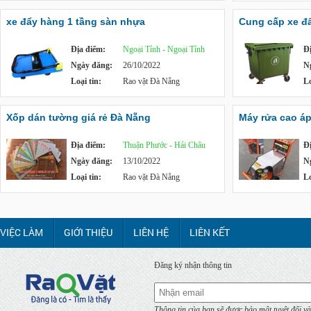
xe đẩy hàng 1 tầng sàn nhựa
Cung cấp xe đẩy
Địa điểm:
Ngoại Tỉnh - Ngoại Tỉnh
Đ
Ngày đăng:
26/10/2022
N
Loại tin:
Rao vặt Đà Nẵng
Lo
Xốp dán tường giá rẻ Đà Nẵng
Máy rửa cao á
Địa điểm:
Thuận Phước - Hải Châu
Đ
Ngày đăng:
13/10/2022
N
Loại tin:
Rao vặt Đà Nẵng
Lo
VIỆC LÀM
GIỚI THIỆU
LIÊN HỆ
LIÊN KẾT
Đăng ký nhận thông tin
Thông tin của bạn sẽ được bảo mật tuyệt đối và