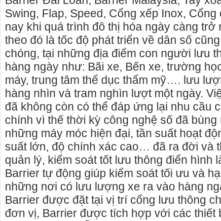
Barrier Đài Loan, Barrier Malaysia, Tay xo
Swing, Flap, Speed, Cổng xếp Inox, Cổng 
nay khi quá trình đô thị hóa ngày càng tr
theo đó là tốc độ phát triển về dân số cũn
chóng, tại những địa điểm con người lưu 
hàng ngày như: Bãi xe, Bến xe, trường họ
máy, trung tâm thể dục thẩm mỹ…. lưu lượn
hàng nhìn và tram nghìn lượt một ngày. Vi
đã không còn có thể đáp ứng lại nhu cầu 
chính vì thế thời kỳ công nghệ số đã bùn
những máy móc hiện đại, tần suất hoạt độ
suất lớn, độ chính xác cao… đã ra đời và 
quản lý, kiểm soát tốt lưu thông điển hình là
 căn Phú Yên, chuyên cho
cho thue xe may phu yen - cho thuê xe m
Barrier tự động giúp kiểm soát tối ưu và h
 tại Phú Yên
phú yên
những nơi có lưu lượng xe ra vào hàng ngày
cho thuê nhà nguyên căn
0387560028 cho thuê xe máy phú yên - Ch
Barrier được đặt tại vị trí cổng lưu thông 
.
thuê xe máy ở tại Tuy Hòa Phú Yên
đơn vị, Barrier được tích hợp với các thiết 