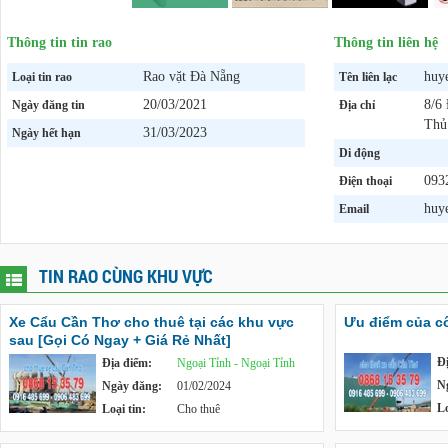
Thông tin tin rao
Thông tin liên hệ
Rao vặt Đà Nẵng
huy
Loại tin rao
Tên liên lạc
20/03/2021
8/6
Ngày đăng tin
Địa chỉ
Thủ
31/03/2023
Ngày hết hạn
Di động
093
Điện thoại
huy
Email
TIN RAO CÙNG KHU VỰC
Xe Cẩu Cần Thơ cho thuê tại các khu vực
Ưu điểm của c
sau [Gọi Có Ngay + Giá Rẻ Nhất]
Đ
Địa điểm:
Ngoại Tỉnh - Ngoại Tỉnh
N
Ngày đăng:
01/02/2024
Lo
Loại tin:
Cho thuê