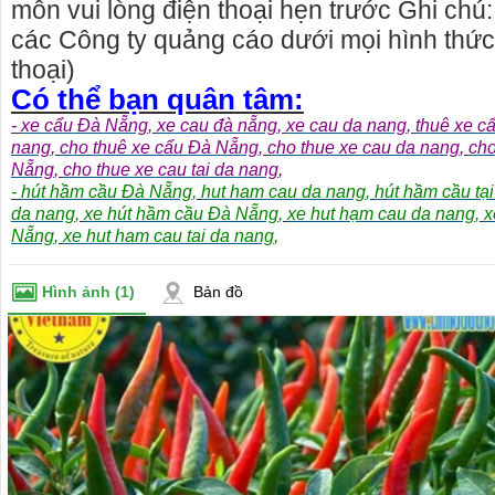
môn vui lòng điện thoại hẹn trước Ghi chú:
các Công ty quảng cáo dưới mọi hình thức,
thoại)
Có thể bạn quân tâm:
-
xe cẩu Đà Nẵng
,
xe cau đà nẵng
,
xe cau da nang
,
thuê xe c
nang
,
cho thuê xe cẩu Đà Nẵng
,
cho thue xe cau da nang
,
cho
Nẵng
,
cho thue xe cau tai da nang
,
-
hút hầm cầu Đà Nẵng
,
hut ham cau da nang
,
hút hầm cầu tạ
da nang
,
xe hút hầm cầu Đà Nẵng
,
xe hut hạm cau da nang
,
x
Nẵng
,
xe hut ham cau tai da nang
,
Hình ảnh
(1)
Bản đồ