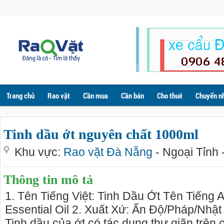
Trang chủ
Rao vặt
Cần mua
Cần bán
Cho thuê
Chuyển n
Tinh dầu ớt nguyên chất 1000ml
Khu vực:
Rao vặt Đà Nẵng
- Ngoại Tỉnh 
Thông tin mô tả
1. Tên Tiếng Việt: Tinh Dầu Ớt Tên Tiếng
Essential Oil 2. Xuất Xứ: Ấn Độ/Pháp/Nhậ
Tinh dầu của ớt có tác dụng thư giãn trên 