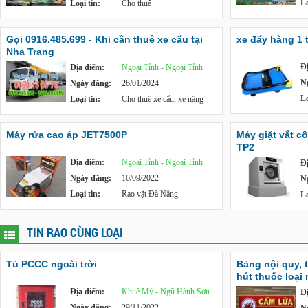
Lo
Loại tin:
Cho thuê
Gọi 0916.485.699 - Khi cần thuê xe cẩu tại
xe đẩy hàng 1 
Nha Trang
Đ
Địa điểm:
Ngoại Tỉnh - Ngoại Tỉnh
N
Ngày đăng:
26/01/2024
Lo
Loại tin:
Cho thuê xe cẩu, xe nâng
Máy rửa cao áp JET7500P
Máy giặt vắt c
TP2
Địa điểm:
Ngoại Tỉnh - Ngoại Tỉnh
Đ
Ngày đăng:
16/09/2022
N
Loại tin:
Rao vặt Đà Nẵng
Lo
TIN RAO CÙNG LOẠI
Tủ PCCC ngoài trời
Bảng nội quy, 
hút thuốc loại
Địa điểm:
Khuê Mỹ - Ngũ Hành Sơn
Đ
Ngày đăng:
29/11/2022