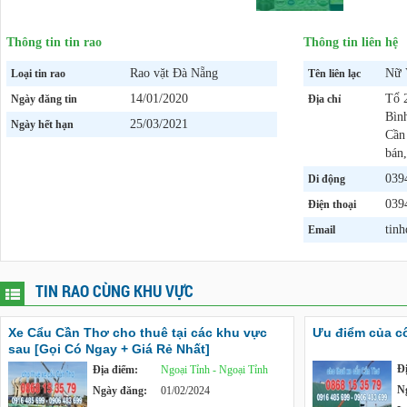
Thông tin tin rao
Thông tin liên hệ
Rao vặt Đà Nẵng
Nữ 
Loại tin rao
Tên liên lạc
14/01/2020
Tổ 
Ngày đăng tin
Địa chỉ
Bìn
25/03/2021
Ngày hết hạn
Cần
bán,
039
Di động
039
Điện thoại
tin
Email
TIN RAO CÙNG KHU VỰC
Xe Cẩu Cần Thơ cho thuê tại các khu vực
Ưu điểm của c
sau [Gọi Có Ngay + Giá Rẻ Nhất]
Đ
Địa điểm:
Ngoại Tỉnh - Ngoại Tỉnh
N
Ngày đăng:
01/02/2024