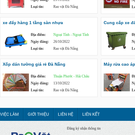
N
Loại tin:
Rao vặt Đà Nẵng
Lo
xe đẩy hàng 1 tầng sàn nhựa
Cung cấp xe đẩy
Địa điểm:
Ngoại Tỉnh - Ngoại Tỉnh
Đ
Ngày đăng:
26/10/2022
N
Loại tin:
Rao vặt Đà Nẵng
Lo
Xốp dán tường giá rẻ Đà Nẵng
Máy rửa cao á
Địa điểm:
Thuận Phước - Hải Châu
Đ
Ngày đăng:
13/10/2022
N
Loại tin:
Rao vặt Đà Nẵng
Lo
VIỆC LÀM
GIỚI THIỆU
LIÊN HỆ
LIÊN KẾT
Đăng ký nhận thông tin