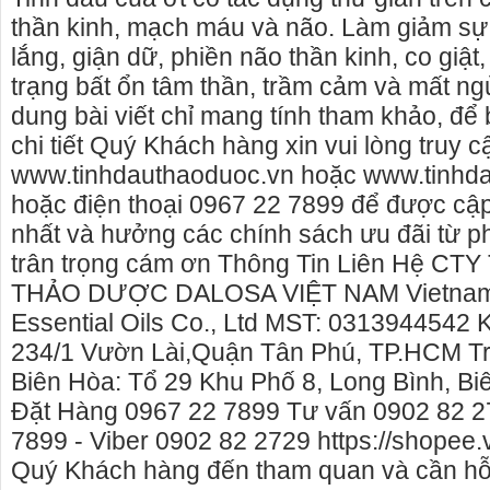
thần kinh, mạch máu và não. Làm giảm sự 
lắng, giận dữ, phiền não thần kinh, co giật,
trạng bất ổn tâm thần, trầm cảm và mất ng
dung bài viết chỉ mang tính tham khảo, để b
chi tiết Quý Khách hàng xin vui lòng truy 
www.tinhdauthaoduoc.vn hoặc www.tinhd
hoặc điện thoại 0967 22 7899 để được cập
nhất và hưởng các chính sách ưu đãi từ p
trân trọng cám ơn Thông Tin Liên Hệ CT
THẢO DƯỢC DALOSA VIỆT NAM Vietnam 
Essential Oils Co., Ltd MST: 0313944542 
234/1 Vườn Lài,Quận Tân Phú, TP.HCM T
Cho thuê nhà nguyên căn Phú Yên, chuyên cho
cho thue xe may
Biên Hòa: Tổ 29 Khu Phố 8, Long Bình, Bi
thuê nhà nguyên căn tại Phú Yên
phú yên
Đặt Hàng 0967 22 7899 Tư vấn 0902 82 2
Chúng tôi hiên đang cho thuê nhà nguyên căn
0387560028 cho 
7899 - Viber 0902 82 2729 https://shopee.
tại Tuy Hòa - Phú Yên.
thuê xe máy ở tạ
Quý Khách hàng đến tham quan và cần hỗ 