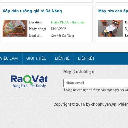
Xốp dán tường giá rẻ Đà Nẵng
Máy rửa cao á
Địa điểm:
Thuận Phước - Hải Châu
Đ
Ngày đăng:
13/10/2022
N
Loại tin:
Rao vặt Đà Nẵng
Lo
VIỆC LÀM
GIỚI THIỆU
LIÊN HỆ
LIÊN KẾT
Đăng ký nhận thông tin
Thông tin của bạn sẽ được bảo mật tuyệt đối và
Copyright © 2016 by
chophuyen.vn
. Phiê