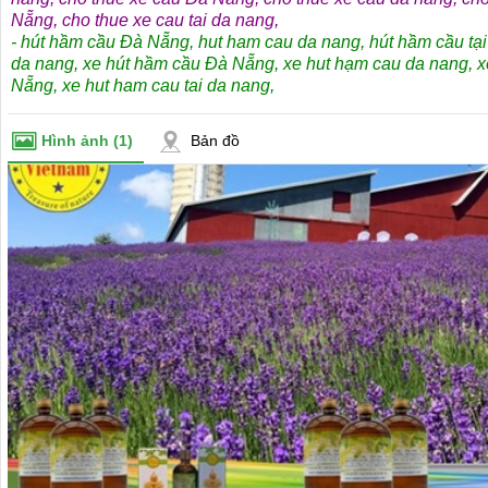
Nẵng
,
cho thue xe cau tai da nang
,
-
hút hầm cầu Đà Nẵng
,
hut ham cau da nang
,
hút hầm cầu tạ
da nang
,
xe hút hầm cầu Đà Nẵng
,
xe hut hạm cau da nang
,
x
Nẵng
,
xe hut ham cau tai da nang
,
Hình ảnh
(1)
Bản đồ