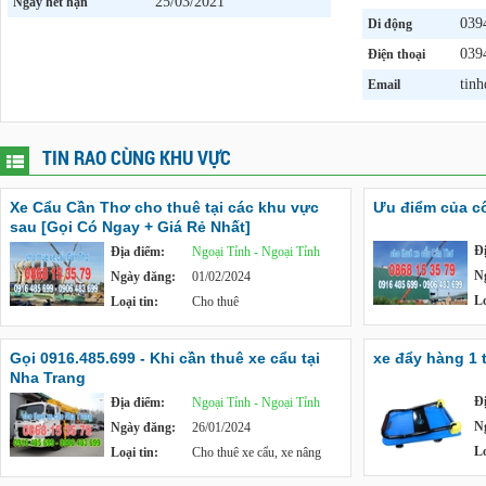
25/03/2021
Ngày hết hạn
039
Di động
039
Điện thoại
tin
Email
TIN RAO CÙNG KHU VỰC
Xe Cẩu Cần Thơ cho thuê tại các khu vực
Ưu điểm của c
sau [Gọi Có Ngay + Giá Rẻ Nhất]
Đ
Địa điểm:
Ngoại Tỉnh - Ngoại Tỉnh
N
Ngày đăng:
01/02/2024
Lo
Loại tin:
Cho thuê
Gọi 0916.485.699 - Khi cần thuê xe cẩu tại
xe đẩy hàng 1 
Nha Trang
Đ
Địa điểm:
Ngoại Tỉnh - Ngoại Tỉnh
N
Ngày đăng:
26/01/2024
Lo
Loại tin:
Cho thuê xe cẩu, xe nâng