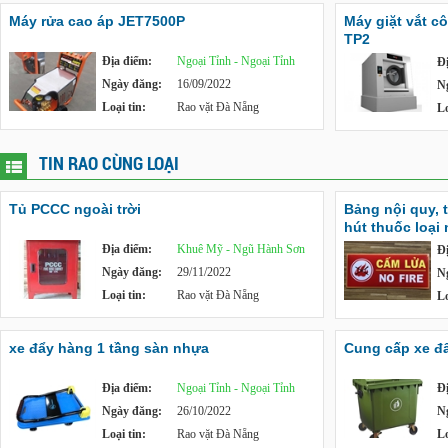
Máy rửa cao áp JET7500P
Máy giặt vắt c
TP2
Địa điểm:
Ngoại Tỉnh - Ngoại Tỉnh
Đ
Ngày đăng:
16/09/2022
N
Loại tin:
Rao vặt Đà Nẵng
Lo
TIN RAO CÙNG LOẠI
Tủ PCCC ngoài trời
Bảng nội quy, 
hút thuốc loại
Địa điểm:
Khuê Mỹ - Ngũ Hành Sơn
Đ
Ngày đăng:
29/11/2022
N
Loại tin:
Rao vặt Đà Nẵng
Lo
xe đẩy hàng 1 tầng sàn nhựa
Cung cấp xe đẩy
Địa điểm:
Ngoại Tỉnh - Ngoại Tỉnh
Đ
Ngày đăng:
26/10/2022
N
Loại tin:
Rao vặt Đà Nẵng
Lo