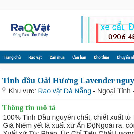
Trang chủ
Rao vặt
Cần mua
Cần bán
Cho thuê
Chuyển n
Tinh dầu Oải Hương Lavender nguy
Khu vực:
Rao vặt Đà Nẵng
- Ngoại Tỉnh 
Thông tin mô tả
100% Tinh Dầu nguyên chất, chiết xuất t
Giá Niêm yết là xuất xứ Ấn ĐộNgoài ra, c
Xuất xứ Từ: Pháp, Úc Chỉ Tiêu Chất Lượng 