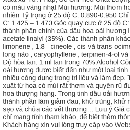
có màu vàng nhạt Mùi hương: Mùi thơm h
nhiên Tỷ trọng ở 25 độ C: 0.890-0.950 Chỉ
C: 1.425 – 1.470 Góc quay cực ở 25 độ C
thành phần chính của dầu hoa oải hương là
acetate linalyl (35%). Các thành phần khá
limonene , 1,8 - cineole , cis-và trans-ocim
long não , caryophyllene , terpinen-4-ol và
Độ hòa tan: 1 ml tan trong 70% Alcohol Cô
oải hương được biết đến như một loại tinh d
nhiều công dụng trong trị liệu và làm đẹ
xuất từ hoa có mùi rất thơm và quyến rũ 
hoa thượng hạng. Trong tinh dầu oải hươ
Cho thuê nhà nguyên căn Phú Yên, chuyên cho
cho thue xe may
thành phần làm giảm đau, khử trùng, khử m
thuê nhà nguyên căn tại Phú Yên
phú yên
sẹo và chữa các vết thương… Lưu ý Giá cả,
Chúng tôi hiên đang cho thuê nhà nguyên căn
0387560028 cho 
chỉ mang tính tham khảo, để biết thêm thông
tại Tuy Hòa - Phú Yên.
thuê xe máy ở tạ
Khách hàng xin vui lòng truy cập vào Webs