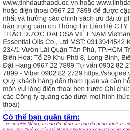
www.tinhdauthaoduoc.vn hoặc www.tinhd
hoặc điện thoại 0967 22 7899 để được cập
nhất và hưởng các chính sách ưu đãi từ p
trân trọng cám ơn Thông Tin Liên Hệ CT
THẢO DƯỢC DALOSA VIỆT NAM Vietnam 
Essential Oils Co., Ltd MST: 0313944542 
234/1 Vườn Lài,Quận Tân Phú, TP.HCM T
Biên Hòa: Tổ 29 Khu Phố 8, Long Bình, Bi
Đặt Hàng 0967 22 7899 Tư vấn 0902 82 2
7899 - Viber 0902 82 2729 https://shopee.
Quý Khách hàng đến tham quan và cần hỗ 
môn vui lòng điện thoại hẹn trước Ghi chú:
các Công ty quảng cáo dưới mọi hình thức,
thoại)
Có thể bạn quân tâm:
-
xe cẩu Đà Nẵng
,
xe cau đà nẵng
,
xe cau da nang
,
thuê xe c
nang
,
cho thuê xe cẩu Đà Nẵng
,
cho thue xe cau da nang
,
cho