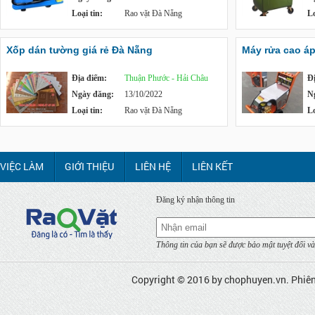
Loại tin:
Rao vặt Đà Nẵng
Lo
Xốp dán tường giá rẻ Đà Nẵng
Máy rửa cao á
Địa điểm:
Thuận Phước - Hải Châu
Đ
Ngày đăng:
13/10/2022
N
Loại tin:
Rao vặt Đà Nẵng
Lo
VIỆC LÀM
GIỚI THIỆU
LIÊN HỆ
LIÊN KẾT
Đăng ký nhận thông tin
Thông tin của bạn sẽ được bảo mật tuyệt đối và
Copyright © 2016 by
chophuyen.vn
. Phiê