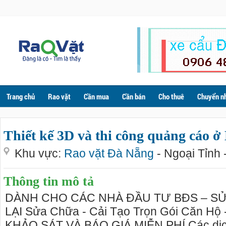
Trang chủ
Rao vặt
Cần mua
Cần bán
Cho thuê
Chuyển n
Thiết kế 3D và thi công quảng cáo
Khu vực:
Rao vặt Đà Nẵng
- Ngoại Tỉnh 
Thông tin mô tả
DÀNH CHO CÁC NHÀ ĐẦU TƯ BĐS – SỬA
LẠI Sửa Chữa - Cải Tạo Trọn Gói Căn Hộ 
KHẢO SÁT VÀ BÁO GIÁ MIỄN PHÍ Các dịc