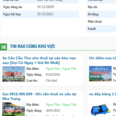
31/12/2020
Ngày đăng tin
Địa chỉ
31/12/2021
Ngày hết hạn
Di động
Điện thoại
Email
TIN RAO CÙNG KHU VỰC
Xe Cẩu Cần Thơ cho thuê tại các khu vực
Ưu điểm của c
sau [Gọi Có Ngay + Giá Rẻ Nhất]
Đ
Địa điểm:
Ngoại Tỉnh - Ngoại Tỉnh
N
Ngày đăng:
01/02/2024
Lo
Loại tin:
Cho thuê
Gọi 0916.485.699 - Khi cần thuê xe cẩu tại
xe đẩy hàng 1 
Nha Trang
Đ
Địa điểm:
Ngoại Tỉnh - Ngoại Tỉnh
N
Ngày đăng:
26/01/2024