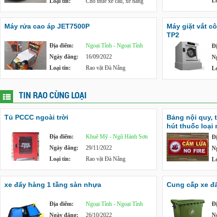
Lo
Loại tin:
Cho thuê xe cẩu, xe nâng
Máy rửa cao áp JET7500P
Máy giặt vắt c
TP2
Địa điểm:
Ngoại Tỉnh - Ngoại Tỉnh
Đ
Ngày đăng:
16/09/2022
N
Loại tin:
Rao vặt Đà Nẵng
Lo
TIN RAO CÙNG LOẠI
Tủ PCCC ngoài trời
Bảng nội quy, 
hút thuốc loại
Địa điểm:
Khuê Mỹ - Ngũ Hành Sơn
Đ
Ngày đăng:
29/11/2022
N
Loại tin:
Rao vặt Đà Nẵng
Lo
xe đẩy hàng 1 tầng sàn nhựa
Cung cấp xe đẩy
Địa điểm:
Ngoại Tỉnh - Ngoại Tỉnh
Đ
Ngày đăng:
26/10/2022
N