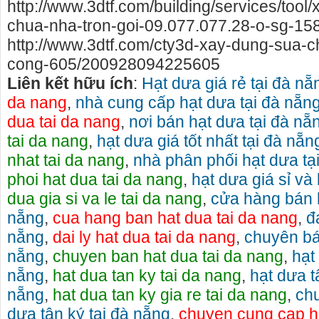
http://www.3dtf.com/building/services/tool
chua-nha-tron-goi-09.077.077.28-o-sg-15
http://www.3dtf.com/cty3d-xay-dung-sua-ch
cong-605/200928094225605
Liên kết hữu ích
:
Hạt dưa giá rẻ tại đà nẵ
da nang
,
nhà cung cấp hạt dưa tại đà nẵn
dua tai da nang
,
nơi bán hạt dưa tại đà nẵ
tai da nang
,
hạt dưa giá tốt nhất tại đà nẵn
nhat tai da nang
,
nhà phân phối hạt dưa tạ
phoi hat dua tai da nang
,
hạt dưa giá sỉ và 
dua gia si va le tai da nang
,
cửa hàng bán h
nẵng
,
cua hang ban hat dua tai da nang
,
đ
nẵng
,
dai ly hat dua tai da nang
,
chuyên bá
nẵng
,
chuyen ban hat dua tai da nang
,
hạt
nẵng
,
hat dua tan ky tai da nang
,
hạt dưa t
nẵng
,
hat dua tan ky gia re tai da nang
,
ch
dưa tân ký tại đà nẵng
,
chuyen cung cap ha