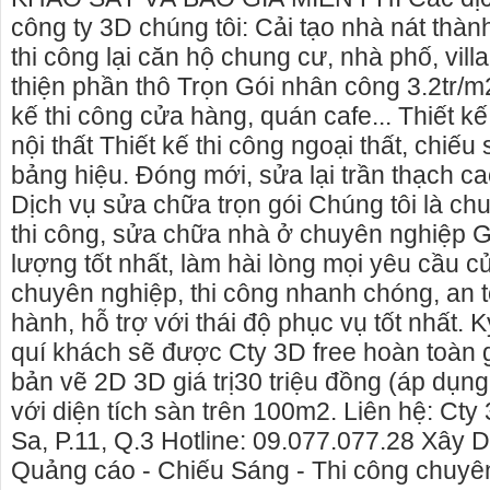
công ty 3D chúng tôi: Cải tạo nhà nát thàn
thi công lại căn hộ chung cư, nhà phố, vi
thiện phần thô Trọn Gói nhân công 3.2tr/m
kế thi công cửa hàng, quán cafe... Thiết kế
nội thất Thiết kế thi công ngoại thất, chiế
bảng hiệu. Đóng mới, sửa lại trần thạch c
Dịch vụ sửa chữa trọn gói Chúng tôi là chu
thi công, sửa chữa nhà ở chuyên nghiệp Gi
lượng tốt nhất, làm hài lòng mọi yêu cầu c
chuyên nghiệp, thi công nhanh chóng, an 
hành, hỗ trợ với thái độ phục vụ tốt nhất. 
quí khách sẽ được Cty 3D free hoàn toàn gó
 thuê nhà nguyên căn Phú Yên, chuyên cho
cho thue xe may phu yen
bản vẽ 2D 3D giá trị30 triệu đồng (áp dụng
ê nhà nguyên căn tại Phú Yên
phú yên
với diện tích sàn trên 100m2. Liên hệ: Ct
ng tôi hiên đang cho thuê nhà nguyên căn
0387560028 cho thuê xe 
Sa, P.11, Q.3 Hotline: 09.077.077.28 Xây D
 Tuy Hòa - Phú Yên.
thuê xe máy ở tại Tuy Hò
Quảng cáo - Chiếu Sáng - Thi công chuyê