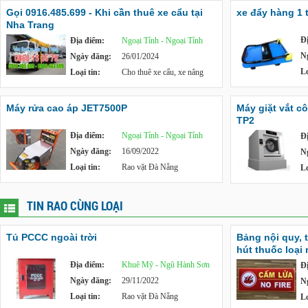
Gọi 0916.485.699 - Khi cần thuê xe cẩu tại
xe đẩy hàng 1 
Nha Trang
Đ
Địa điểm:
Ngoại Tỉnh - Ngoại Tỉnh
N
Ngày đăng:
26/01/2024
Lo
Loại tin:
Cho thuê xe cẩu, xe nâng
Máy rửa cao áp JET7500P
Máy giặt vắt c
TP2
Địa điểm:
Ngoại Tỉnh - Ngoại Tỉnh
Đ
Ngày đăng:
16/09/2022
N
Loại tin:
Rao vặt Đà Nẵng
Lo
TIN RAO CÙNG LOẠI
Tủ PCCC ngoài trời
Bảng nội quy, 
hút thuốc loại
Địa điểm:
Khuê Mỹ - Ngũ Hành Sơn
Đ
Ngày đăng:
29/11/2022
N
Loại tin:
Rao vặt Đà Nẵng
Lo