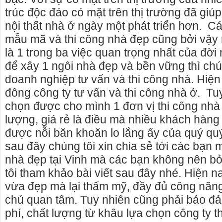
trúc độc đáo có mặt trên thị trường đã giú
nội thất nhà ở ngày một phát triển hơn. Cá
mẫu mã và thi công nhà đẹp cũng bởi vậy 
là 1 trong ba việc quan trọng nhất của đời
để xây 1 ngôi nhà đẹp và bền vững thì chú
doanh nghiệp tư vấn và thi công nhà. Hiện
đông công ty tư vấn và thi công nhà ở. Tu
chọn được cho mình 1 đơn vị thi công nhà 
lượng, giá rẻ là điều mà nhiều khách hàng
được nỗi băn khoăn lo lắng ấy của quý quý
sau đây chúng tôi xin chia sẻ tới các bạn m
nhà đẹp tại Vinh mà các bạn không nên b
hà nguyên căn Phú Yên, chuyên cho
cho thue xe may phu yen - cho 
tôi tham khảo bài viết sau đây nhé. Hiện 
guyên căn tại Phú Yên
phú yên
vừa đẹp mà lại thẩm mỹ, đầy đủ công năng
iên đang cho thuê nhà nguyên căn
0387560028 cho thuê xe máy phú
chủ quan tâm. Tuy nhiên cũng phải bảo đả
 - Phú Yên.
thuê xe máy ở tại Tuy Hòa Phú Y
phí, chất lượng từ khâu lựa chọn công ty t