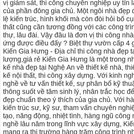
vị giám sát, thi công chuyên nghiệp uy tín l
của phần đông gia chủ. Một ngôi nhà đẹp đ
lệ kiến trúc, hình khối mà còn đòi hỏi bố c
thất cũng cần tương đồng với các công trì
thự, lâu đài. Vậy đâu là đơn vị thi công nh
ứng được điều đấy ? Biệt thự vườn cấp 4
Kiến Gia Hưng - Địa chỉ thi công nhà đẹp tạ
lượng,giá rẻ Kiến Gia Hưng là một trong n
kế nhà đẹp tại Nghệ An về thiết kế nhà, thiế
kế nội thất, thi công xây dựng. Với kinh n
nghề về tư vấn thiết kế, sự phân bổ kỹ thu
thông suốt về tâm sinh lý, nhân trắc học để
đẹp chuẩn theo ý thích của gia chủ. Với h
kiến trúc sư, kỹ sư, tham vấn chuyên nghiệ
tạo, năng động, nhiệt tình, hàng ngũ công 
nghề lâu năm trong lĩnh vực xây dựng, Ki
mang ra thị trường hàng trăm công trình nh