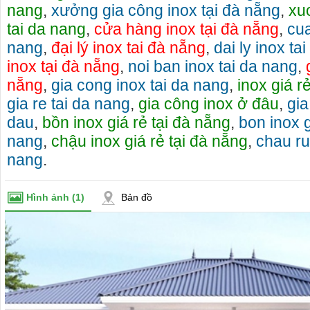
nang
,
xưởng gia công inox tại đà nẵng
,
xu
tai da nang
,
cửa hàng inox tại đà nẵng
,
cua
nang
,
đại lý inox tai đà nẵng
,
dai ly inox ta
inox tại đà nẵng
,
noi ban inox tai da nang
,
nẵng
,
gia cong inox tai da nang
,
inox giá r
gia re tai da nang
,
gia công inox ở đâu
,
gia
dau
,
bồn inox giá rẻ tại đà nẵng
,
bon inox g
nang
,
chậu inox giá rẻ tại đà nẵng
,
chau ru
nang
.
Hình ảnh
(1)
Bản đồ