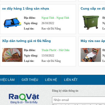
xe đẩy hàng 1 tầng sàn nhựa
Cung cấp xe đẩy
Địa điểm:
Ngoại Tỉnh - Ngoại Tỉnh
Đ
Ngày đăng:
26/10/2022
N
Loại tin:
Rao vặt Đà Nẵng
Lo
Xốp dán tường giá rẻ Đà Nẵng
Máy rửa cao á
Địa điểm:
Thuận Phước - Hải Châu
Đ
Ngày đăng:
13/10/2022
N
Loại tin:
Rao vặt Đà Nẵng
Lo
VIỆC LÀM
GIỚI THIỆU
LIÊN HỆ
LIÊN KẾT
Đăng ký nhận thông tin