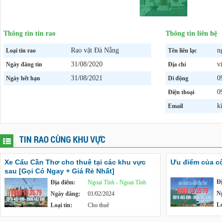
Thông tin tin rao
Thông tin liên hệ
Rao vặt Đà Nẵng
n
Loại tin rao
Tên liên lạc
31/08/2020
v
Ngày đăng tin
Địa chỉ
31/08/2021
0
Ngày hết hạn
Di động
0
Điện thoại
k
Email
TIN RAO CÙNG KHU VỰC
Xe Cẩu Cần Thơ cho thuê tại các khu vực
Ưu điểm của c
sau [Gọi Có Ngay + Giá Rẻ Nhất]
Đ
Địa điểm:
Ngoại Tỉnh - Ngoại Tỉnh
N
Ngày đăng:
01/02/2024
Lo
Loại tin:
Cho thuê