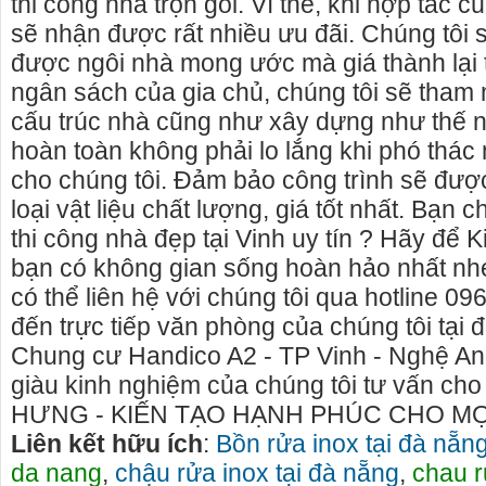
thi công nhà trọn gói. Vì thế, khi hợp tác c
sẽ nhận được rất nhiều ưu đãi. Chúng tôi 
được ngôi nhà mong ước mà giá thành lại 
ngân sách của gia chủ, chúng tôi sẽ tha
cấu trúc nhà cũng như xây dựng như thế nà
hoàn toàn không phải lo lắng khi phó thác
cho chúng tôi. Đảm bảo công trình sẽ đư
loại vật liệu chất lượng, giá tốt nhất. Bạn 
thi công nhà đẹp tại Vinh uy tín ? Hãy để 
bạn có không gian sống hoàn hảo nhất nh
có thể liên hệ với chúng tôi qua hotline 0
đến trực tiếp văn phòng của chúng tôi tại đ
Chung cư Handico A2 - TP Vinh - Nghệ A
giàu kinh nghiệm của chúng tôi tư vấn ch
HƯNG - KIẾN TẠO HẠNH PHÚC CHO MỌI
Liên kết hữu ích
:
Bồn rửa inox tại đà nẵn
da nang
,
chậu rửa inox tại đà nẵng
,
chau r