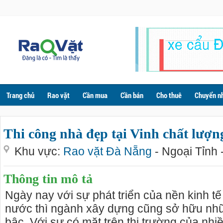
Trang chủ
Rao vặt
Cần mua
Cần bán
Cho thuê
Chuyển n
Thi công nhà đẹp tại Vinh chất lượng
Khu vực:
Rao vặt Đà Nẵng
- Ngoại Tỉnh 
Thông tin mô tả
Ngày nay với sự phát triển của nền kinh t
nước thì ngành xây dựng cũng sở hữu nhữ
bậc. Với sự có mặt trên thị trường của nhiề