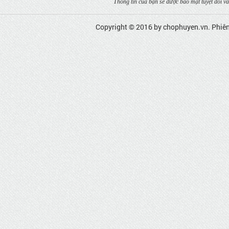
Thông tin của bạn sẽ được bảo mật tuyệt đối và
Copyright © 2016 by
chophuyen.vn
. Phiê