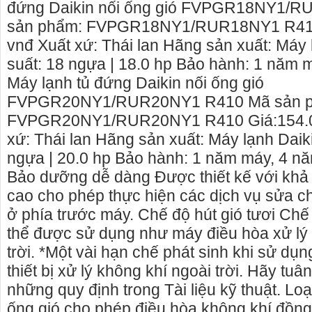
đứng Daikin nối ống gió FVPGR18NY1
sản phẩm: FVPGR18NY1/RUR18NY1 R410 
vnđ Xuất xứ: Thái lan Hãng sản xuất: Máy
suất: 18 ngựa | 18.0 hp Bảo hành: 1 năm m
Máy lạnh tủ đứng Daikin nối ống gió
FVPGR20NY1/RUR20NY1 R410 Mã sản 
FVPGR20NY1/RUR20NY1 R410 Giá:154.0
xứ: Thái lan Hãng sản xuất: Máy lạnh Dai
ngựa | 20.0 hp Bảo hành: 1 năm máy, 4 n
Bảo dưỡng dễ dàng Được thiết kế với kh
cao cho phép thực hiện các dịch vụ sửa 
ở phía trước máy. Chế độ hút gió tươi Chế 
thể được sử dụng như máy điều hòa xử lý 
trời. *Một vài hạn chế phát sinh khi sử dụn
thiết bị xử lý không khí ngoài trời. Hãy tu
những quy định trong Tài liệu kỹ thuật. Loạ
ống gió cho phép điều hòa không khí đồng