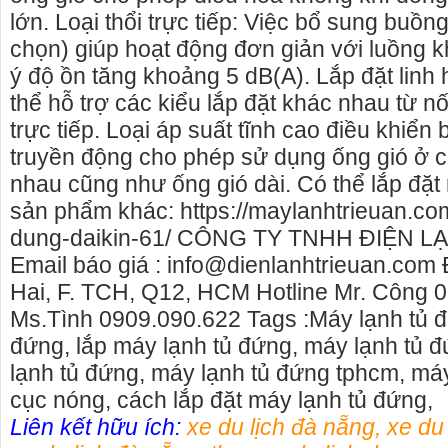
lớn. Loại thổi trực tiếp: Việc bổ sung buồng
chọn) giúp hoạt động đơn giản với luồng khí
ý độ ồn tăng khoảng 5 dB(A). Lắp đặt linh
thể hỗ trợ các kiểu lắp đặt khác nhau từ nố
trực tiếp. Loại áp suất tĩnh cao điều khiển
truyền động cho phép sử dụng ống gió ở 
nhau cũng như ống gió dài. Có thể lắp đặt 
sản phẩm khác: https://maylanhtrieuan.co
dung-daikin-61/ CÔNG TY TNHH ĐIỆN L
Email báo giá : info@dienlanhtrieuan.com 
Hai, F. TCH, Q12, HCM Hotline Mr. Công 
Ms.Tình 0909.090.622 Tags :Máy lạnh tủ đ
đứng, lắp máy lạnh tủ đứng, máy lạnh tủ đ
lạnh tủ đứng, máy lạnh tủ đứng tphcm, má
cục nóng, cách lắp đặt máy lạnh tủ đứng,
Liên kết hữu ích:
xe du lịch đà nẵng
,
xe du