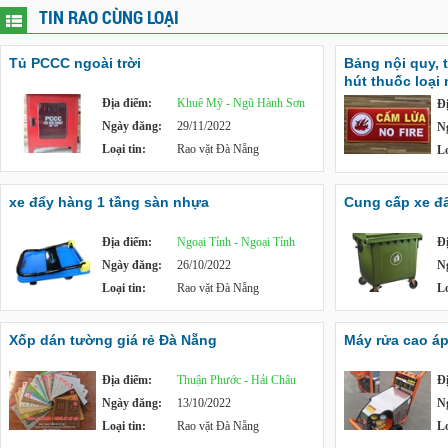
TIN RAO CÙNG LOẠI
Tủ PCCC ngoài trời
Bảng nội quy, 
hút thuốc loại
Địa điểm:
Khuê Mỹ - Ngũ Hành Sơn
Đ
Ngày đăng:
29/11/2022
N
Loại tin:
Rao vặt Đà Nẵng
Lo
xe đẩy hàng 1 tầng sàn nhựa
Cung cấp xe đẩy
Địa điểm:
Ngoại Tỉnh - Ngoại Tỉnh
Đ
Ngày đăng:
26/10/2022
N
Loại tin:
Rao vặt Đà Nẵng
Lo
Xốp dán tường giá rẻ Đà Nẵng
Máy rửa cao á
Địa điểm:
Thuận Phước - Hải Châu
Đ
Ngày đăng:
13/10/2022
N
Loại tin:
Rao vặt Đà Nẵng
Lo