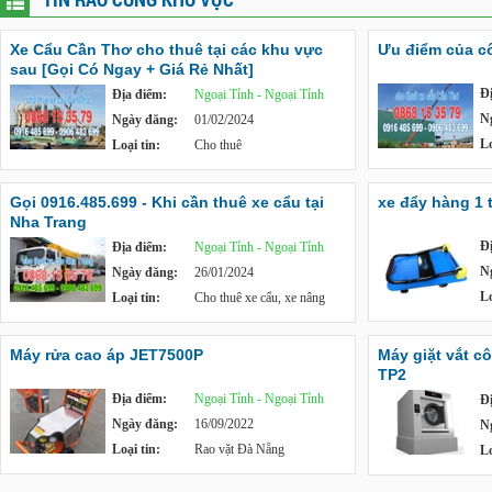
Xe Cẩu Cần Thơ cho thuê tại các khu vực
Ưu điểm của c
sau [Gọi Có Ngay + Giá Rẻ Nhất]
Đ
Địa điểm:
Ngoại Tỉnh - Ngoại Tỉnh
N
Ngày đăng:
01/02/2024
Lo
Loại tin:
Cho thuê
Gọi 0916.485.699 - Khi cần thuê xe cẩu tại
xe đẩy hàng 1 
Nha Trang
Đ
Địa điểm:
Ngoại Tỉnh - Ngoại Tỉnh
N
Ngày đăng:
26/01/2024
Lo
Loại tin:
Cho thuê xe cẩu, xe nâng
Máy rửa cao áp JET7500P
Máy giặt vắt c
TP2
Địa điểm:
Ngoại Tỉnh - Ngoại Tỉnh
Đ
Ngày đăng:
16/09/2022
N
Loại tin:
Rao vặt Đà Nẵng
Lo