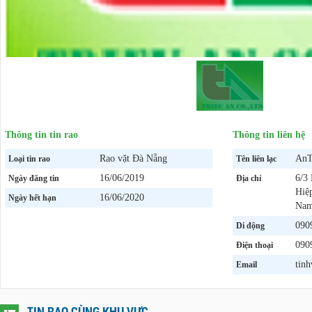
Thông tin tin rao
Thông tin liên hệ
Rao vặt Đà Nẵng
AnT
Loại tin rao
Tên liên lạc
16/06/2019
6/3
Ngày đăng tin
Địa chỉ
Hiệ
16/06/2020
Ngày hết hạn
Nam
090
Di động
090
Điện thoại
tin
Email
TIN RAO CÙNG KHU VỰC