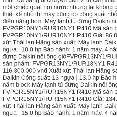
minh dễ dàng di chuyển đến vị trí cần thi
một chiếc quạt hơi nước nhưng lại không g
thiết kế nhỏ thì máy cũng có công suất nhỏ 
điện năng hơn. Máy lạnh tủ đứng Daikin nối
FVPGR10NY1/RUR10NY1 R410 Mã sản 
FVPGR10NY1/RUR10NY1 R410 Giá: 86.00
xứ: Thái lan Hãng sản xuất: Máy lạnh Dai
ngựa | 10.0 hp Bảo hành: 1 năm máy, 4 nă
đứng Daikin nối ống gióFVPGR13NY1/
sản phẩm: FVPGR13NY1/RUR13NY1 R410
116.300.000 vnđ Xuất xứ: Thái lan Hãng sả
Daikin Công suất: 13 ngựa | 13.0 hp Bảo h
năm block Máy lạnh tủ đứng Daikin nối ống
ê nhà nguyên căn Phú Yên, chuyên cho
cho thue xe may phu yen - c
FVPGR15NY1/RUR15NY1 R410 Mã sản 
à nguyên căn tại Phú Yên
phú yên
FVPGR15NY1/RUR15NY1 R410 Giá: 134.5
i hiên đang cho thuê nhà nguyên căn
0387560028 cho thuê xe máy 
xứ: Thái lan Hãng sản xuất: Máy lạnh Dai
Hòa - Phú Yên.
thuê xe máy ở tại Tuy Hòa Ph
ngựa | 15.0 hp Bảo hành: 1 năm máy, 4 n