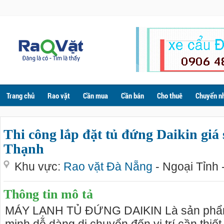
Trang chủ
Rao vặt
Cần mua
Cần bán
Cho thuê
Chuyển n
Thi công lắp đặt tủ đứng Daikin giá
Thạnh
Khu vực:
Rao vặt Đà Nẵng
- Ngoại Tỉnh 
Thông tin mô tả
MÁY LẠNH TỦ ĐỨNG DAIKIN Là sản phẩm