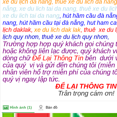
xe du lịch đà nẵng
,
thue xe du lich da nan
nẵng
,
xe du lich tai da nang
,
thuê xe du lịc
xe du lich tai da nang
,
hút hầm cầu đà nẵn
nang
,
hút hầm cầu tại đà nẵng
,
hut ham ca
lịch daklak
,
xe du lich dak lak
,
thuê xe du l
lịch quy nhơn
,
thuê xe du lịch quy nhơn
,
Trường hợp hợp quý khách gọi chúng 
hoặc không liên lạc được, quý khách v
dòng chữ
Để Lại Thông Tin
bên dưới v
của quý vị và gửi đến chúng tôi (miễn
nhân viên hổ trợ miễn phí của chúng tôi
quý vị ngay lập tức.
ĐỂ LẠI THÔNG TIN
Trân trọng cám ơn!
Hình ảnh
(1)
Bản đồ