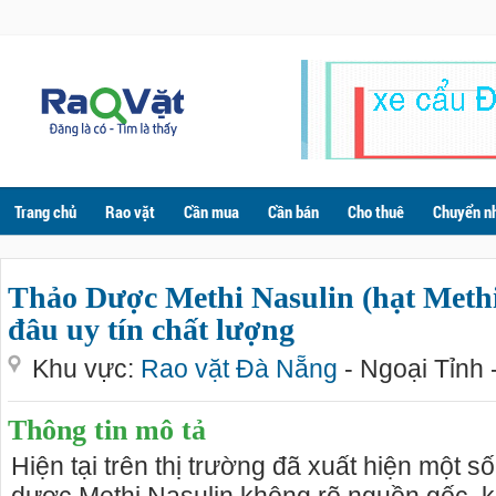
Trang chủ
Rao vặt
Cần mua
Cần bán
Cho thuê
Chuyển n
Thảo Dược Methi Nasulin (hạt Meth
đâu uy tín chất lượng
Khu vực:
Rao vặt Đà Nẵng
- Ngoại Tỉnh 
Thông tin mô tả
Hiện tại trên thị trường đã xuất hiện một 