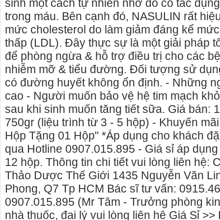
sinh một cách tự nhiên nhờ đó có tác dụn
trong máu. Bên cạnh đó, NASULIN rất hiệu
mức cholesterol do làm giảm đáng kể mức 
thấp (LDL). Đây thực sự là một giải pháp t
để phòng ngừa & hỗ trợ điều trị cho các 
nhiễm mỡ & tiểu đường. Đối tượng sử dụn
có đường huyết không ổn định. - Những ng
cao - Người muốn bảo vệ hệ tim mạch kh
sau khi sinh muốn tăng tiết sữa. Giá bán: 
750gr (liệu trình từ 3 - 5 hộp) - Khuyến m
Hộp Tặng 01 Hộp" *Áp dụng cho khách đặt
qua Hotline 0907.015.895 - Giá sỉ áp dụn
12 hộp. Thông tin chi tiết vui lòng liên hệ
Thảo Dược Thế Giới 1435 Nguyễn Văn Lin
Phong, Q7 Tp HCM Bác sĩ tư vấn: 0915.464
0907.015.895 (Mr Tâm - Trưởng phòng kin
nhà thuốc, đại lý vui lòng liên hệ Giá Sỉ >> 