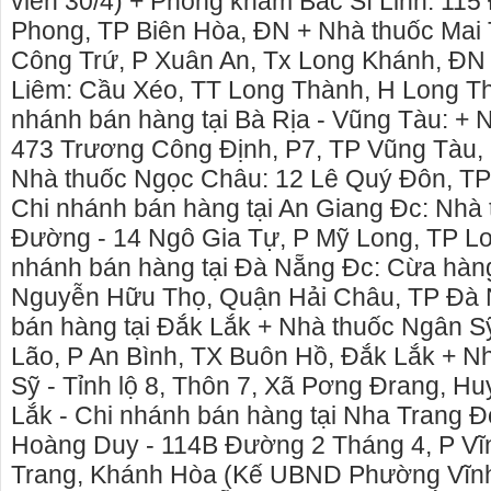
viên 30/4) + Phòng khám Bác Sĩ Linh: 115
Phong, TP Biên Hòa, ĐN + Nhà thuốc Mai
Công Trứ, P Xuân An, Tx Long Khánh, ĐN
Liêm: Cầu Xéo, TT Long Thành, H Long Th
nhánh bán hàng tại Bà Rịa - Vũng Tàu: +
473 Trương Công Định, P7, TP Vũng Tàu,
Nhà thuốc Ngọc Châu: 12 Lê Quý Đôn, TP
Chi nhánh bán hàng tại An Giang Đc: Nhà
Đường - 14 Ngô Gia Tự, P Mỹ Long, TP Lo
nhánh bán hàng tại Đà Nẵng Đc: Cừa hàn
Nguyễn Hữu Thọ, Quận Hải Châu, TP Đà 
bán hàng tại Đắk Lắk + Nhà thuốc Ngân S
Lão, P An Bình, TX Buôn Hồ, Đắk Lắk + N
Sỹ - Tỉnh lộ 8, Thôn 7, Xã Pơng Đrang, H
Lắk - Chi nhánh bán hàng tại Nha Trang Đ
Hoàng Duy - 114B Đường 2 Tháng 4, P V
Trang, Khánh Hòa (Kế UBND Phường Vĩn