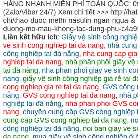
HÀNG NHANH MIỄN PHÍ TOÀN QUỐC: 09
(Zalo/Viber 24/7) Xem chi tiết >>> http://h
chi/thao-duoc-methi-nasulin-ngan-ngua-&-ho
duong-mo-mau-khong-tac-dung-phu-c4a95
Liên kết hữu ích
:
Giấy vệ sinh công nghiệ
ve sinh cong nghiep tai da nang
,
nhà cung 
công nghiệp tại đà nẵng
,
nha cung cap gia
nghiep tai da nang
,
nhà phân phối giấy vệ
tại đà nẵng
,
nha phan phoi giay ve sinh co
nang
,
giấy vệ sinh công nghiệp giá rẻ tại 
cong nghiep gia re tai da nang,
GVS công n
nẵng
,
GVS cong nghiep tai da nang
,
nhà p
nghiệp tại đà nẵng
,
nha phan phoi GVS con
nang
,
chuyên cung cấp GVS công nghiệp t
cung cap GVS cong nghiep tai da nang
,
nơ
công nghiệp tại đà nẵng
,
noi ban giay ve s
da nang
,
mua giấy vệ sinh công nghiệp ở 