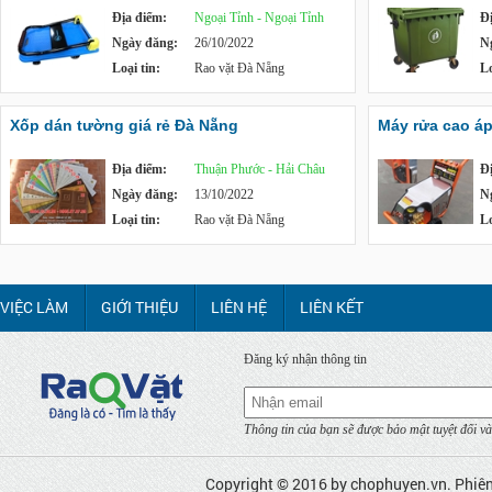
Địa điểm:
Ngoại Tỉnh - Ngoại Tỉnh
Đ
Ngày đăng:
26/10/2022
N
Loại tin:
Rao vặt Đà Nẵng
Lo
Xốp dán tường giá rẻ Đà Nẵng
Máy rửa cao á
Địa điểm:
Thuận Phước - Hải Châu
Đ
Ngày đăng:
13/10/2022
N
Loại tin:
Rao vặt Đà Nẵng
Lo
VIỆC LÀM
GIỚI THIỆU
LIÊN HỆ
LIÊN KẾT
Đăng ký nhận thông tin
Thông tin của bạn sẽ được bảo mật tuyệt đối và
Copyright © 2016 by
chophuyen.vn
. Phiê