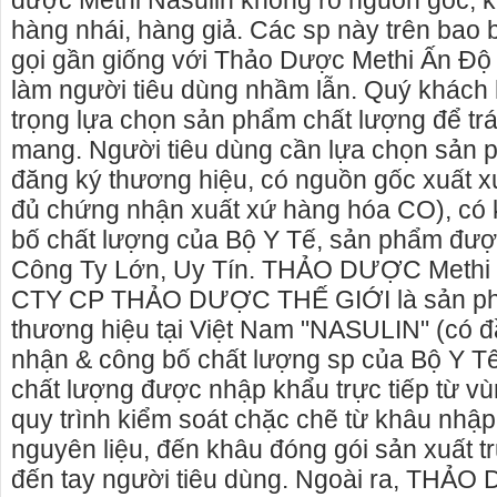
dược Methi Nasulin không rõ nguồn gốc, 
hàng nhái, hàng giả. Các sp này trên bao b
gọi gần giống với Thảo Dược Methi Ấn Đ
làm người tiêu dùng nhầm lẫn. Quý khách
trọng lựa chọn sản phẩm chất lượng để trán
mang. Người tiêu dùng cần lựa chọn sản
đăng ký thương hiệu, có nguồn gốc xuất x
đủ chứng nhận xuất xứ hàng hóa CO), có 
bố chất lượng của Bộ Y Tế, sản phẩm đượ
Công Ty Lớn, Uy Tín. THẢO DƯỢC Methi 
CTY CP THẢO DƯỢC THẾ GIỚI là sản ph
thương hiệu tại Việt Nam "NASULIN" (có đ
nhận & công bố chất lượng sp của Bộ Y Tế
chuyên cho
cho thue xe may phu yen - cho thuê xe máy
Giấy vệ si
chất lượng được nhập khẩu trực tiếp từ v
phú yên
phân phối 
quy trình kiểm soát chặc chẽ từ khâu nhậ
Nẵng
uyên căn
0387560028 cho thuê xe máy phú yên - Cho
nguyên liệu, đến khâu đóng gói sản xuất 
Chúng tôi 
thuê xe máy ở tại Tuy Hòa Phú Yên
đến tay người tiêu dùng. Ngoài ra, THẢ
sinh công n