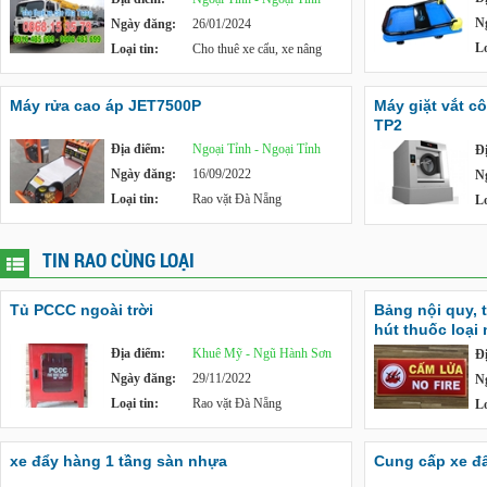
N
Ngày đăng:
26/01/2024
Lo
Loại tin:
Cho thuê xe cẩu, xe nâng
Máy rửa cao áp JET7500P
Máy giặt vắt c
TP2
Địa điểm:
Ngoại Tỉnh - Ngoại Tỉnh
Đ
Ngày đăng:
16/09/2022
N
Loại tin:
Rao vặt Đà Nẵng
Lo
TIN RAO CÙNG LOẠI
Tủ PCCC ngoài trời
Bảng nội quy, 
hút thuốc loại
Địa điểm:
Khuê Mỹ - Ngũ Hành Sơn
Đ
Ngày đăng:
29/11/2022
N
Loại tin:
Rao vặt Đà Nẵng
Lo
xe đẩy hàng 1 tầng sàn nhựa
Cung cấp xe đẩy