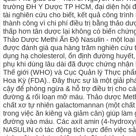
trường ĐH Y Dược TP HCM, đại diện hội 
tài nghiên cứu cho biết, kết quả công trình
thành công vì chi phí điều trị bằng thảo d
thấp hơn tân dược lại không có biến chứn
Thảo Dược Methi Ấn Độ Nasulin - một loại
được đánh giá qua hàng trăm nghiên cứu tr
dụng hạ cholesterol, ổn định đường huyết
phụ khi dùng lâu dài đã được chứng nhận 
Thế giới (WHO) và Cục Quản lý Thực ph
Hoa Kỳ (FDA).. Đây thực sự là một giải phá
cậy để phòng ngừa & hỗ trợ điều trị cho c
đường & rối loạn mỡ máu. Thảo dược Me
chất xơ tự nhiên galactomannan (một chấ
trong việc ăn kiêng và giảm cân) giúp làm 
đường vào máu. Các axít amin (4-hydroxyi
NASULIN có tác động tích cực đến việc sản