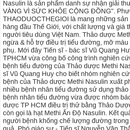
liên hê 09
Nasulin là sản phẩm danh sự nhận giải 
VÀNG VÌ SỨC KHỎE CỘNG ĐỒNG". Phươ
THAODUOCTHEGIOI là mang những sản 
hàng đầu Thế Giới, với chất lượng và giá t
người tiêu dùng Việt Nam. Thảo dược Meth
ngừa & hỗ trợ điều trị tiểu đường, mỡ máu
phụ. Mới đây Tiến sĩ - bác sĩ Vũ Quang H
TPHCM vừa công bố công trình nghiên cứ
bệnh tiểu đường của Thảo dược Methi Nasul
sĩ Vũ Quang Huy cho biết nhóm nghiên cứ
bệnh của Thảo dược Methi Nasulin xuất phá
nhiều bệnh nhân tiểu đường sử dụng thảo
bệnh nhân tiểu đường vừa được nhóm bác
dược TP HCM điều trị thử bằng Thảo Dược
còn gọi là hạt Methi Ấn Độ Nasulin. Kết qu
người bệnh khống chế lượng đường trong
quả. Phó giáo sư - Tiến sĩ Nguyễn Văn Thắ