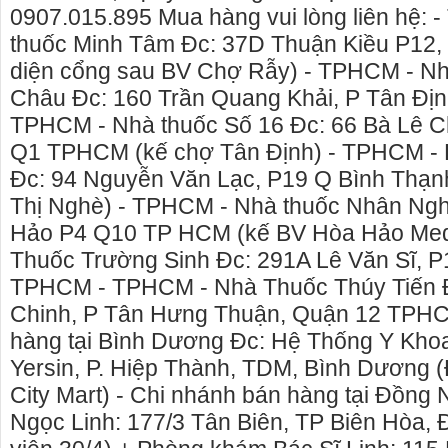
0907.015.895 Mua hàng vui lòng liên hệ:
thuốc Minh Tâm Đc: 37D Thuận Kiều P12
diện cổng sau BV Chợ Rẫy) - TPHCM - N
Châu Đc: 160 Trần Quang Khải, P Tân Đị
TPHCM - Nhà thuốc Số 16 Đc: 66 Bà Lê C
Q1 TPHCM (kế chợ Tân Định) - TPHCM - 
Đc: 94 Nguyễn Văn Lạc, P19 Q Bình Thạ
Thị Nghè) - TPHCM - Nhà thuốc Nhân Ngh
Hảo P4 Q10 TP HCM (kế BV Hòa Hảo Med
Thuốc Trường Sinh Đc: 291A Lê Văn Sĩ, P
TPHCM - TPHCM - Nhà Thuốc Thúy Tiến Đ
Chinh, P Tân Hưng Thuận, Quận 12 TPHC
hàng tại Bình Dương Đc: Hệ Thống Y Khoa
Yersin, P. Hiệp Thành, TDM, Bình Dương (Đ
City Mart) - Chi nhánh bán hàng tại Đồng 
Ngọc Linh: 177/3 Tân Biên, TP Biên Hòa, 