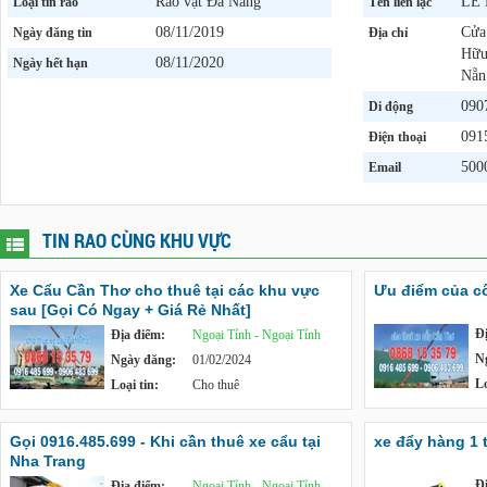
Rao vặt Đà Nẵng
LÊ
Loại tin rao
Tên liên lạc
08/11/2019
Cửa
Ngày đăng tin
Địa chỉ
Hữu
08/11/2020
Ngày hết hạn
Nẵn
090
Di động
091
Điện thoại
500
Email
TIN RAO CÙNG KHU VỰC
Xe Cẩu Cần Thơ cho thuê tại các khu vực
Ưu điểm của c
sau [Gọi Có Ngay + Giá Rẻ Nhất]
Đ
Địa điểm:
Ngoại Tỉnh - Ngoại Tỉnh
N
Ngày đăng:
01/02/2024
Lo
Loại tin:
Cho thuê
Gọi 0916.485.699 - Khi cần thuê xe cẩu tại
xe đẩy hàng 1 
Nha Trang
Đ
Địa điểm:
Ngoại Tỉnh - Ngoại Tỉnh