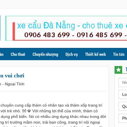
án
Cho thuê
Chuyển nhượng
Dịch vụ
Thiết kế web
Tin tức
u vui chơi
h - Ngoại Tỉnh
Lo
uyên cung cấp thảm cỏ nhân tạo và thảm xốp trang trí
Qu
với trẻ nhỏ. 👐 💎 Với những lợi thế của mình, thảm cỏ
dụng phổ biến. Nó có nhiều ứng dụng khác nhau trong đời
Ph
ang trí trường mầm non, trải ban công, trang trí nội ngoại