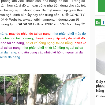
sàn phòng làm việc, khách sạn, nhà hàng, bể bơi... Trong đó,
tâm hơn cả vì độ an toàn cũng như tiện dụng cho các trẻ.
ho mọi vị trí, không gian. Bề mặt mềm giúp giảm thiểu
 trơn ngã, dính bùn lầy hay côn trùng cắn. 🌷 🔴 CÔNG TY
 🍀 Website: www.thietbimamnonanhduong.com 🌺
T
hduongdpht / ☎ ☎ ☎ Hotline: 0902 785 594 Ms .Thủy 🌺
 nẵng
,
may do nhiet do tai da nang
,
nhà phân phối máy đo
o nhiet do tai da nang
,
chuyên cung cấp máy đo nhiệt độ
t do tai da nang
,
nhiệt kế hồng ngoại tại đà nẵng
,
nhiệt kế
ai tai da nang
,
nhà phân phối nhiệt kế hồng ngoại tại đà
tai da nang
,
chuyên cung cấp nhiệt kế hồng ngoại tại đà
i tai da nang
.
ên, chuyên cho
cho thue xe may phu yen - cho thuê xe máy
Giấy 
ên
phú yên
phân 
Nẵng
hà nguyên căn
0387560028 cho thuê xe máy phú yên - Cho
Chúng
thuê xe máy ở tại Tuy Hòa Phú Yên
sinh 