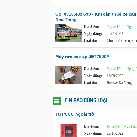
Gọi 0916.485.699 - Khi cần thuê xe cẩu 
Nha Trang
Địa điểm:
Ngoại Tỉnh - Ngoại 
Ngày đăng:
26/01/2024
Loại tin:
Cho thuê xe cẩu, xe
Máy rửa cao áp JET7500P
Địa điểm:
Ngoại Tỉnh - Ngoại 
Ngày đăng:
16/09/2022
Loại tin:
Rao vặt Đà Nẵng
TIN RAO CÙNG LOẠI
Tủ PCCC ngoài trời
Địa điểm:
Khuê Mỹ - Ngũ Hàn
Ngày đăng:
29/11/2022