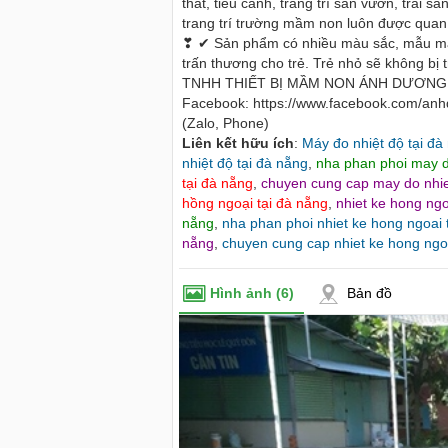
thất, tiểu cảnh, trang trí sân vườn, trải 
trang trí trường mầm non luôn được quan 
❣ ✔ Sản phẩm có nhiều màu sắc, mẫu mã c
trấn thương cho trẻ. Trẻ nhỏ sẽ không bị
TNHH THIẾT BỊ MẦM NON ÁNH DƯƠNG 🌝
Facebook: https://www.facebook.com/an
(Zalo, Phone)
Liên kết hữu ích
:
Máy đo nhiệt độ tại đà
nhiệt độ tại đà nẵng
,
nha phan phoi may d
tại đà nẵng
,
chuyen cung cap may do nhie
hồng ngoại tại đà nẵng
,
nhiet ke hong ngo
nẵng
,
nha phan phoi nhiet ke hong ngoai 
nẵng
,
chuyen cung cap nhiet ke hong ngoa
Hình ảnh
(6)
Bản đồ
e du lịch tại Đà Nẵng - Cho thuê xe
Cho thuê nhà nguyên căn Phú Y
à Nẵng
thuê nhà nguyên căn tại Phú Y
99 - 0916 485699 - 0868 153579 cho
Chúng tôi hiên đang cho thuê n
 lịch đà nẵng, thuê xe du lịch đà nẵng,
tại Tuy Hòa - Phú Yên.
 đà nẵng,