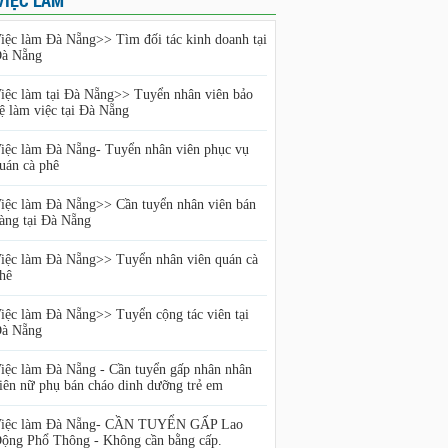
VIỆC LÀM
iệc làm Đà Nẵng>> Tìm đối tác kinh doanh tại
à Nẵng
iệc làm tại Đà Nẵng>> Tuyển nhân viên bảo
ệ làm việc tại Đà Nẵng
iệc làm Đà Nẵng- Tuyển nhân viên phục vụ
uán cà phê
iệc làm Đà Nẵng>> Cần tuyển nhân viên bán
àng tại Đà Nẵng
iệc làm Đà Nẵng>> Tuyển nhân viên quán cà
hê
iệc làm Đà Nẵng>> Tuyển cộng tác viên tại
à Nẵng
iệc làm Đà Nẵng - Cần tuyển gấp nhân nhân
iên nữ phụ bán cháo dinh dưỡng trẻ em
iệc làm Đà Nẵng- CẦN TUYỂN GẤP Lao
ộng Phổ Thông - Không cần bằng cấp.