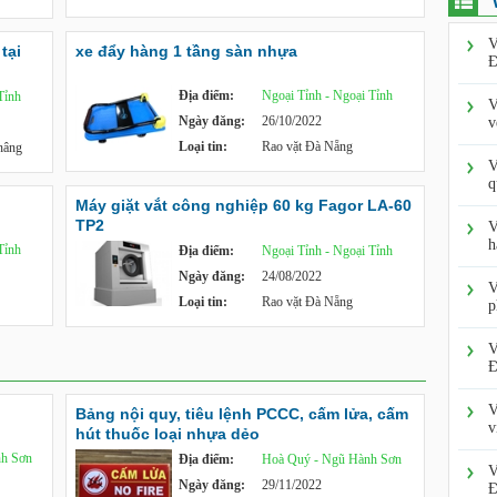
V
tại
xe đẩy hàng 1 tầng sàn nhựa
Đ
Địa điểm:
Ngoại Tỉnh - Ngoại Tỉnh
Tỉnh
V
Ngày đăng:
26/10/2022
v
Loại tin:
Rao vặt Đà Nẵng
 nâng
V
q
Máy giặt vắt công nghiệp 60 kg Fagor LA-60
TP2
V
h
Tỉnh
Địa điểm:
Ngoại Tỉnh - Ngoại Tỉnh
Ngày đăng:
24/08/2022
V
Loại tin:
Rao vặt Đà Nẵng
p
V
Đ
V
Bảng nội quy, tiêu lệnh PCCC, cấm lửa, cấm
v
hút thuốc loại nhựa dẻo
h Sơn
Địa điểm:
Hoà Quý - Ngũ Hành Sơn
V
Ngày đăng:
29/11/2022
Đ