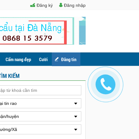
Đăng ký
Đăng nhập
Cẩm nang đẹp
Cười
Đăng tin
TÌM KIẾM
ại tin rao
ận/huyện
ường/Xã