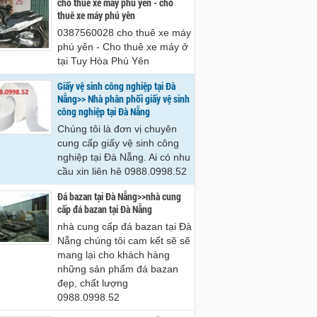
cho thue xe may phu yen - cho
hê 0988.0998.52
0988.0998.52
thuê xe máy phú yên
0387560028 cho thuê xe máy
phú yên - Cho thuê xe máy ở
tại Tuy Hòa Phú Yên
Giấy vệ sinh công nghiệp tại Đà
Nẵng>> Nhà phân phối giấy vệ sinh
công nghiệp tại Đà Nẵng
Chúng tôi là đơn vị chuyên
cung cấp giấy vệ sinh công
nghiệp tại Đà Nẵng. Ai có nhu
cầu xin liên hê 0988.0998.52
Đá bazan tại Đà Nẵng>>nhà cung
cấp đá bazan tại Đà Nẵng
nhà cung cấp đá bazan tại Đà
Nẵng chúng tôi cam kết sẽ sẽ
mang lại cho khách hàng
những sản phẩm đá bazan
đẹp, chất lượng
0988.0998.52