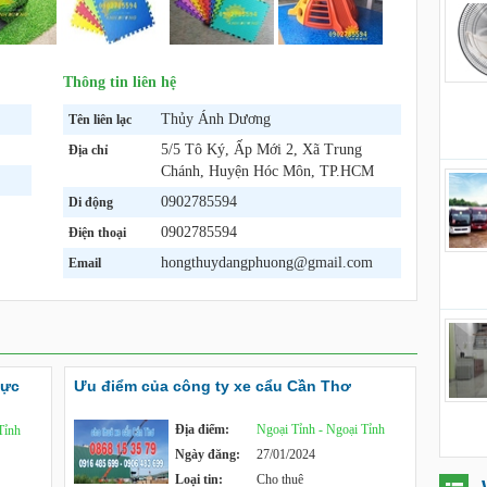
Thông tin liên hệ
Thủy Ánh Dương
Tên liên lạc
5/5 Tô Ký, Ấp Mới 2, Xã Trung
Địa chỉ
Chánh, Huyện Hóc Môn, TP.HCM
0902785594
Di động
0902785594
Điện thoại
hongthuydangphuong@gmail.com
Email
vực
Ưu điểm của công ty xe cẩu Cần Thơ
Địa điểm:
Ngoại Tỉnh - Ngoại Tỉnh
Tỉnh
Ngày đăng:
27/01/2024
Loại tin:
Cho thuê