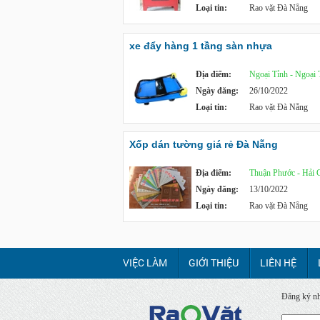
Loại tin:
Rao vặt Đà Nẵng
xe đẩy hàng 1 tầng sàn nhựa
Địa điểm:
Ngoại Tỉnh - Ngoại 
Ngày đăng:
26/10/2022
Loại tin:
Rao vặt Đà Nẵng
Xốp dán tường giá rẻ Đà Nẵng
Địa điểm:
Thuận Phước - Hải 
Ngày đăng:
13/10/2022
Loại tin:
Rao vặt Đà Nẵng
VIỆC LÀM
GIỚI THIỆU
LIÊN HỆ
Đăng ký nh