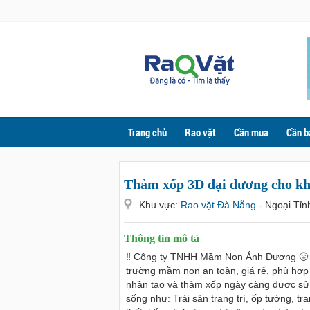
Trang chủ
Rao vặt
Cần mua
Cần b
Thảm xốp 3D đại dương cho kh
Khu vực:
Rao vặt Đà Nẵng
- Ngoại Tỉn
Thông tin mô tả
‼ Công ty TNHH Mầm Non Ánh Dương 🌝 ch
trường mầm non an toàn, giá rẻ, phù hợp 
nhân tạo và thảm xốp ngày càng được sử 
sống như: Trải sàn trang trí, ốp tường, tr