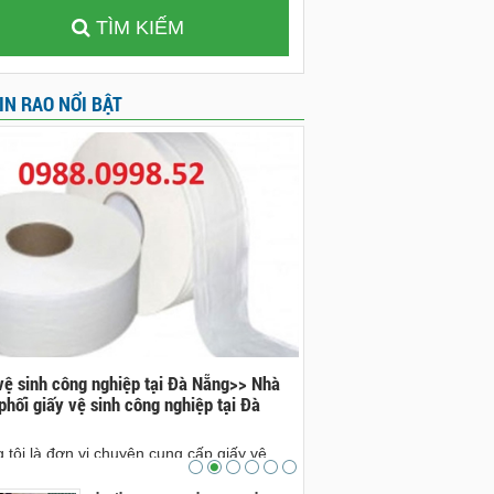
TÌM KIẾM
IN RAO NỔI BẬT
vệ sinh công nghiệp tại Đà Nẵng>> Nhà
Đá bazan tại Đà Nẵng>>nh
phối giấy vệ sinh công nghiệp tại Đà
bazan tại Đà Nẵng
nhà cung cấp đá bazan tại 
 tôi là đơn vị chuyên cung cấp giấy vệ
cam kết sẽ sẽ mang lại ch
công nghiệp tại Đà Nẵng. Ai có nhu cầu xin
sản phẩm đá bazan đẹp, ch