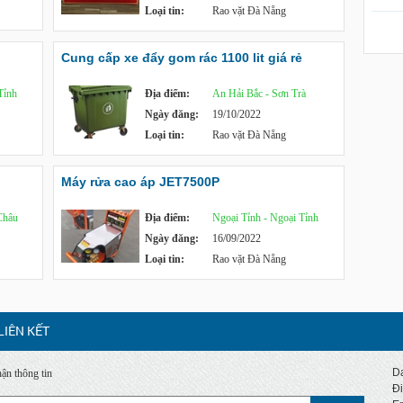
Loại tin:
Rao vặt Đà Nẵng
Cung cấp xe đẩy gom rác 1100 lit giá rẻ
Tỉnh
Địa điểm:
An Hải Bắc - Sơn Trà
Ngày đăng:
19/10/2022
Loại tin:
Rao vặt Đà Nẵng
Máy rửa cao áp JET7500P
Châu
Địa điểm:
Ngoại Tỉnh - Ngoại Tỉnh
Ngày đăng:
16/09/2022
Loại tin:
Rao vặt Đà Nẵng
LIÊN KẾT
Da
ận thông tin
Đi