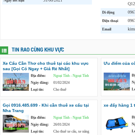
31/08/2021
Ngày hết hạn
Q12
096
Di động
096
Điện thoại
kim
Email
TIN RAO CÙNG KHU VỰC
Xe Cẩu Cần Thơ cho thuê tại các khu vực
Ưu điểm của c
sau [Gọi Có Ngay + Giá Rẻ Nhất]
Đ
Địa điểm:
Ngoại Tỉnh - Ngoại Tỉnh
N
Ngày đăng:
01/02/2024
Lo
Loại tin:
Cho thuê
Gọi 0916.485.699 - Khi cần thuê xe cẩu tại
xe đẩy hàng 1 
Nha Trang
Đ
Địa điểm:
Ngoại Tỉnh - Ngoại Tỉnh
N
Ngày đăng:
26/01/2024
Lo
Loại tin:
Cho thuê xe cẩu, xe nâng