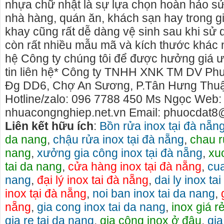
nhựa chữ nhật là sự lựa chọn hoàn hảo sử
nhà hàng, quán ăn, khách sạn hay trong gi
khay cũng rất dễ dàng vệ sinh sau khi sử 
còn rất nhiều mẫu mã và kích thước khác n
hệ Công ty chúng tôi để được hưởng giá ư
tin liên hệ* Công ty TNHH XNK TM DV Ph
Đg DD6, Chợ An Sương, P.Tân Hưng Thu
Hotline/zalo: 096 7788 450 Ms Ngọc Web:
nhuacongnghiep.net.vn Email: phuocdat
Liên kết hữu ích
:
Bồn rửa inox tại đà nẵn
da nang
,
chậu rửa inox tại đà nẵng
,
chau r
nang
,
xưởng gia công inox tại đà nẵng
,
xu
tai da nang
,
cửa hàng inox tại đà nẵng
,
cua
nang
,
đại lý inox tai đà nẵng
,
dai ly inox ta
inox tại đà nẵng
,
noi ban inox tai da nang
,
nẵng
,
gia cong inox tai da nang
,
inox giá r
gia re tai da nang
,
gia công inox ở đâu
,
gia