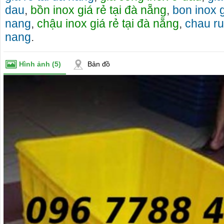
dau
,
bồn inox giá rẻ tại đà nẵng
,
bon inox g
nang
,
chậu inox giá rẻ tại đà nẵng
,
chau ru
nang
.
Hình ảnh
(5)
Bản đồ