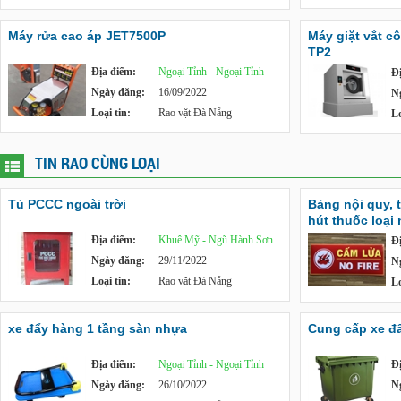
Máy rửa cao áp JET7500P
Máy giặt vắt c
TP2
Địa điểm:
Ngoại Tỉnh - Ngoại Tỉnh
Đ
Ngày đăng:
16/09/2022
N
Loại tin:
Rao vặt Đà Nẵng
Lo
TIN RAO CÙNG LOẠI
Tủ PCCC ngoài trời
Bảng nội quy, 
hút thuốc loại
Địa điểm:
Khuê Mỹ - Ngũ Hành Sơn
Đ
Ngày đăng:
29/11/2022
N
Loại tin:
Rao vặt Đà Nẵng
Lo
xe đẩy hàng 1 tầng sàn nhựa
Cung cấp xe đẩy
Địa điểm:
Ngoại Tỉnh - Ngoại Tỉnh
Đ
Ngày đăng:
26/10/2022
N