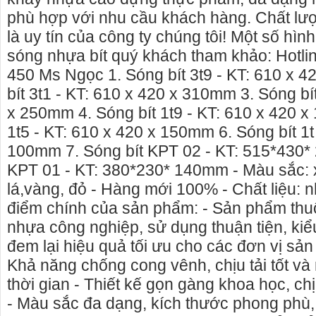
phù hợp với nhu cầu khách hàng. Chất l
là uy tín của công ty chúng tôi! Một số hìn
sóng nhựa bít quý khách tham khảo: Hotli
450 Ms Ngọc 1. Sóng bít 3t9 - KT: 610 x 
bít 3t1 - KT: 610 x 420 x 310mm 3. Sóng bít
x 250mm 4. Sóng bít 1t9 - KT: 610 x 420 x
1t5 - KT: 610 x 420 x 150mm 6. Sóng bít 1t
100mm 7. Sóng bít KPT 02 - KT: 515*430*
KPT 01 - KT: 380*230* 140mm - Màu sắc:
lá,vàng, đỏ - Hàng mới 100% - Chất liệu: 
điểm chính của sản phẩm: - Sản phẩm t
nhựa công nghiệp, sử dụng thuận tiện, kiể
uê nhà nguyên căn Phú Yên, chuyên cho
cho thue xe may phu yen - 
đem lại hiệu quả tối ưu cho các đơn vị sản
hà nguyên căn tại Phú Yên
phú yên
Khả năng chống cong vênh, chịu tải tốt và
tôi hiên đang cho thuê nhà nguyên căn
0387560028 cho thuê xe máy
thời gian - Thiết kế gọn gàng khoa học, c
y Hòa - Phú Yên.
thuê xe máy ở tại Tuy Hòa P
- Màu sắc đa dạng, kích thước phong phù