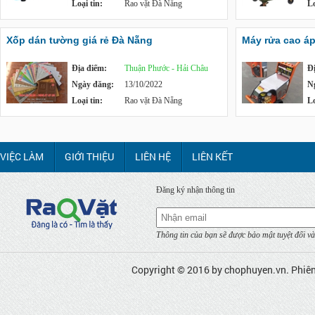
Loại tin:
Rao vặt Đà Nẵng
Lo
Xốp dán tường giá rẻ Đà Nẵng
Máy rửa cao á
Địa điểm:
Thuận Phước - Hải Châu
Đ
Ngày đăng:
13/10/2022
N
Loại tin:
Rao vặt Đà Nẵng
Lo
VIỆC LÀM
GIỚI THIỆU
LIÊN HỆ
LIÊN KẾT
Đăng ký nhận thông tin
Thông tin của bạn sẽ được bảo mật tuyệt đối và
Copyright © 2016 by
chophuyen.vn
. Phiê