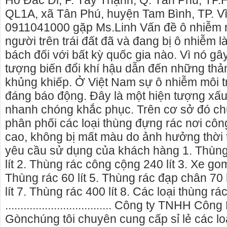
Hồ Đắc Di, P. Tây Thạnh, Q. Tân Phú, TP
QL1A, xã Tân Phú, huyện Tam Bình, TP. Vĩ
0911041000 gặp Ms.Linh Vấn đề ô nhiễm 
người trên trái đất đã và đang bị ô nhiễm 
bách đối với bất kỳ quốc gia nào. Vì nó gâ
tượng biến đổi khí hậu dẫn đến những thảm
khủng khiếp. Ở Việt Nam sự ô nhiễm môi t
đáng báo động. Đây là một hiện tượng xấu,
nhanh chóng khắc phục. Trên cơ sở đó chú
phân phối các loại thùng đựng rác nơi cô
cao, không bị mất màu do ảnh hưởng thời t
yêu cầu sử dụng của khách hàng 1. Thùng
lít 2. Thùng rác công cộng 240 lít 3. Xe gom
Cho thuê nhà nguyên căn Phú Yên, chuyên cho
cho thue xe may
Thùng rác 60 lít 5. Thùng rác đạp chân 70 l
thuê nhà nguyên căn tại Phú Yên
phú yên
lít 7. Thùng rác 400 lít 8. Các loại thùng rá
Chúng tôi hiên đang cho thuê nhà nguyên căn
0387560028 cho 
................................... Công ty TNHH Cô
tại Tuy Hòa - Phú Yên.
thuê xe máy ở tạ
Gònchúng tôi chuyên cung cấp sỉ lẻ các lo