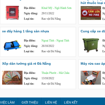
hút thuốc loại
Địa điểm:
Khuê Mỹ - Ngũ Hành Sơn
Đ
Ngày đăng:
29/11/2022
N
Loại tin:
Rao vặt Đà Nẵng
Lo
xe đẩy hàng 1 tầng sàn nhựa
Cung cấp xe đẩy
Địa điểm:
Ngoại Tỉnh - Ngoại Tỉnh
Đ
Ngày đăng:
26/10/2022
N
Loại tin:
Rao vặt Đà Nẵng
Lo
Xốp dán tường giá rẻ Đà Nẵng
Máy rửa cao á
Địa điểm:
Thuận Phước - Hải Châu
Đ
Ngày đăng:
13/10/2022
N
Loại tin:
Rao vặt Đà Nẵng
Lo
VIỆC LÀM
GIỚI THIỆU
LIÊN HỆ
LIÊN KẾT