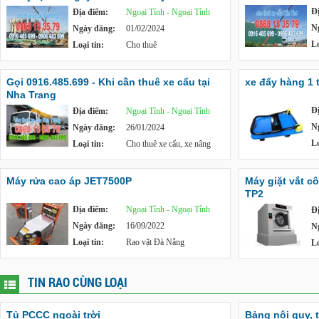
Đ
Địa điểm:
Ngoại Tỉnh - Ngoại Tỉnh
N
Ngày đăng:
01/02/2024
Lo
Loại tin:
Cho thuê
Gọi 0916.485.699 - Khi cần thuê xe cẩu tại
xe đẩy hàng 1 
Nha Trang
Đ
Địa điểm:
Ngoại Tỉnh - Ngoại Tỉnh
N
Ngày đăng:
26/01/2024
Lo
Loại tin:
Cho thuê xe cẩu, xe nâng
Máy rửa cao áp JET7500P
Máy giặt vắt c
TP2
Địa điểm:
Ngoại Tỉnh - Ngoại Tỉnh
Đ
Ngày đăng:
16/09/2022
N
Loại tin:
Rao vặt Đà Nẵng
Lo
TIN RAO CÙNG LOẠI
Tủ PCCC ngoài trời
Bảng nội quy, 