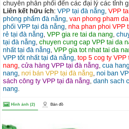
chuyên phân phối đến các đại lý các tỉnh 
Liên kết hữu ích
:
VPP tại đà nẵng
,
VPP ta
phòng phẩm đà nẵng
,
van phong pham da
phối VPP tại đà nẵng
,
nha phan phoi VPP t
rẻ tại đà nẵng
,
VPP gia re tai da nang
,
chu
tại đà nẵng
,
chuyen cung cap VPP tai da 
nhất tại đà nẵng
,
VPP gia tot nhat tai da n
VPP tốt nhất tại đà nẵng
,
top 5 cog ty VPP t
nang
,
cửa hàng VPP tại đà nẵng
,
cua hang
nang
,
nơi bán VPP tại đà nẵng
,
noi ban VP
sách công ty VPP tại đà nẵng
,
danh sach c
nang
.
Hình ảnh
(2)
Bản đồ