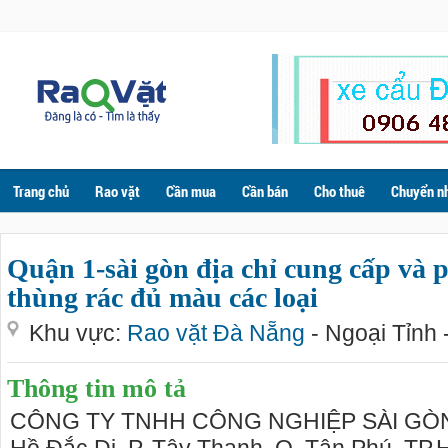
Trang chủ
Rao vặt
Cần mua
Cần bán
Cho thuê
Chuyển n
Quận 1-sài gòn địa chỉ cung cấp và p
thùng rác đủ màu các loại
Khu vực:
Rao vặt Đà Nẵng
- Ngoại Tỉnh 
Thông tin mô tả
CÔNG TY TNHH CÔNG NGHIỆP SÀI GÒN