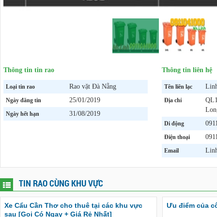
Thông tin tin rao
Thông tin liên hệ
Rao vặt Đà Nẵng
Lin
Loại tin rao
Tên liên lạc
25/01/2019
QL1
Ngày đăng tin
Địa chỉ
Lon
31/08/2019
Ngày hết hạn
091
Di động
091
Điện thoại
Lin
Email
TIN RAO CÙNG KHU VỰC
Xe Cẩu Cần Thơ cho thuê tại các khu vực
Ưu điểm của c
sau [Gọi Có Ngay + Giá Rẻ Nhất]