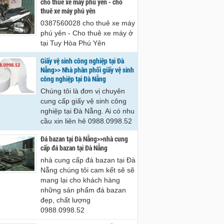
cho thue xe may phu yen - cho
hê 0988.0998.52
0988.0998.52
thuê xe máy phú yên
0387560028 cho thuê xe máy
phú yên - Cho thuê xe máy ở
tại Tuy Hòa Phú Yên
Giấy vệ sinh công nghiệp tại Đà
Nẵng>> Nhà phân phối giấy vệ sinh
công nghiệp tại Đà Nẵng
Chúng tôi là đơn vị chuyên
cung cấp giấy vệ sinh công
nghiệp tại Đà Nẵng. Ai có nhu
cầu xin liên hê 0988.0998.52
Đá bazan tại Đà Nẵng>>nhà cung
cấp đá bazan tại Đà Nẵng
nhà cung cấp đá bazan tại Đà
Nẵng chúng tôi cam kết sẽ sẽ
mang lại cho khách hàng
những sản phẩm đá bazan
đẹp, chất lượng
0988.0998.52