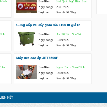
h Sơn
Địa điểm:
Hoà Quý - Ngũ Hành Sơn
Ngày đăng:
29/11/2022
Loại tin:
Rao vặt Đà Nẵng
Cung cấp xe đẩy gom rác 1100 lit giá rẻ
Tỉnh
Địa điểm:
An Hải Bắc - Sơn Trà
Ngày đăng:
19/10/2022
Loại tin:
Rao vặt Đà Nẵng
Máy rửa cao áp JET7500P
Châu
Địa điểm:
Ngoại Tỉnh - Ngoại Tỉnh
Ngày đăng:
16/09/2022
Loại tin:
Rao vặt Đà Nẵng
LIÊN KẾT