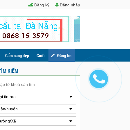
Đăng ký
Đăng nhập
Cẩm nang đẹp
Cười
Đăng tin
TÌM KIẾM
ại tin rao
ận/huyện
ường/Xã