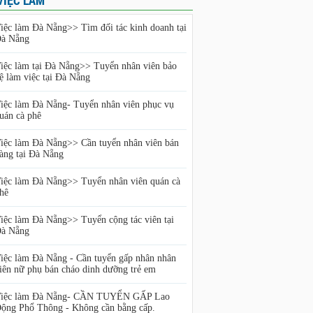
VIỆC LÀM
iệc làm Đà Nẵng>> Tìm đối tác kinh doanh tại
à Nẵng
iệc làm tại Đà Nẵng>> Tuyển nhân viên bảo
ệ làm việc tại Đà Nẵng
iệc làm Đà Nẵng- Tuyển nhân viên phục vụ
uán cà phê
iệc làm Đà Nẵng>> Cần tuyển nhân viên bán
àng tại Đà Nẵng
iệc làm Đà Nẵng>> Tuyển nhân viên quán cà
hê
iệc làm Đà Nẵng>> Tuyển cộng tác viên tại
à Nẵng
iệc làm Đà Nẵng - Cần tuyển gấp nhân nhân
iên nữ phụ bán cháo dinh dưỡng trẻ em
iệc làm Đà Nẵng- CẦN TUYỂN GẤP Lao
ộng Phổ Thông - Không cần bằng cấp.