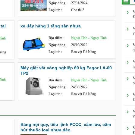
Ngày đăng:
27/01/2024
Loại tin:
Cho thuê
V
Đ
tại
xe đẩy hàng 1 tầng sàn nhựa
V
v
Địa điểm:
Ngoại Tỉnh - Ngoại Tỉnh
Tỉnh
Ngày đăng:
26/10/2022
V
q
Loại tin:
Rao vặt Đà Nẵng
 nâng
V
h
Máy giặt vắt công nghiệp 60 kg Fagor LA-60
TP2
V
Tỉnh
Địa điểm:
Ngoại Tỉnh - Ngoại Tỉnh
p
Ngày đăng:
24/08/2022
Loại tin:
Rao vặt Đà Nẵng
V
Đ
V
v
Bảng nội quy, tiêu lệnh PCCC, cấm lửa, cấm
V
hút thuốc loại nhựa dẻo
Đ