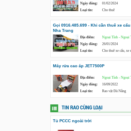
Ngày đăng:
01/02/2024
Loại tin:
Cho thuê
Gọi 0916.485.699 - Khi cần thuê xe cẩu 
Nha Trang
Địa điểm:
Ngoại Tỉnh - Ngoại 
Ngày đăng:
26/01/2024
Loại tin:
Cho thuê xe cẩu, xe
Máy rửa cao áp JET7500P
Địa điểm:
Ngoại Tỉnh - Ngoại 
Ngày đăng:
16/09/2022
Loại tin:
Rao vặt Đà Nẵng
TIN RAO CÙNG LOẠI
Tủ PCCC ngoài trời