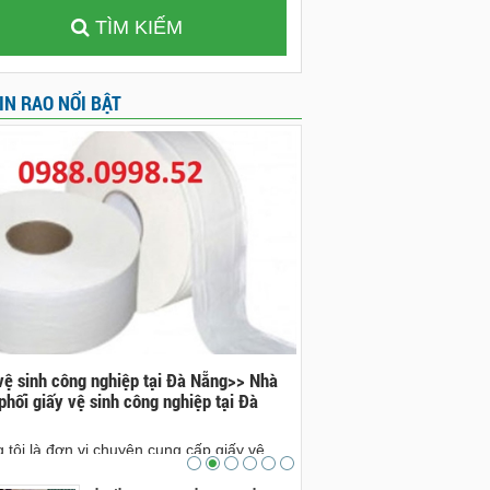
TÌM KIẾM
IN RAO NỔI BẬT
vệ sinh công nghiệp tại Đà Nẵng>> Nhà
Đá bazan tại Đà Nẵng>>nh
phối giấy vệ sinh công nghiệp tại Đà
bazan tại Đà Nẵng
nhà cung cấp đá bazan tại 
 tôi là đơn vị chuyên cung cấp giấy vệ
cam kết sẽ sẽ mang lại ch
công nghiệp tại Đà Nẵng. Ai có nhu cầu xin
sản phẩm đá bazan đẹp, ch