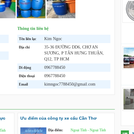
Thông tin liên hệ
Kim Ngọc
Tên liên lạc
35-36 ĐƯỜNG DD6, CHỢ AN
Địa chỉ
SƯƠNG, P TÂN HƯNG THUẬN,
Q12, TP HCM
0967788450
Di động
0967788450
Điện thoại
kimngoc7788450@gmail.com
Email
vực
Ưu điểm của công ty xe cẩu Cần Thơ
Địa điểm:
Ngoại Tỉnh - Ngoại Tỉnh
Tỉnh