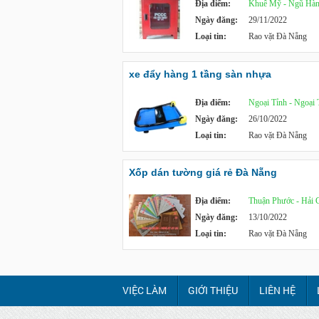
Địa điểm:
Khuê Mỹ - Ngũ Hàn
Ngày đăng:
29/11/2022
Loại tin:
Rao vặt Đà Nẵng
xe đẩy hàng 1 tầng sàn nhựa
Địa điểm:
Ngoại Tỉnh - Ngoại 
Ngày đăng:
26/10/2022
Loại tin:
Rao vặt Đà Nẵng
Xốp dán tường giá rẻ Đà Nẵng
Địa điểm:
Thuận Phước - Hải 
Ngày đăng:
13/10/2022
Loại tin:
Rao vặt Đà Nẵng
VIỆC LÀM
GIỚI THIỆU
LIÊN HỆ