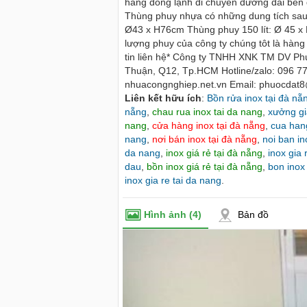
hàng đông lạnh di chuyển đường dài bền d
Thùng phuy nhựa có những dung tích sau:
Ø43 x H76cm Thùng phuy 150 lít: Ø 45 x
lượng phuy của công ty chúng tôt là hàng l
tin liên hệ* Công ty TNHH XNK TM DV P
Thuận, Q12, Tp.HCM Hotline/zalo: 096 7
nhuacongnghiep.net.vn Email: phuocdat
Liên kết hữu ích
:
Bồn rửa inox tại đà nẵ
nẵng
,
chau rua inox tai da nang
,
xưởng gi
nang
,
cửa hàng inox tại đà nẵng
,
cua hang
nang
,
nơi bán inox tại đà nẵng
,
noi ban in
da nang
,
inox giá rẻ tại đà nẵng
,
inox gia 
dau
,
bồn inox giá rẻ tại đà nẵng
,
bon inox 
inox gia re tai da nang
.
Hình ảnh
(4)
Bản đồ
e du lịch tại Đà Nẵng - Cho thuê xe
Cho thuê nhà nguyên căn Phú Y
à Nẵng
thuê nhà nguyên căn tại Phú Y
99 - 0916 485699 - 0868 153579 cho
Chúng tôi hiên đang cho thuê n
 lịch đà nẵng, thuê xe du lịch đà nẵng,
tại Tuy Hòa - Phú Yên.
 đà nẵng,