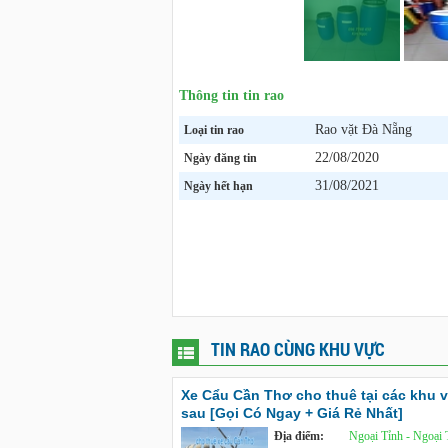
Thông tin tin rao
Rao vặt Đà Nẵng
Loại tin rao
22/08/2020
Ngày đăng tin
31/08/2021
Ngày hết hạn
TIN RAO CÙNG KHU VỰC
Xe Cẩu Cần Thơ cho thuê tại các khu 
sau [Gọi Có Ngay + Giá Rẻ Nhất]
Địa điểm:
Ngoại Tỉnh - Ngoại 