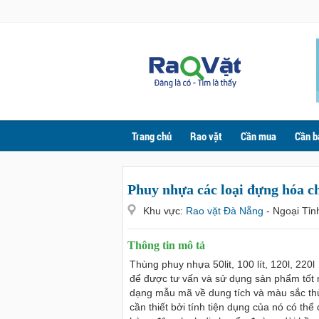
Trang chủ
Rao vặt
Cần mua
Cần b
Phuy nhựa các loại đựng hóa c
Khu vực:
Rao vặt Đà Nẵng
- Ngoại Tỉn
Thông tin mô tả
Thùng phuy nhựa 50lit, 100 lít, 120l, 220
để được tư vấn và sử dụng sản phẩm tốt 
dạng mẫu mã về dung tích và màu sắc thù
cần thiết bởi tính tiện dụng của nó có t