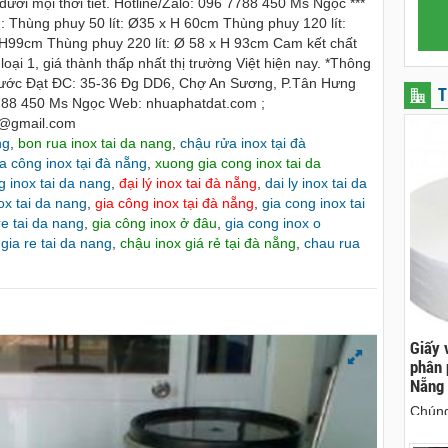
ưới mọi thời tiết. Hotline/Zalo: 096 7788 450 Ms Ngọc ***
 Thùng phuy 50 lít: Ø35 x H 60cm Thùng phuy 120 lít:
 H99cm Thùng phuy 220 lít: Ø 58 x H 93cm Cam kết chất
oại 1, giá thành thấp nhất thị trường Việt hiện nay. *Thông
hước Đạt ĐC: 35-36 Đg DD6, Chợ An Sương, P.Tân Hưng
T
788 450 Ms Ngọc Web: nhuaphatdat.com ;
8@gmail.com
ng
,
bon rua inox tai da nang
,
chậu rửa inox tại đà
a công inox tại đà nẵng
,
xuong gia cong inox tai da
 inox tai da nang
,
đại lý inox tai đà nẵng
,
dai ly inox tai da
ox tai da nang
,
gia công inox tại đà nẵng
,
gia cong inox tai
re tai da nang
,
gia công inox ở đâu
,
gia cong inox o
gia re tai da nang
,
chậu inox giá rẻ tại đà nẵng
,
chau rua
ên, chuyên cho
cho thue xe may phu yen - cho thuê xe máy
Giấy 
ên
phú yên
phân 
Nẵng
hà nguyên căn
0387560028 cho thuê xe máy phú yên - Cho
Chúng
thuê xe máy ở tại Tuy Hòa Phú Yên
sinh 