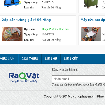
Ngày đăng:
26/10/2022
N
Loại tin:
Rao vặt Đà Nẵng
Lo
Xốp dán tường giá rẻ Đà Nẵng
Máy rửa cao á
Địa điểm:
Thuận Phước - Hải Châu
Đ
Ngày đăng:
13/10/2022
N
Loại tin:
Rao vặt Đà Nẵng
Lo
VIỆC LÀM
GIỚI THIỆU
LIÊN HỆ
LIÊN KẾT
Đăng ký nhận thông tin
Thông tin của bạn sẽ được bảo mật tuyệt đối và
Copyright © 2016 by
chophuyen.vn
. Phiê