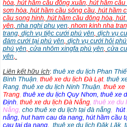
hòa
,
hút hầm cầu đồng xuân
,
hút hầm cầu 
sơn hòa
,
hút hầm cầu sông cầu
,
hút hầm c
cầu song hinh
,
hút hầm cầu đông hòa
,
hút
yên
,
nha nghi phu yen
,
nhom kinh nha tra
trang
,
dịch vụ tiệc cưới phú yên
,
dịch vụ cư
đám cưới tại phú yên
,
dịch vụ cưới hỏi phú
phú yên
,
cửa nhôm xingfa phú yên
,
cửa cu
yên
,
Liên kết hữu ích
:
thuê xe du lịch Phan Thiế
Bình Thuận
,
thuê xe du lịch Đà Lạt
,
thuê x
Rang
,
thuê xe du lịch Ninh Thuận
,
thuê xe
Trang
,
thuê xe du lịch Quy Nhơn
, t
huê xe d
Định
,
thuê xe du lịch Đà Nẵng
,
thuê xe du l
Nẵng
,
cho thuê xe du lịch tại đà nẵng
,
hút
nẵng
,
hut ham cau da nang
,
hút hầm cầu t
cau tai da nang
,
thuê xe du lịch Đăk Lăk
,