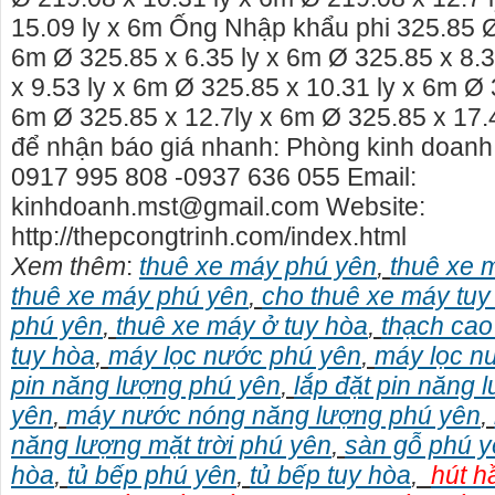
15.09 ly x 6m Ống Nhập khẩu phi 325.85 Ø
6m Ø 325.85 x 6.35 ly x 6m Ø 325.85 x 8.
x 9.53 ly x 6m Ø 325.85 x 10.31 ly x 6m Ø 
6m Ø 325.85 x 12.7ly x 6m Ø 325.85 x 17.
để nhận báo giá nhanh: Phòng kinh doanh
0917 995 808 -0937 636 055 Email:
kinhdoanh.mst@gmail.com Website:
http://thepcongtrinh.com/index.html
Xem thêm
:
thuê xe máy phú yên
,
thuê xe 
thuê xe máy phú yên
,
cho thuê xe máy tuy
phú yên
,
thuê xe máy ở tuy hòa
,
thạch cao
tuy hòa
,
máy lọc nước phú yên
,
máy lọc n
thuê nhà nguyên căn Phú Yên, chuyên cho
cho thue xe may phu yen 
pin năng lượng phú yên
,
lắp đặt pin năng 
nhà nguyên căn tại Phú Yên
phú yên
yên
,
máy nước nóng năng lượng phú yên
,
 tôi hiên đang cho thuê nhà nguyên căn
0387560028 cho thuê xe m
năng lượng mặt trời phú yên
,
sàn gỗ phú 
uy Hòa - Phú Yên.
thuê xe máy ở tại Tuy Hòa
hòa
,
tủ bếp phú yên
,
tủ bếp tuy hòa
,
hút h