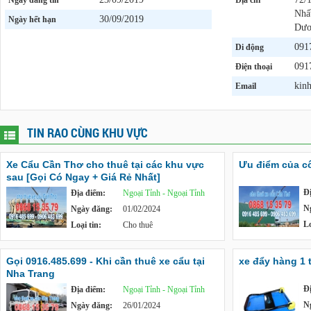
Ngày đăng tin
Địa chỉ
Nhất
30/09/2019
Ngày hết hạn
Dươ
091
Di động
091
Điện thoại
kin
Email
TIN RAO CÙNG KHU VỰC
Xe Cẩu Cần Thơ cho thuê tại các khu vực
Ưu điểm của c
sau [Gọi Có Ngay + Giá Rẻ Nhất]
Đ
Địa điểm:
Ngoại Tỉnh - Ngoại Tỉnh
N
Ngày đăng:
01/02/2024
Lo
Loại tin:
Cho thuê
Gọi 0916.485.699 - Khi cần thuê xe cẩu tại
xe đẩy hàng 1 
Nha Trang
Đ
Địa điểm:
Ngoại Tỉnh - Ngoại Tỉnh
N
Ngày đăng:
26/01/2024