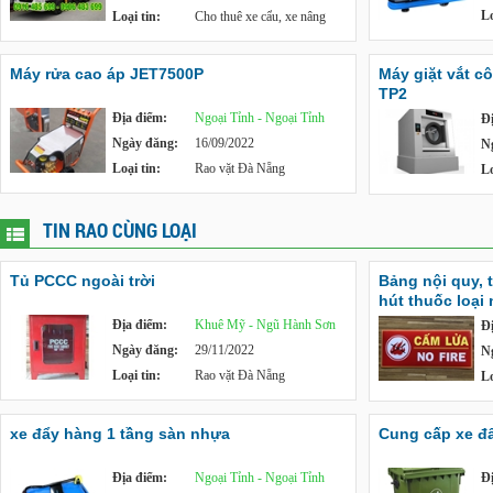
Lo
Loại tin:
Cho thuê xe cẩu, xe nâng
Máy rửa cao áp JET7500P
Máy giặt vắt c
TP2
Địa điểm:
Ngoại Tỉnh - Ngoại Tỉnh
Đ
Ngày đăng:
16/09/2022
N
Loại tin:
Rao vặt Đà Nẵng
Lo
TIN RAO CÙNG LOẠI
Tủ PCCC ngoài trời
Bảng nội quy, 
hút thuốc loại
Địa điểm:
Khuê Mỹ - Ngũ Hành Sơn
Đ
Ngày đăng:
29/11/2022
N
Loại tin:
Rao vặt Đà Nẵng
Lo
xe đẩy hàng 1 tầng sàn nhựa
Cung cấp xe đẩy
Địa điểm:
Ngoại Tỉnh - Ngoại Tỉnh
Đ