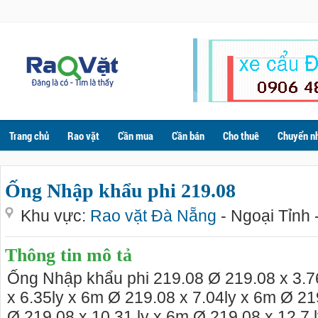
Trang chủ
Rao vặt
Cần mua
Cần bán
Cho thuê
Chuyển n
Ống Nhập khẩu phi 219.08
Khu vực:
Rao vặt Đà Nẵng
- Ngoại Tỉnh 
Thông tin mô tả
Ống Nhập khẩu phi 219.08 Ø 219.08 x 3.7
x 6.35ly x 6m Ø 219.08 x 7.04ly x 6m Ø 21
Ø 219.08 x 10.31 ly x 6m Ø 219.08 x 12.7 