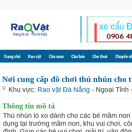
Trang chủ
Rao vặt
Cần mua
Cần bán
Cho thuê
Chuyển n
Nơi cung cấp đồ chơi thú nhún cho
Khu vực:
Rao vặt Đà Nẵng
- Ngoại Tỉnh 
Thông tin mô tả
Thú nhún lò xo dành cho các bé mầm non từ
dụng tại trường mầm non, khu vui chơi, côn
đình. Giúp các bé vui chơi, giải trí, vận độn