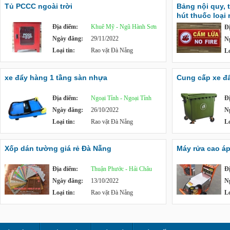
Tủ PCCC ngoài trời
Bảng nội quy, 
hút thuốc loại
Địa điểm:
Khuê Mỹ - Ngũ Hành Sơn
Đ
Ngày đăng:
29/11/2022
N
Loại tin:
Rao vặt Đà Nẵng
Lo
xe đẩy hàng 1 tầng sàn nhựa
Cung cấp xe đẩy
Địa điểm:
Ngoại Tỉnh - Ngoại Tỉnh
Đ
Ngày đăng:
26/10/2022
N
Loại tin:
Rao vặt Đà Nẵng
Lo
Xốp dán tường giá rẻ Đà Nẵng
Máy rửa cao á
Địa điểm:
Thuận Phước - Hải Châu
Đ
Ngày đăng:
13/10/2022
N
Loại tin:
Rao vặt Đà Nẵng
Lo