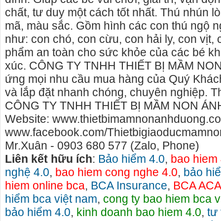
chất, tư duy một cách tốt nhất. Thú nhún 
mã, màu sắc. Gồm hình các con thú ngộ n
như: con chó, con cừu, con hải ly, con vịt
phẩm an toàn cho sức khỏe của các bé khi 
xúc. CÔNG TY TNHH THIẾT BỊ MẦM N
ứng mọi nhu cầu mua hàng của Quý Khác
và lắp đặt nhanh chóng, chuyên nghiệp. Thô
CÔNG TY TNHH THIẾT BỊ MẦM NON Á
Website: www.thietbimamnonanhduong.c
www.facebook.com/Thietbigiaoducmamnonv
Mr.Xuân - 0903 680 577 (Zalo, Phone)
Liên kết hữu ích
:
Bảo hiểm 4.0
,
bao hiem 
Cho thuê nhà nguyên căn Phú Yên, chuyên cho
cho thue xe may ph
nghệ 4.0
,
bao hiem cong nghe 4.0
,
bảo hi
thuê nhà nguyên căn tại Phú Yên
phú yên
hiem online bca
,
BCA Insurance
,
BCA AC
Chúng tôi hiên đang cho thuê nhà nguyên căn
0387560028 cho thu
hiểm bca việt nam
,
cong ty bao hiem bca v
tại Tuy Hòa - Phú Yên.
thuê xe máy ở tại T
bảo hiểm 4.0
,
kinh doanh bao hiem 4.0
,
tư