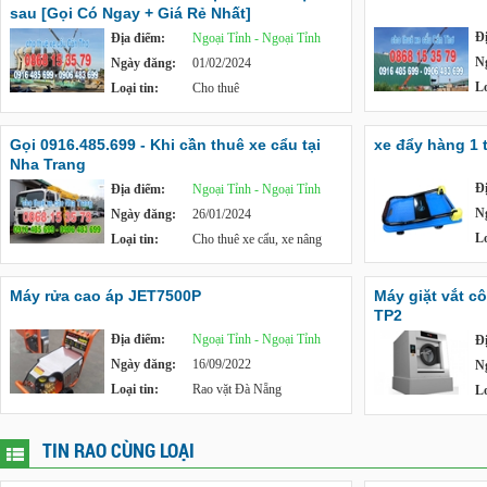
sau [Gọi Có Ngay + Giá Rẻ Nhất]
Đ
Địa điểm:
Ngoại Tỉnh - Ngoại Tỉnh
N
Ngày đăng:
01/02/2024
Lo
Loại tin:
Cho thuê
Gọi 0916.485.699 - Khi cần thuê xe cẩu tại
xe đẩy hàng 1 
Nha Trang
Đ
Địa điểm:
Ngoại Tỉnh - Ngoại Tỉnh
N
Ngày đăng:
26/01/2024
Lo
Loại tin:
Cho thuê xe cẩu, xe nâng
Máy rửa cao áp JET7500P
Máy giặt vắt c
TP2
Địa điểm:
Ngoại Tỉnh - Ngoại Tỉnh
Đ
Ngày đăng:
16/09/2022
N
Loại tin:
Rao vặt Đà Nẵng
Lo
TIN RAO CÙNG LOẠI