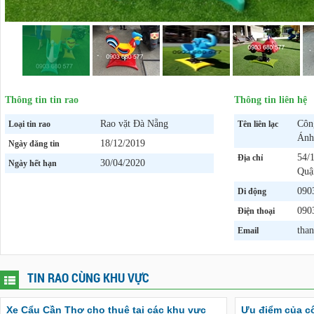
Thông tin tin rao
Thông tin liên hệ
Rao vặt Đà Nẵng
Côn
Loại tin rao
Tên liên lạc
Ánh
18/12/2019
Ngày đăng tin
54/
Địa chỉ
30/04/2020
Ngày hết hạn
Quậ
090
Di động
090
Điện thoại
tha
Email
TIN RAO CÙNG KHU VỰC
Xe Cẩu Cần Thơ cho thuê tại các khu vực
Ưu điểm của c