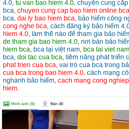
4.0
,
tu van bao hiem 4.0
,
chuyên cung cấp 
bca
,
chuyen cung cap bao hiem online bc
bca
,
dai ly bao hiem bca
,
bảo hiểm công n
cong nghe bca
,
cách đăng ký bảo hiểm 4.
hiem 4.0
,
làm thế nào để tham gia bảo hiể
de tham gia bao hiem 4.0
,
nơi bán bảo hi
hiem bca
,
bca tại việt nam
,
bca tai viet na
bca
,
doi tac cua bca
,
tiềm năng phát triển 
phat trien cua bca
,
vai trò cua bca trong b
cua bca trong bao hiem 4.0
,
cách mạng cô
nghành bảo hiểm
,
cach mang cong nghiep
hiem
.
Hình ảnh
(6)
Bản đồ