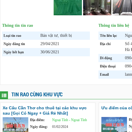
Thông tin tin rao
Thông tin liên hệ
Bán vật tư, thiết bị
Ngu
Loại tin rao
Tên liên lạc
29/04/2021
Số 
Ngày đăng tin
Địa chỉ
Hà 
30/06/2021
Ngày hết hạn
090
Di động
090
Điện thoại
lan
Email
TIN RAO CÙNG KHU VỰC
Xe Cẩu Cần Thơ cho thuê tại các khu vực
Ưu điểm của c
sau [Gọi Có Ngay + Giá Rẻ Nhất]
Đ
Địa điểm:
Ngoại Tỉnh - Ngoại Tỉnh
N
Ngày đăng:
01/02/2024