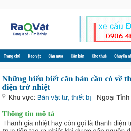
Trang chủ
Rao vặt
Cần mua
Cần bán
Cho thuê
Chuyển n
Những hiểu biết căn bản cần có về th
điện trở nhiệt
Khu vực:
Bán vật tư, thiết bị
- Ngoại Tỉnh
Thông tin mô tả
Thanh gia nhiệt hay còn gọi là thanh điện tr