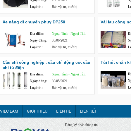
Ngày đăng:
13/10/2021
N
Loại tin:
Bán vật tư, thiết bị
Lo
Xe nâng di chuyển phuy DP250
Vải lau công n
Địa điểm:
Ngoại Tỉnh - Ngoại Tỉnh
Đ
Ngày đăng:
05/06/2021
N
Loại tin:
Bán vật tư, thiết bị
Lo
Cầu chì công nghiệp , cầu chì động cơ, cầu
Túi hút chân k
chì tủ điện
Đ
Địa điểm:
Ngoại Tỉnh - Ngoại Tỉnh
N
Ngày đăng:
30/05/2021
Lo
Loại tin:
Bán vật tư, thiết bị
VIỆC LÀM
GIỚI THIỆU
LIÊN HỆ
LIÊN KẾT
Đăng ký nhận thông tin