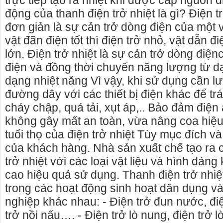
trực tiếp tạo ra nhiệt khi được cấp nguồn 
động của thanh điện trở nhiệt là gì? Điện 
đơn giản là sự cản trở dòng điện của một 
vật đãn điện tốt thì điện trở nhỏ, vật dẫn đi
lớn. Điện trở nhiệt là sự cản trở dòng điệ
điện và đồng thời chuyển năng lượng từ d
dạng nhiệt năng Vì vậy, khi sử dụng cần l
đường dây với các thiết bị điện khác để tr
cháy chập, quá tải, xụt áp,.. Bảo đảm điện
không gây mất an toàn, vừa nâng coa hiệu
tuổi thọ của điện trở nhiệt Tùy mục đích 
của khách hàng. Nhà sản xuất chế tạo ra 
trở nhiệt với các loại vật liệu và hình dán
hà nguyên căn Phú Yên, chuyên cho
cho thue xe may phu yen - cho 
cao hiệu quả sử dụng. Thanh điện trở nhiệ
guyên căn tại Phú Yên
phú yên
trong các hoạt động sinh hoạt dân dụng v
iên đang cho thuê nhà nguyên căn
0387560028 cho thuê xe máy phú
nghiệp khác nhau: - Điện trở đun nước, điệ
 - Phú Yên.
thuê xe máy ở tại Tuy Hòa Phú Y
trở nồi nấu…. - Điện trở lò nung, điện trở 