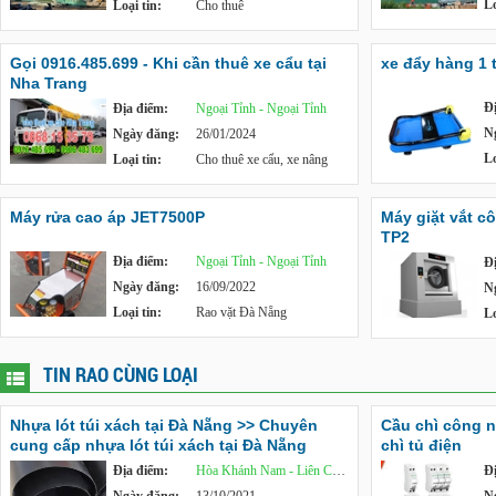
Lo
Loại tin:
Cho thuê
Gọi 0916.485.699 - Khi cần thuê xe cẩu tại
xe đẩy hàng 1 
Nha Trang
Đ
Địa điểm:
Ngoại Tỉnh - Ngoại Tỉnh
N
Ngày đăng:
26/01/2024
Lo
Loại tin:
Cho thuê xe cẩu, xe nâng
Máy rửa cao áp JET7500P
Máy giặt vắt c
TP2
Địa điểm:
Ngoại Tỉnh - Ngoại Tỉnh
Đ
Ngày đăng:
16/09/2022
N
Loại tin:
Rao vặt Đà Nẵng
Lo
TIN RAO CÙNG LOẠI
Nhựa lót túi xách tại Đà Nẵng >> Chuyên
Cầu chì công n
cung cấp nhựa lót túi xách tại Đà Nẵng
chì tủ điện
Địa điểm:
Hòa Khánh Nam - Liên Chiểu
Đ