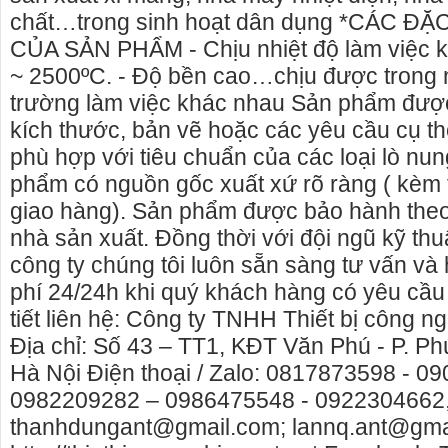
chất…trong sinh hoạt dân dụng *CÁC Đ
CỦA SẢN PHẨM - Chịu nhiệt độ làm việc k
~ 2500ºC. - Độ bền cao…chịu được trong n
trường làm việc khác nhau Sản phẩm được
kích thước, bản vẽ hoặc các yêu cầu cụ t
phù hợp với tiêu chuẩn của các loại lò nun
phẩm có nguồn gốc xuất xứ rõ ràng ( kèm
giao hàng). Sản phẩm được bảo hành theo
nhà sản xuất. Đồng thời với đội ngũ kỹ thu
công ty chúng tôi luôn sẵn sàng tư vấn và 
phí 24/24h khi quý khách hàng có yêu cầu 
tiết liên hệ: Công ty TNHH Thiết bị công 
Địa chỉ: Số 43 – TT1, KĐT Văn Phú - P. P
Hà Nội Điện thoại / Zalo: 0817873598 - 0
0982209282 – 0986475548 - 0922304662,
thanhdungant@gmail.com; lannq.ant@gma