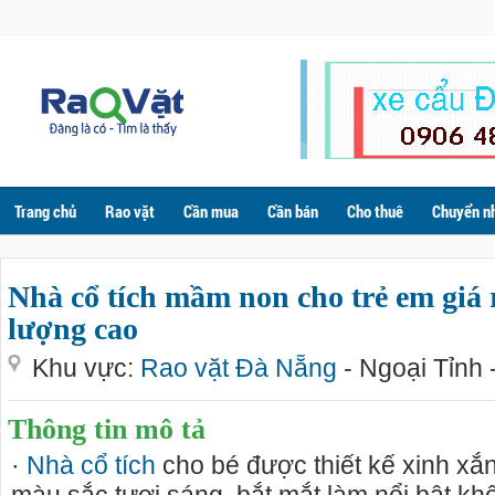
Trang chủ
Rao vặt
Cần mua
Cần bán
Cho thuê
Chuyển n
Nhà cổ tích mầm non cho trẻ em giá r
lượng cao
Khu vực:
Rao vặt Đà Nẵng
- Ngoại Tỉnh 
Thông tin mô tả
·
Nhà cổ tích
cho bé được thiết kế xinh xắ