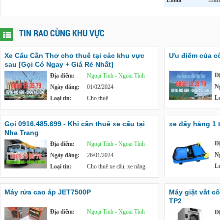
Email
TIN RAO CÙNG KHU VỰC
Xe Cẩu Cần Thơ cho thuê tại các khu vực
Ưu điểm của c
sau [Gọi Có Ngay + Giá Rẻ Nhất]
Đ
Địa điểm:
Ngoại Tỉnh - Ngoại Tỉnh
N
Ngày đăng:
01/02/2024
Lo
Loại tin:
Cho thuê
Gọi 0916.485.699 - Khi cần thuê xe cẩu tại
xe đẩy hàng 1 
Nha Trang
Đ
Địa điểm:
Ngoại Tỉnh - Ngoại Tỉnh
N
Ngày đăng:
26/01/2024
Lo
Loại tin:
Cho thuê xe cẩu, xe nâng
Máy rửa cao áp JET7500P
Máy giặt vắt c
TP2
Địa điểm:
Ngoại Tỉnh - Ngoại Tỉnh
Đ