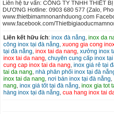
Liên hệ tư vấn: CÔNG TY TNHH THIẾT 
DƯƠNG Hotline: 0903 680 577 (Zalo, Pho
www.thietbimamnonanhduong.com Faceb
www.facebook.com/Thietbigiaoducmamno
Liên kết hữu ích
:
inox đà nẵng
,
inox da n
công inox tại đà nẵng
,
xuong gia cong inox
tại đà nẵng
,
inox tai da nang
,
xưởng inox t
inox tai da nang
,
chuyên cung cấp inox tại
cung cap inox tai da nang
,
inox giá rẻ tại 
tai da nang
,
nhà phân phối inox tại đà nẵn
inox tai da nang
,
nơi bán inox tại đà nẵng
,
nang
,
inox giá tốt tại đà nẵng
,
inox gia tot 
hàng inox tại đà nẵng
,
cua hang inox tai d