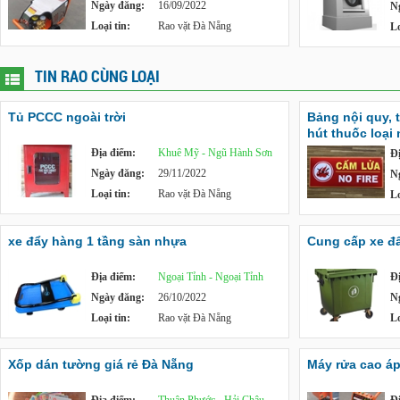
Ngày đăng:
16/09/2022
N
Loại tin:
Rao vặt Đà Nẵng
Lo
TIN RAO CÙNG LOẠI
Tủ PCCC ngoài trời
Bảng nội quy, 
hút thuốc loại
Địa điểm:
Khuê Mỹ - Ngũ Hành Sơn
Đ
Ngày đăng:
29/11/2022
N
Loại tin:
Rao vặt Đà Nẵng
Lo
xe đẩy hàng 1 tầng sàn nhựa
Cung cấp xe đẩy
Địa điểm:
Ngoại Tỉnh - Ngoại Tỉnh
Đ
Ngày đăng:
26/10/2022
N
Loại tin:
Rao vặt Đà Nẵng
Lo
Xốp dán tường giá rẻ Đà Nẵng
Máy rửa cao á