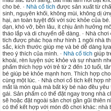
màu sắc tươi sáng, bắt mắt làm nổi bật kh
cho bé. ·
Nhà cổ tích
được sản xuất từ chấ
sinh, nguyên khối, không mùi, không dị ứ
hại, an toàn tuyệt đối với sức khỏe của bé
dạn, khó vỡ, bền lâu, ít chịu ảnh hưởng mô
tháo lắp và di chuyển dễ dàng. · Nhà chơi
tích được phác họa như hình 1 ngôi nhà t
sắc, kích thước giúp mẹ và bé dễ dàng l
theo ý thích của mình. ·
Nhà cổ tích
giúp tr
khoái, rèn luyện sức khỏe và sự nhanh nhẹ
phẩm thích hợp với trẻ từ 2 đến 10 tuổi, t
bé giúp bé khỏe mạnh hơn. Thích hợp cho
cùng một lúc. · Nhà chơi cổ tích kết hợp n
hà nguyên căn Phú Yên, chuyên cho
cho thue xe may phu yen - cho 
mắt là món quà mà bất kỳ bé nào đều yêu t
guyên căn tại Phú Yên
phú yên
gái. Sản phẩm có thể đặt ngay trong nhà 
iên đang cho thuê nhà nguyên căn
0387560028 cho thuê xe máy phú
sẽ hoặc đặt ngoài sân chơi gần gũi thiên n
 - Phú Yên.
thuê xe máy ở tại Tuy Hòa Phú Y
có thể kết hợp với món đồ chơi khác: nhà 