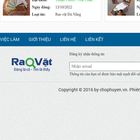
Địa điểm:
Thuận Phước - Hải Châu
Đ
Ngày đăng:
13/10/2022
N
Loại tin:
Rao vặt Đà Nẵng
Lo
VIỆC LÀM
GIỚI THIỆU
LIÊN HỆ
LIÊN KẾT
Đăng ký nhận thông tin
Thông tin của bạn sẽ được bảo mật tuyệt đối và
Copyright © 2016 by
chophuyen.vn
. Phiê