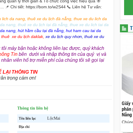
ng quản lý thời gian & Tổ chức công việc hiệu quả 🎯
.. 📌 Chi tiết: https://bom.to/w2S44 📞 Liên hệ Tư vấn:
u lich da nang
,
thuê xe du lịch đà nẵng
,
thue xe du lich da
i da nang
,
thuê xe du lịch tại đà nẵng
,
thue xe du lich tai da
T
 da nang
,
hút hầm cầu tại đà nẵng
,
hut ham cau tai da
,
thuê xe du lịch daklak
,
xe du lịch quy nhơn
,
thuê xe du
tôi máy bận hoặc không liên lạc được, quý khách
hông Tin
bên dưới và nhập thông tin của quý vị và
 nhân viên hổ trợ miễn phí của chúng tôi sẽ gọi lại
 LẠI THÔNG TIN
rân trọng cám ơn!
ên, chuyên cho
cho thue xe may phu yen - cho thuê xe máy
Giấy 
ên
phú yên
phân 
Thông tin liên hệ
Nẵng
hà nguyên căn
0387560028 cho thuê xe máy phú yên - Cho
LộcMai
Tên liên lạc
Chúng
thuê xe máy ở tại Tuy Hòa Phú Yên
Địa chỉ
sinh 