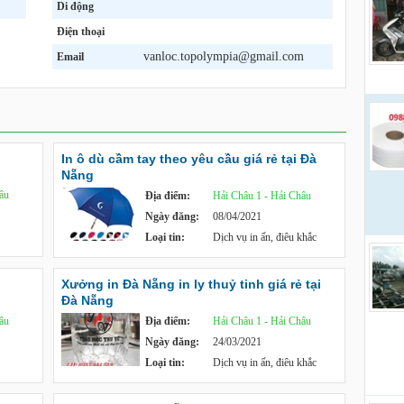
liên 
Di động
Điện thoại
vanloc.topolympia@gmail.com
Email
In ô dù cầm tay theo yêu cầu giá rẻ tại Đà
Nẵng
âu
Địa điểm:
Hải Châu 1 - Hải Châu
Ngày đăng:
08/04/2021
Loại tin:
Dịch vụ in ấn, điêu khắc
Xưởng in Đà Nẵng in ly thuỷ tinh giá rẻ tại
Đà Nẵng
âu
Địa điểm:
Hải Châu 1 - Hải Châu
Ngày đăng:
24/03/2021
Loại tin:
Dịch vụ in ấn, điêu khắc