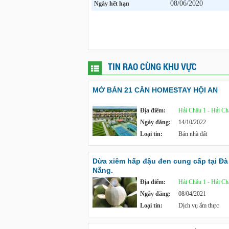
08/06/2020
Ngày hết hạn
TIN RAO CÙNG KHU VỰC
MỞ BÁN 21 CĂN HOMESTAY HỘI AN
Địa điểm:
Hải Châu 1 - Hải Ch
Ngày đăng:
14/10/2022
Loại tin:
Bán nhà đất
Dừa xiêm hấp đậu đen cung cấp tại Đà
Nẵng.
Địa điểm:
Hải Châu 1 - Hải Ch
Ngày đăng:
08/04/2021
Loại tin:
Dịch vụ ẩm thực