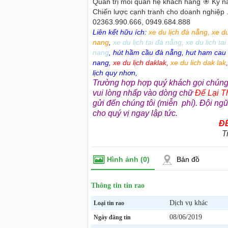
Quản trị mối quan hệ khách hàng 🎯 Kỹ nă
Chiến lược cạnh tranh cho doanh nghiệp ..
02363.990.666, 0949.684.888
Liên kết hữu ích:
xe du lịch đà nẵng
,
xe d
nang
,
xe du lịch tại đà nẵng
,
xe du lich ta
nang
,
hút hầm cầu đà nẵng
,
hut ham cau
nang
,
xe du lịch daklak
,
xe du lich dak lak
lịch quy nhơn
,
Trường hợp hợp quý khách gọi chúng 
vui lòng nhấp vào dòng chữ
Để Lại T
gửi đến chúng tôi (miễn phí). Đội ngũ
cho quý vị ngay lập tức.
ĐỂ
T
Hình ảnh
(0)
Bản đồ
e du lịch tại Đà Nẵng - Cho thuê xe
Cho thuê nhà nguyên căn Phú Y
à Nẵng
thuê nhà nguyên căn tại Phú Y
Thông tin tin rao
99 - 0916 485699 - 0868 153579 cho
Chúng tôi hiên đang cho thuê n
Dịch vụ khác
Loại tin rao
 lịch đà nẵng, thuê xe du lịch đà nẵng,
tại Tuy Hòa - Phú Yên.
08/06/2019
Ngày đăng tin
 đà nẵng,