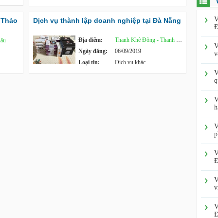
V
 Thảo
Dịch vụ thành lập doanh nghiệp tại Đà Nẵng
Đ
Địa điểm:
Thanh Khê Đông - Thanh Khê
hâu
V
Ngày đăng:
06/09/2019
v
Loại tin:
Dịch vụ khác
V
q
V
h
V
p
V
Đ
V
v
V
Đ