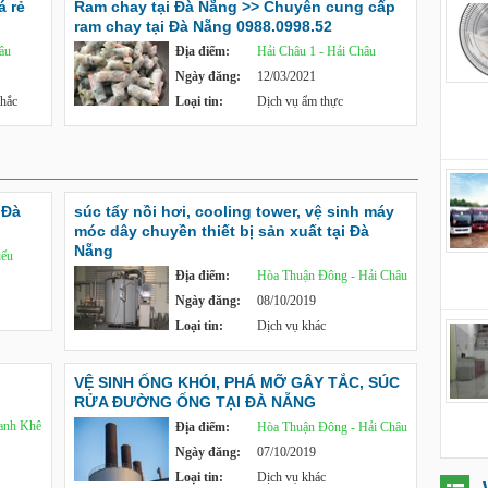
á rẻ
Ram chay tại Đà Nẵng >> Chuyên cung cấp
ram chay tại Đà Nẵng 0988.0998.52
âu
Địa điểm:
Hải Châu 1 - Hải Châu
Ngày đăng:
12/03/2021
khắc
Loại tin:
Dịch vụ ẩm thực
 Đà
súc tẩy nồi hơi, cooling tower, vệ sinh máy
móc dây chuyền thiết bị sản xuất tại Đà
Nẵng
iểu
Địa điểm:
Hòa Thuận Đông - Hải Châu
Ngày đăng:
08/10/2019
Loại tin:
Dịch vụ khác
VỆ SINH ỐNG KHÓI, PHÁ MỠ GÂY TẮC, SÚC
RỬA ĐƯỜNG ỐNG TẠI ĐÀ NẴNG
anh Khê
Địa điểm:
Hòa Thuận Đông - Hải Châu
Ngày đăng:
07/10/2019
Loại tin:
Dịch vụ khác