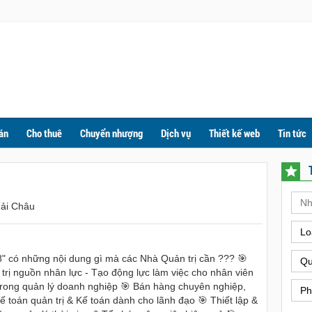
án
Cho thuê
Chuyển nhượng
Dịch vụ
Thiết kế web
Tin tức
Hải Châu
Lo
" có những nội dung gì mà các Nhà Quản trị cần ??? 🎯
Qu
 trị nguồn nhân lực - Tạo động lực làm việc cho nhân viên
rong quản lý doanh nghiệp 🎯 Bán hàng chuyên nghiệp,
Ph
toán quản trị & Kế toán dành cho lãnh đạo 🎯 Thiết lập &