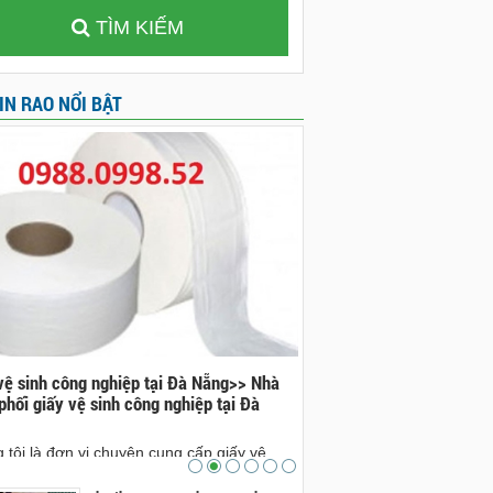
TÌM KIẾM
IN RAO NỔI BẬT
vệ sinh công nghiệp tại Đà Nẵng>> Nhà
Đá bazan tại Đà Nẵng>>nh
phối giấy vệ sinh công nghiệp tại Đà
bazan tại Đà Nẵng
nhà cung cấp đá bazan tại 
 tôi là đơn vị chuyên cung cấp giấy vệ
cam kết sẽ sẽ mang lại ch
công nghiệp tại Đà Nẵng. Ai có nhu cầu xin
sản phẩm đá bazan đẹp, ch