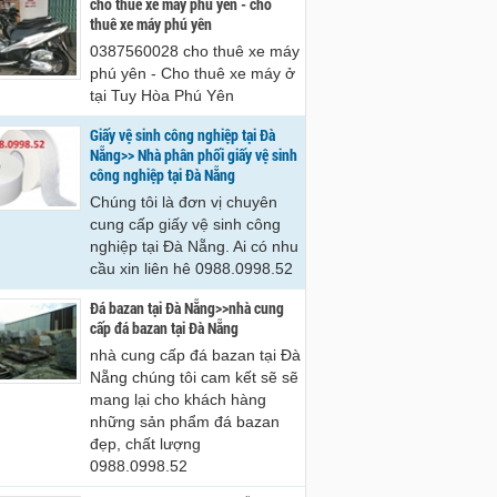
cho thue xe may phu yen - cho
hê 0988.0998.52
0988.0998.52
thuê xe máy phú yên
0387560028 cho thuê xe máy
phú yên - Cho thuê xe máy ở
tại Tuy Hòa Phú Yên
Giấy vệ sinh công nghiệp tại Đà
Nẵng>> Nhà phân phối giấy vệ sinh
công nghiệp tại Đà Nẵng
Chúng tôi là đơn vị chuyên
cung cấp giấy vệ sinh công
nghiệp tại Đà Nẵng. Ai có nhu
cầu xin liên hê 0988.0998.52
Đá bazan tại Đà Nẵng>>nhà cung
cấp đá bazan tại Đà Nẵng
nhà cung cấp đá bazan tại Đà
Nẵng chúng tôi cam kết sẽ sẽ
mang lại cho khách hàng
những sản phẩm đá bazan
đẹp, chất lượng
0988.0998.52