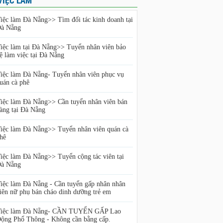
VIỆC LÀM
iệc làm Đà Nẵng>> Tìm đối tác kinh doanh tại
à Nẵng
iệc làm tại Đà Nẵng>> Tuyển nhân viên bảo
ệ làm việc tại Đà Nẵng
iệc làm Đà Nẵng- Tuyển nhân viên phục vụ
uán cà phê
iệc làm Đà Nẵng>> Cần tuyển nhân viên bán
àng tại Đà Nẵng
iệc làm Đà Nẵng>> Tuyển nhân viên quán cà
hê
iệc làm Đà Nẵng>> Tuyển cộng tác viên tại
à Nẵng
iệc làm Đà Nẵng - Cần tuyển gấp nhân nhân
iên nữ phụ bán cháo dinh dưỡng trẻ em
iệc làm Đà Nẵng- CẦN TUYỂN GẤP Lao
ộng Phổ Thông - Không cần bằng cấp.