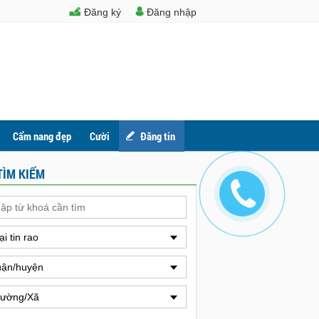
Đăng ký
Đăng nhập
Cẩm nang đẹp
Cười
Đăng tin
TÌM KIẾM
ại tin rao
ận/huyện
ường/Xã