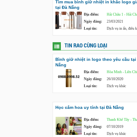
Tìm mua bình giữ nhiệt in khắc logo gi
tại Đà Nẵng
Địa điểm:
Hải Châu 1 - Hải Ch
Ngày đăng:
23/03/2021
Loại tin:
Dịch vụ in ấn, điêu 
TIN RAO CÙNG LOẠI
Bình giữ nhiệt in logo theo yêu cầu tại
Nẵng
Địa điểm:
Hòa Minh - Liên Ch
Ngày đăng:
26/10/2020
Loại tin:
Dịch vụ khác
Học cắm hoa uy tính tại Đà Nẵng
Địa điểm:
Thanh Khê Tây - Th
Ngày đăng:
07/10/2019
Loại tin:
Dịch vụ khác