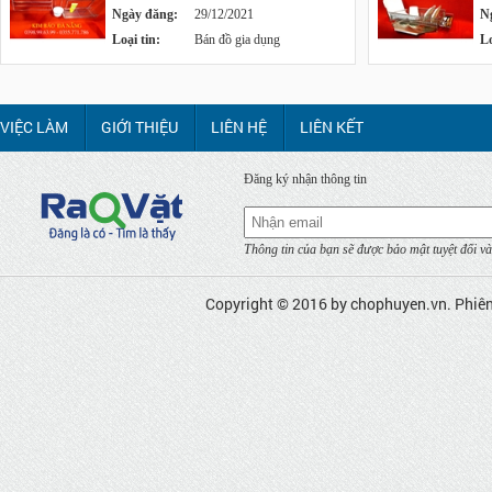
Ngày đăng:
29/12/2021
N
Loại tin:
Bán đồ gia dụng
Lo
VIỆC LÀM
GIỚI THIỆU
LIÊN HỆ
LIÊN KẾT
Đăng ký nhận thông tin
Thông tin của bạn sẽ được bảo mật tuyệt đối và
Copyright © 2016 by
chophuyen.vn
. Phiê