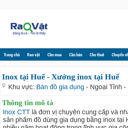
Trang chủ
Rao vặt
Cần mua
Cần bán
Cho thuê
Chuyển n
Inox tại Huế - Xưởng inox tại Huế
Khu vực:
Bán đồ gia dụng
- Ngoại Tỉnh -
Thông tin mô tả
Inox CTT
là đơn vị chuyên cung cấp và nh
sản phẩm đồ dùng gia dụng bằng inox tại H
nhiều năm hoạt động trong lĩnh vực gia cô