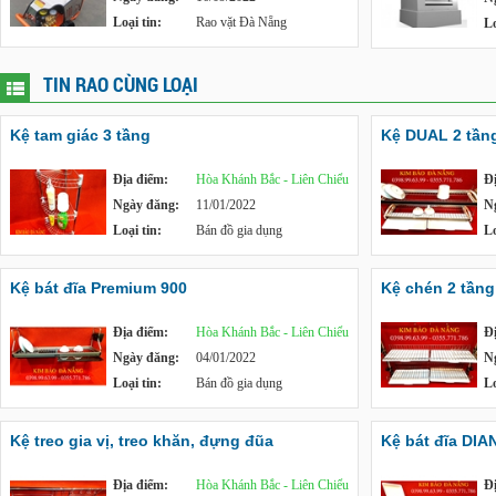
Loại tin:
Rao vặt Đà Nẵng
Lo
TIN RAO CÙNG LOẠI
Kệ tam giác 3 tầng
Kệ DUAL 2 tần
Địa điểm:
Hòa Khánh Bắc - Liên Chiểu
Đ
Ngày đăng:
11/01/2022
N
Loại tin:
Bán đồ gia dụng
Lo
Kệ bát đĩa Premium 900
Kệ chén 2 tần
Địa điểm:
Hòa Khánh Bắc - Liên Chiểu
Đ
Ngày đăng:
04/01/2022
N
Loại tin:
Bán đồ gia dụng
Lo
Kệ treo gia vị, treo khăn, đựng đũa
Kệ bát đĩa DIA
Địa điểm:
Hòa Khánh Bắc - Liên Chiểu
Đ