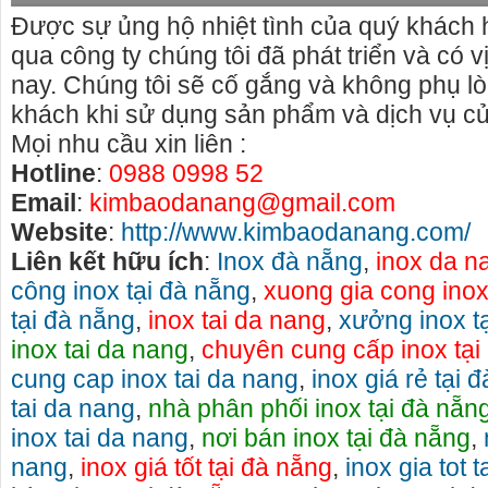
Được sự ủng hộ nhiệt tình của quý khách h
qua công ty chúng tôi đã phát triển và có 
nay. Chúng tôi sẽ cố gắng và không phụ lò
khách khi sử dụng sản phẩm và dịch vụ củ
Mọi nhu cầu xin liên :
Hotline
:
0988 0998 52
Email
:
kimbaodanang@gmail.com
Website
:
http://www.kimbaodanang.com/
Liên kết hữu ích
:
Inox đà nẵng
,
inox da n
công inox tại đà nẵng
,
xuong gia cong inox
tại đà nẵng
,
inox tai da nang
,
xưởng inox t
inox tai da nang
,
chuyên cung cấp inox tại
cung cap inox tai da nang
,
inox giá rẻ tại 
tai da nang
,
nhà phân phối inox tại đà nẵn
inox tai da nang
,
nơi bán inox tại đà nẵng
,
nang
,
inox giá tốt tại đà nẵng
,
inox gia tot 