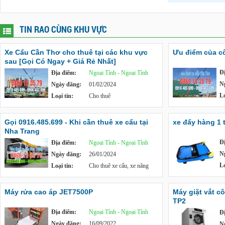
TIN RAO CÙNG KHU VỰC
Xe Cẩu Cần Thơ cho thuê tại các khu vực
Ưu điểm của c
sau [Gọi Có Ngay + Giá Rẻ Nhất]
Đ
Địa điểm:
Ngoại Tỉnh - Ngoại Tỉnh
N
Ngày đăng:
01/02/2024
Lo
Loại tin:
Cho thuê
Gọi 0916.485.699 - Khi cần thuê xe cẩu tại
xe đẩy hàng 1 
Nha Trang
Đ
Địa điểm:
Ngoại Tỉnh - Ngoại Tỉnh
N
Ngày đăng:
26/01/2024
Lo
Loại tin:
Cho thuê xe cẩu, xe nâng
Máy rửa cao áp JET7500P
Máy giặt vắt c
TP2
Địa điểm:
Ngoại Tỉnh - Ngoại Tỉnh
Đ
Ngày đăng:
16/09/2022
N