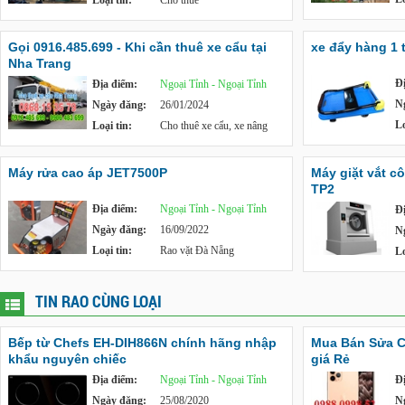
Loại tin:
Cho thuê
Gọi 0916.485.699 - Khi cần thuê xe cẩu tại
xe đẩy hàng 1 
Nha Trang
Đ
Địa điểm:
Ngoại Tỉnh - Ngoại Tỉnh
N
Ngày đăng:
26/01/2024
Lo
Loại tin:
Cho thuê xe cẩu, xe nâng
Máy rửa cao áp JET7500P
Máy giặt vắt c
TP2
Địa điểm:
Ngoại Tỉnh - Ngoại Tỉnh
Đ
Ngày đăng:
16/09/2022
N
Loại tin:
Rao vặt Đà Nẵng
Lo
TIN RAO CÙNG LOẠI
Bếp từ Chefs EH-DIH866N chính hãng nhập
Mua Bán Sửa C
khẩu nguyên chiếc
giá Rẻ
Địa điểm:
Ngoại Tỉnh - Ngoại Tỉnh
Đ
Ngày đăng:
25/08/2020
N