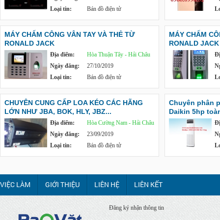
Loại tin:
Bán đồ điện tử
Lo
MÁY CHẤM CÔNG VÂN TAY VÀ THẺ TỪ
MÁY CHẤM CÔN
RONALD JACK
RONALD JACK
Địa điểm:
Hòa Thuận Tây - Hải Châu
Đ
Ngày đăng:
27/10/2019
N
Loại tin:
Bán đồ điện tử
Lo
CHUYÊN CUNG CẤP LOA KÉO CÁC HÃNG
Chuyên phân ph
LỚN NHƯ JBA, BOK, HLY, JBZ...
Daikin 5hp toà
Địa điểm:
Hòa Cường Nam - Hải Châu
Đ
Ngày đăng:
23/09/2019
N
Loại tin:
Bán đồ điện tử
Lo
VIỆC LÀM
GIỚI THIỆU
LIÊN HỆ
LIÊN KẾT
Đăng ký nhận thông tin