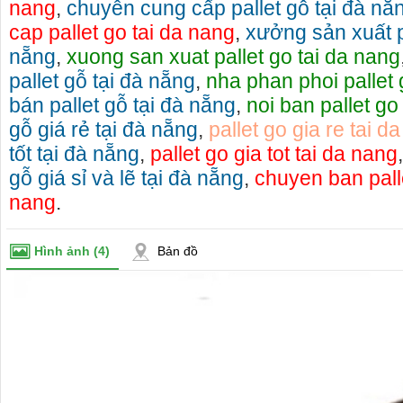
nang
,
chuyên cung cấp pallet gỗ tại đà nẵ
cap pallet go tai da nang
,
xưởng sản xuất pa
nẵng
,
xuong san xuat pallet go tai da nang
pallet gỗ tại đà nẵng
,
nha phan phoi pallet 
bán pallet gỗ tại đà nẵng
,
noi ban pallet go
gỗ giá rẻ tại đà nẵng
,
pallet go gia re tai d
tốt tại đà nẵng
,
pallet go gia tot tai da nang
gỗ giá sỉ và lẽ tại đà nẵng
,
chuyen ban pallet
nang
.
Hình ảnh
(4)
Bản đồ