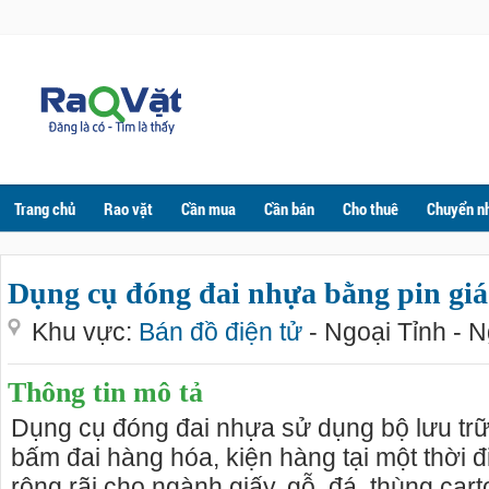
Trang chủ
Rao vặt
Cần mua
Cần bán
Cho thuê
Chuyển n
Dụng cụ đóng đai nhựa bằng pin giá
Khu vực:
Bán đồ điện tử
- Ngoại Tỉnh - 
Thông tin mô tả
Dụng cụ đóng đai nhựa sử dụng bộ lưu trữ
bấm đai hàng hóa, kiện hàng tại một thời
rộng rãi cho ngành giấy, gỗ, đá, thùng car