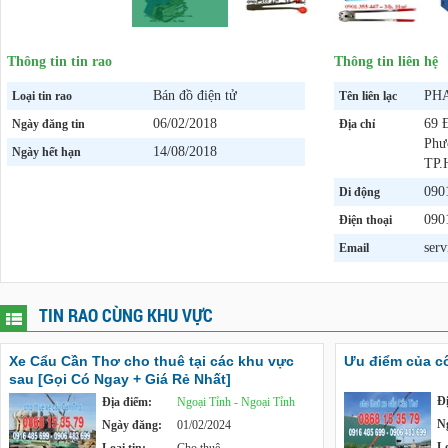
Thông tin tin rao
Thông tin liên hệ
Bán đồ điện tử
PH
Loại tin rao
Tên liên lạc
06/02/2018
69 
Ngày đăng tin
Địa chỉ
Phư
14/08/2018
Ngày hết hạn
TP
090
Di động
090
Điện thoại
ser
Email
TIN RAO CÙNG KHU VỰC
Xe Cẩu Cần Thơ cho thuê tại các khu vực
Ưu điểm của c
sau [Gọi Có Ngay + Giá Rẻ Nhất]
Đ
Địa điểm:
Ngoại Tỉnh - Ngoại Tỉnh
N
Ngày đăng:
01/02/2024
Lo