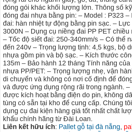
đóng gói khác khối lượng lớn. Thông số kỹ
đóng đai nhựa bằng pin: – Model : P323 
đai: hàn nhiệt tự động bằng pin sạc. – Lực
3000N – Dụng cụ niềng đai PP PET chiều
– Tốc độ siết đai: 250-340mm/s – Có thể n
đến 240v – Trọng lượng tịnh: 4,5 kgs, bộ 
nhựa gồm pin và bộ sạc. – Kích thước côn
135m – Bảo hành 12 tháng Tính năng của 
nhựa PP/PET: – Trọng lượng nhẹ, vận hàn
di chuyển và không có nơi cố định để đóng
và được ứng dụng rộng rãi trong ngành. –
được kích hoạt bằng điện do pin, không d
Cho thuê nhà nguyên căn Phú Yên, chuyên cho
cho thue xe 
tùng có sẵn tại kho để cung cấp. Chúng tô
thuê nhà nguyên căn tại Phú Yên
phú yên
dụng cụ đai kiện hàng giá tốt nhất chất l
Chúng tôi hiên đang cho thuê nhà nguyên căn
0387560028 c
khẩu chính hãng từ Đài Loan.
tại Tuy Hòa - Phú Yên.
thuê xe máy ở
Liên kết hữu ích
:
Pallet gỗ tại đà nẵng
,
pal