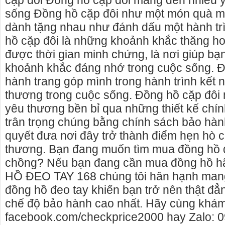
cặp đôi Đồng hồ cặp đôi mang đến nhiều ý
sống Đồng hồ cặp đôi như một món quà m
dành tặng nhau như đánh dấu một hành trì
hồ cặp đôi là những khoảnh khắc thăng h
được thời gian minh chứng, là nơi giúp bạn
khoảnh khắc đáng nhớ trong cuộc sống. Đ
hành trang góp mình trong hành trình kết n
thương trong cuộc sống. Đồng hồ cặp đôi 
yêu thương bền bỉ qua những thiết kế chín
trân trọng chúng bằng chính sách bảo hà
quyết đưa nơi đây trở thành điểm hẹn hò 
thương. Bạn đang muốn tìm mua đồng hồ đ
chồng? Nếu bạn đang cần mua đồng hồ 
o thuê nhà nguyên căn Phú Yên, chuyên cho
cho thue xe may phu y
HỒ ĐEO TAY 168 chúng tôi hân hạnh ma
uê nhà nguyên căn tại Phú Yên
phú yên
đồng hồ đeo tay khiến bạn trở nên thật đẳ
úng tôi hiên đang cho thuê nhà nguyên căn
0387560028 cho thuê x
chế độ bảo hành cao nhất. Hãy cùng khá
i Tuy Hòa - Phú Yên.
thuê xe máy ở tại Tuy 
facebook.com/checkprice2000 hay Zalo: 0