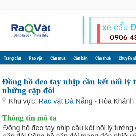
Trang chủ
Rao vặt
Cần mua
Cần bán
Cho thuê
Chuyển n
Đồng hồ đeo tay nhịp cầu kết nối lý
những cặp đôi
Khu vực:
Rao vặt Đà Nẵng
- Hòa Khánh 
Thông tin mô tả
Đồng hồ đeo tay nhịp cầu kết nối lý tưởn