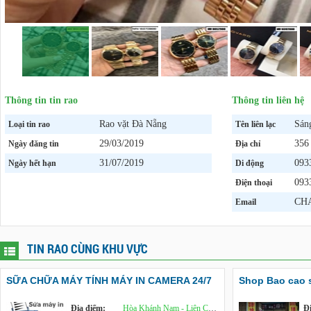
Thông tin tin rao
Thông tin liên hệ
Rao vặt Đà Nẵng
Sán
Loại tin rao
Tên liên lạc
29/03/2019
356
Ngày đăng tin
Địa chỉ
31/07/2019
093
Ngày hết hạn
Di động
093
Điện thoại
CH
Email
TIN RAO CÙNG KHU VỰC
SỮA CHỮA MÁY TÍNH MÁY IN CAMERA 24/7
Shop Bao cao 
Địa điểm:
Hòa Khánh Nam - Liên Chiểu
Đ