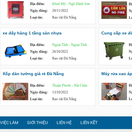
Địa điểm:
Khuê Mỹ - Ngũ Hành Sơn
Đ
Ngày đăng:
29/11/2022
N
Loại tin:
Rao vặt Đà Nẵng
Lo
xe đẩy hàng 1 tầng sàn nhựa
Cung cấp xe đẩy
Địa điểm:
Ngoại Tỉnh - Ngoại Tỉnh
Đ
Ngày đăng:
26/10/2022
N
Loại tin:
Rao vặt Đà Nẵng
Lo
Xốp dán tường giá rẻ Đà Nẵng
Máy rửa cao á
Địa điểm:
Thuận Phước - Hải Châu
Đ
Ngày đăng:
13/10/2022
N
Loại tin:
Rao vặt Đà Nẵng
Lo
VIỆC LÀM
GIỚI THIỆU
LIÊN HỆ
LIÊN KẾT