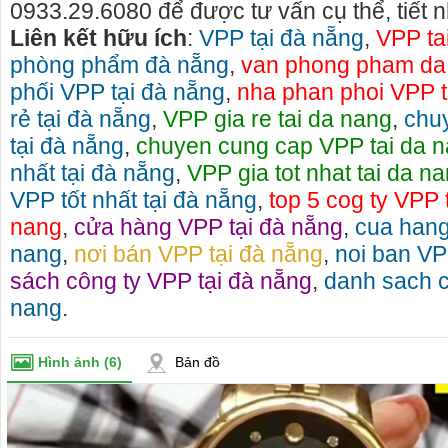
0933.29.6080 để được tư vấn cụ thể, tiết n
Liên kết hữu ích
:
VPP tại đà nẵng
,
VPP ta
phòng phẩm đà nẵng
,
van phong pham da
phối VPP tại đà nẵng
,
nha phan phoi VPP t
rẻ tại đà nẵng
,
VPP gia re tai da nang
,
chu
tại đà nẵng
,
chuyen cung cap VPP tai da 
nhất tại đà nẵng
,
VPP gia tot nhat tai da n
VPP tốt nhất tại đà nẵng
,
top 5 cog ty VPP t
nang
,
cửa hàng VPP tại đà nẵng
,
cua hang
nang
,
nơi bán VPP tại đà nẵng
,
noi ban VP
sách công ty VPP tại đà nẵng
,
danh sach c
nang
.
Hình ảnh
(6)
Bản đồ