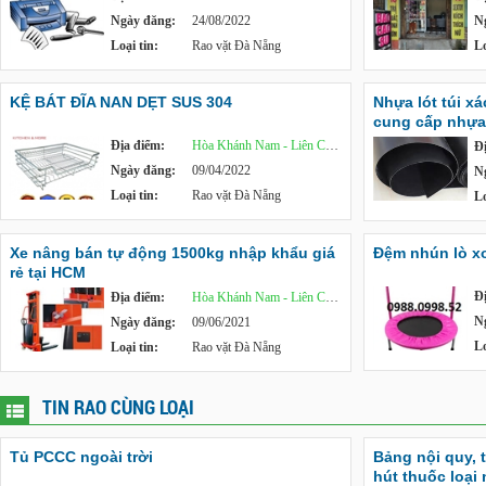
Ngày đăng:
24/08/2022
N
Loại tin:
Rao vặt Đà Nẵng
Lo
KỆ BÁT ĐĨA NAN DẸT SUS 304
Nhựa lót túi x
cung cấp nhựa 
Địa điểm:
Hòa Khánh Nam - Liên Chiểu
Đ
Ngày đăng:
09/04/2022
N
Loại tin:
Rao vặt Đà Nẵng
Lo
Xe nâng bán tự động 1500kg nhập khẩu giá
Đệm nhún lò xo
rẻ tại HCM
Đ
Địa điểm:
Hòa Khánh Nam - Liên Chiểu
N
Ngày đăng:
09/06/2021
Lo
Loại tin:
Rao vặt Đà Nẵng
TIN RAO CÙNG LOẠI
Tủ PCCC ngoài trời
Bảng nội quy, 
hút thuốc loại