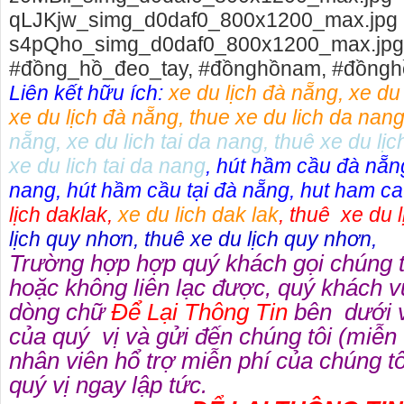
qLJKjw_simg_d0daf0_800x1200_max.jpg
s4pQho_simg_d0daf0_800x1200_max.jpg
#đồng_hồ_đeo_tay, #đồnghồnam, #đồng
Liên kết hữu ích:
xe du lịch đà nẵng
,
xe du
xe du lịch đà nẵng
,
thue xe du lich da nan
nẵng
,
xe du lich tai da nang
,
thuê xe du lịc
xe du lich tai da nang
,
hút hầm cầu đà nẵn
nang
,
hút hầm cầu tại đà nẵng
,
hut ham ca
lịch daklak
,
xe du lich dak lak
,
thuê xe du l
lịch quy nhơn
,
thuê xe du lịch quy nhơn
,
Trường hợp hợp quý khách gọi chúng 
hoặc không liên lạc được, quý khách v
dòng chữ
Để Lại Thông Tin
bên dưới v
của quý vị và gửi đến chúng tôi (miễn
nhân viên hổ trợ miễn phí của chúng tôi
quý vị ngay lập tức.