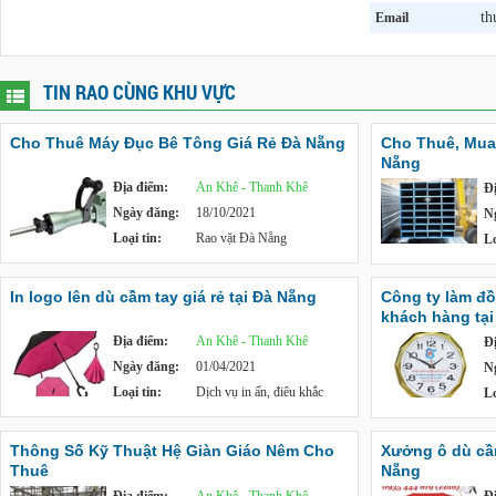
th
Email
TIN RAO CÙNG KHU VỰC
Cho Thuê Máy Đục Bê Tông Giá Rẻ Đà Nẵng
Cho Thuê, Mua
Nẵng
Địa điểm:
An Khê - Thanh Khê
Đ
Ngày đăng:
18/10/2021
N
Loại tin:
Rao vặt Đà Nẵng
Lo
In logo lên dù cầm tay giá rẻ tại Đà Nẵng
Công ty làm đồ
khách hàng tại
Địa điểm:
An Khê - Thanh Khê
Đ
Ngày đăng:
01/04/2021
N
Loại tin:
Dịch vụ in ấn, điêu khắc
Lo
Thông Số Kỹ Thuật Hệ Giàn Giáo Nêm Cho
Xưởng ô dù cầm 
Thuê
Nẵng