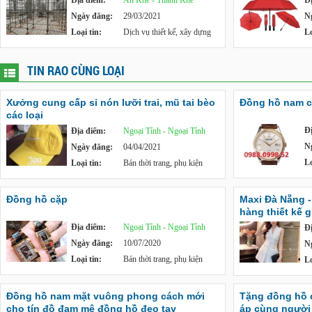
Địa điểm:
An Khê - Thanh Khê
Đ
Ngày đăng:
29/03/2021
N
Loại tin:
Dịch vụ thiết kế, xây dựng
Lo
TIN RAO CÙNG LOẠI
Xưởng cung cấp sỉ nón lưỡi trai, mũ tai bèo
Đồng hồ nam ca
các loại
Đ
Địa điểm:
Ngoại Tỉnh - Ngoại Tỉnh
N
Ngày đăng:
04/04/2021
Lo
Loại tin:
Bán thời trang, phụ kiện
Đồng hồ cặp
Maxi Đà Nẵng 
hàng thiết kế g
Địa điểm:
Ngoại Tỉnh - Ngoại Tỉnh
Đ
Ngày đăng:
10/07/2020
N
Loại tin:
Bán thời trang, phụ kiện
Lo
Đồng hồ nam mặt vuông phong cách mới
Tặng đồng hồ c
cho tín đồ đam mê đồng hồ đeo tay
áp cùng người