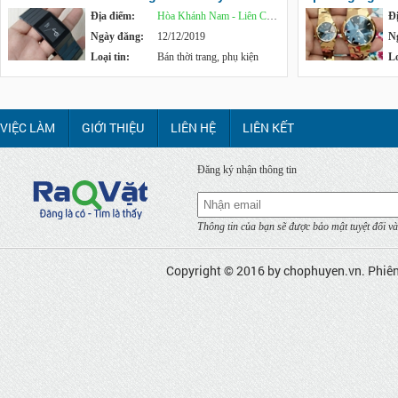
Địa điểm:
Hòa Khánh Nam - Liên Chiểu
Đ
Ngày đăng:
12/12/2019
N
Loại tin:
Bán thời trang, phụ kiện
Lo
VIỆC LÀM
GIỚI THIỆU
LIÊN HỆ
LIÊN KẾT
Đăng ký nhận thông tin
Thông tin của bạn sẽ được bảo mật tuyệt đối và
Copyright © 2016 by
chophuyen.vn
. Phiê