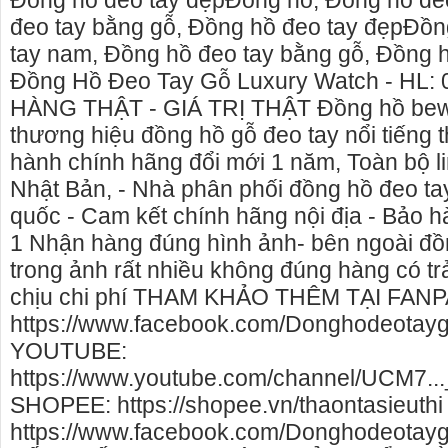
Đồng hồ đeo tay đẹpĐồng hồ, Đồng hồ đe
đeo tay bằng gỗ, Đồng hồ đeo tay đẹpĐồn
tay nam, Đồng hồ đeo tay bằng gỗ, Đồng 
Đồng Hồ Đeo Tay Gỗ Luxury Watch - HL: 
HÀNG THẬT - GIÁ TRỊ THẬT Đồng hồ bewel
thương hiệu đồng hồ gỗ đeo tay nổi tiếng 
hành chính hãng đổi mới 1 năm, Toàn bộ l
Nhật Bản, - Nhà phân phối đồng hồ đeo tay 
quốc - Cam kết chính hãng nội địa - Bảo h
1 Nhận hàng đúng hình ảnh- bên ngoài đ
trong ảnh rất nhiều không đúng hàng có trả
chịu chi phí THAM KHẢO THÊM TẠI FAN
https://www.facebook.com/Donghodeotayg
ú Yên, chuyên cho
cho thue xe may phu yen - cho thuê xe máy
Gi
YOUTUBE:
 Yên
phú yên
ph
https://www.youtube.com/channel/UCM7...
Nẵ
ê nhà nguyên căn
0387560028 cho thuê xe máy phú yên - Cho
SHOPEE: https://shopee.vn/thaontasieuthi
Ch
thuê xe máy ở tại Tuy Hòa Phú Yên
https://www.facebook.com/Donghodeotay
sin