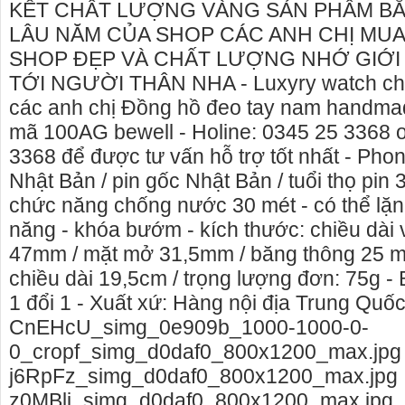
li
KẾT CHẤT LƯỢNG VÀNG SẢN PHẨM BẰ
LÂU NĂM CỦA SHOP CÁC ANH CHỊ MU
SHOP ĐẸP VÀ CHẤT LƯỢNG NHỚ GIỚI
TỚI NGƯỜI THÂN NHA - Luxyry watch ch
các anh chị Đồng hồ đeo tay nam handmad
mã 100AG bewell - Holine: 0345 25 3368 o
3368 để được tư vấn hỗ trợ tốt nhất - Pho
Nhật Bản / pin gốc Nhật Bản / tuổi thọ pin 3
chức năng chống nước 30 mét - có thể lặn 
năng - khóa bướm - kích thước: chiều dài
47mm / mặt mở 31,5mm / băng thông 25 m
chiều dài 19,5cm / trọng lượng đơn: 75g -
1 đổi 1 - Xuất xứ: Hàng nội địa Trung Quố
CnEHcU_simg_0e909b_1000-1000-0-
0_cropf_simg_d0daf0_800x1200_max.jpg
j6RpFz_simg_d0daf0_800x1200_max.jpg
z0MBli_simg_d0daf0_800x1200_max.jpg